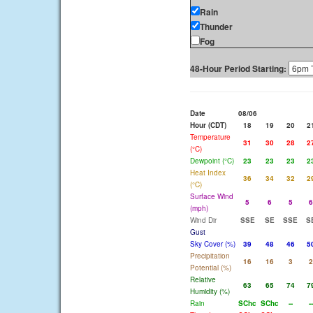
Rain
Thunder
Fog
48-Hour Period Starting:
Date
08/06
Hour (CDT)
18
19
20
2
Temperature
31
30
28
2
(°C)
Dewpoint (°C)
23
23
23
2
Heat Index
36
34
32
2
(°C)
Surface Wind
5
6
5
6
(mph)
Wind Dir
SSE
SE
SSE
S
Gust
Sky Cover (%)
39
48
46
5
Precipitation
16
16
3
2
Potential (%)
Relative
63
65
74
7
Humidity (%)
Rain
SChc
SChc
--
--