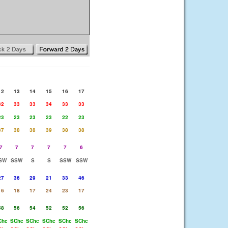
12
13
14
15
16
17
32
33
33
34
33
33
23
23
23
23
22
23
37
38
38
39
38
38
7
7
7
7
7
6
SW
SSW
S
S
SSW
SSW
27
36
29
21
33
46
16
18
17
24
23
17
58
56
54
52
52
56
Chc
SChc
SChc
SChc
SChc
SChc