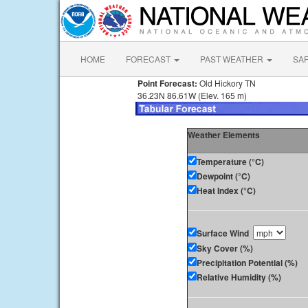
HOME
FORECAST
PAST WEATHER
SA
Point Forecast:
Old Hickory TN
36.23N 86.61W (Elev. 165 m)
Weather Elements
Temperature (°C)
Dewpoint (°C)
Heat Index (°C)
Surface Wind
Sky Cover (%)
Precipitation Potential (%)
Relative Humidity (%)