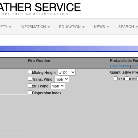
FETY
INFORMATION
EDUCATION
NEWS
SEARCH
Fire Weather
Probabilistic F
Description
|
Sur
Quantitative Pre
Mixing Height
0.10
0.25
Trans. Wind
20ft Wind
Dispersion Index