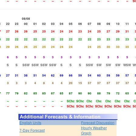
--
--
--
--
--
--
--
--
--
--
--
--
--
--
S
08/08
1
22
23
00
01
02
03
04
05
06
07
08
09
10
11
7
27
26
26
25
25
24
24
24
23
24
25
27
29
31
3
22
22
22
22
22
22
22
22
22
22
23
23
23
23
0
29
26
26
25
25
24
24
24
24
25
30
33
35
6
5
5
5
5
3
3
3
3
3
3
3
5
5
S
S
SSW
SSW
SSW
SSW
S
S
S
SSW
SW
SW
SW
WSW
W
6
27
31
38
51
54
62
69
66
59
54
60
59
59
57
3
3
3
4
8
4
4
20
15
37
37
37
37
37
7
77
79
82
85
85
87
85
87
90
90
88
79
72
65
--
--
--
--
--
--
--
SChc
SChc
Chc
Chc
Chc
Chc
Chc
C
--
--
--
--
--
--
--
SChc
SChc
SChc
SChc
SChc
SChc
SChc
S
English Units
Forecast Discussion
Hourly Weather
7-Day Forecast
Graph