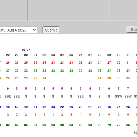
08/07
1
22
23
00
01
02
03
04
05
06
07
08
09
10
11
7
26
26
25
25
24
23
23
23
23
23
24
27
29
31
3
23
22
22
22
22
22
22
22
22
22
23
23
23
23
9
26
26
25
25
24
24
30
33
35
6
5
5
5
5
5
5
5
5
5
6
6
7
7
E
SSE
SSE
S
S
S
S
S
S
SSE
S
S
S
SSW
SSW
S
0
48
53
49
41
32
33
22
26
29
21
24
16
25
25
2
2
2
1
1
1
2
4
4
9
9
9
9
9
9
82
82
85
85
90
93
90
93
93
93
90
79
72
65
--
--
--
--
--
--
--
--
--
--
--
--
--
--
S