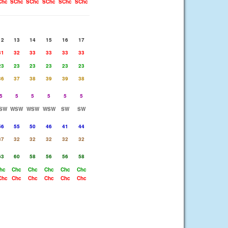
Chc
SChc
SChc
SChc
SChc
SChc
12
13
14
15
16
17
31
32
33
33
33
33
23
23
23
23
23
23
36
37
38
39
39
38
5
5
5
5
5
5
SW
WSW
WSW
WSW
SW
SW
56
55
50
46
41
44
37
32
32
32
32
32
63
60
58
56
56
58
hc
Chc
Chc
Chc
Chc
Chc
Chc
Chc
Chc
Chc
Chc
Chc