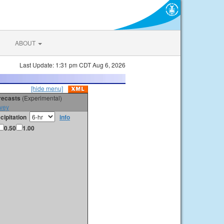
ABOUT
Last Update: 1:31 pm CDT Aug 6, 2026
[hide menu]
orecasts
(Experimental)
vey
cipitation
info
0.50
1.00