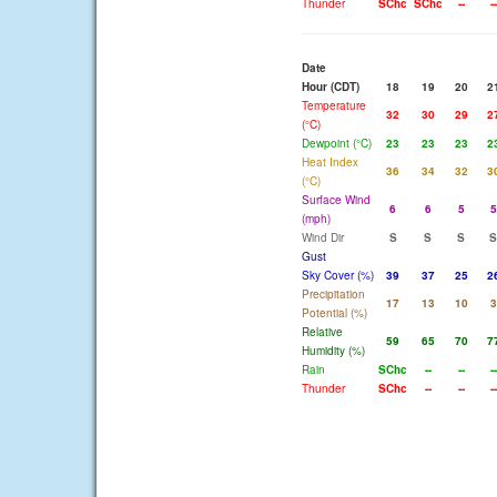
Thunder
SChc
SChc
--
--
Date
Hour (CDT)
18
19
20
2
Temperature
32
30
29
2
(°C)
Dewpoint (°C)
23
23
23
2
Heat Index
36
34
32
3
(°C)
Surface Wind
6
6
5
5
(mph)
Wind Dir
S
S
S
S
Gust
Sky Cover (%)
39
37
25
2
Precipitation
17
13
10
3
Potential (%)
Relative
59
65
70
7
Humidity (%)
Rain
SChc
--
--
--
Thunder
SChc
--
--
--