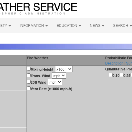
FETY
INFORMATION
EDUCATION
NEWS
SEARCH
Fire Weather
Probabilistic F
Description
|
Sur
Quantitative Pre
Mixing Height
0.10
0.25
Trans. Wind
20ft Wind
Vent Rate (x1000 mph-ft)