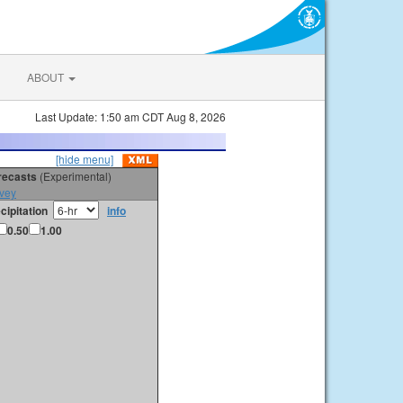
ABOUT
Last Update: 1:50 am CDT Aug 8, 2026
[hide menu]
orecasts
(Experimental)
vey
cipitation
info
0.50
1.00