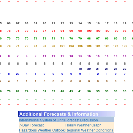
-
--
--
--
--
--
--
--
--
--
--
--
--
--
--
5
06
07
08
09
10
11
12
13
14
15
16
17
18
19
8
78
76
79
82
87
91
94
96
98
100
100
100
100
98
0
70
70
70
71
71
71
71
70
70
68
67
66
66
66
8
78
76
79
86
93
98
101
103
105
106
105
104
104
102
1
8
8
7
8
9
11
11
11
13
14
15
15
15
15
14
S
S
S
S
S
S
S
S
S
S
S
S
S
S
S
18
20
21
21
21
22
7
8
23
4
1
0
0
0
0
0
1
2
1
0
0
4
4
1
1
1
0
0
0
0
0
0
0
0
0
0
6
76
82
74
69
59
52
48
43
41
36
35
33
33
35
-
--
--
--
--
--
--
--
--
--
--
--
--
--
--
-
--
--
--
--
--
--
--
--
--
--
--
--
--
--
International System of Units
Forecast Discussion
7-Day Forecast
Hourly Weather Graph
Hazardous Weather Outlook
Regional Weather Conditions