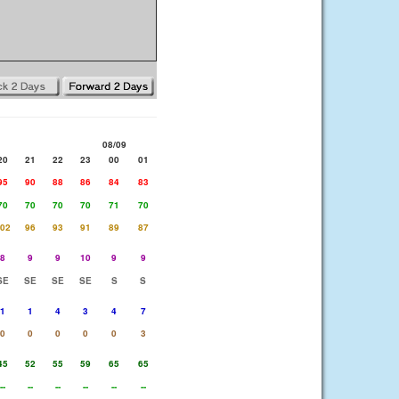
08/09
20
21
22
23
00
01
95
90
88
86
84
83
70
70
70
70
71
70
02
96
93
91
89
87
8
9
9
10
9
9
SE
SE
SE
SE
S
S
1
1
4
3
4
7
0
0
0
0
0
3
45
52
55
59
65
65
--
--
--
--
--
--