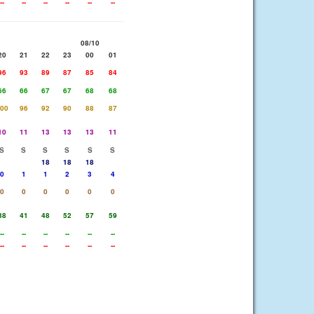
--
--
--
--
--
--
08/10
20
21
22
23
00
01
96
93
89
87
85
84
66
66
67
67
68
68
00
96
92
90
88
87
10
11
13
13
13
11
S
S
S
S
S
S
18
18
18
0
1
1
2
3
4
0
0
0
0
0
0
38
41
48
52
57
59
--
--
--
--
--
--
--
--
--
--
--
--