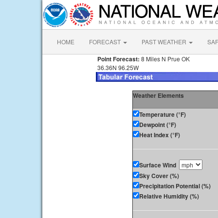
HOME
FORECAST
PAST WEATHER
SA
Point Forecast:
8 Miles N Prue OK
36.36N 96.25W
Weather Elements
Temperature (°F)
Dewpoint (°F)
Heat Index (°F)
Surface Wind
Sky Cover (%)
Precipitation Potential (%)
Relative Humidity (%)