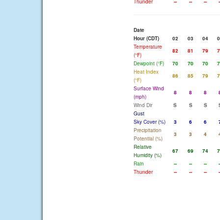
Thunder
--
--
--
-
Date
Hour (CDT)
02
03
04
0
Temperature
82
81
79
7
(°F)
Dewpoint (°F)
70
70
70
7
Heat Index
86
85
79
7
(°F)
Surface Wind
8
8
8
(mph)
Wind Dir
S
S
S
Gust
Sky Cover (%)
3
6
6
Precipitation
3
3
4
Potential (%)
Relative
67
69
74
7
Humidity (%)
Rain
--
--
--
-
Thunder
--
--
--
-