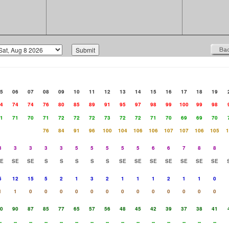
5
06
07
08
09
10
11
12
13
14
15
16
17
18
19
4
74
74
76
80
85
89
91
95
97
98
99
100
99
98
1
71
70
71
72
72
72
73
72
72
71
70
69
69
70
76
84
91
96
100
104
106
106
107
107
106
105
1
3
3
3
3
3
5
5
5
5
5
6
6
7
8
8
E
SE
SE
S
S
S
S
S
SE
SE
SE
SE
SE
SE
SE
5
12
15
5
2
1
3
2
1
1
1
2
1
1
0
1
1
0
0
0
0
0
0
0
0
0
0
0
0
0
0
90
87
85
77
65
57
56
48
45
42
39
37
38
41
-
--
--
--
--
--
--
--
--
--
--
--
--
--
--