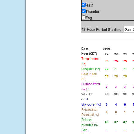
Rain
Thunder
Fog
48-Hour Period Starting:
Date
08/08
Hour (CDT)
02
03
04
0
Temperature
75
75
75
7
(°F)
Dewpoint (°F)
72
71
71
7
Heat Index
75
75
75
(°F)
Surface Wind
5
3
3
(mph)
Wind Dir
SE
SE
SE
S
Gust
Sky Cover (%)
6
4
6
Precipitation
0
0
1
Potential (%)
Relative
90
87
87
9
Humidity (%)
Rain
--
--
--
-