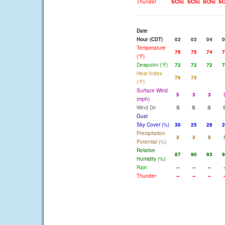
Thunder
SChc
SChc
SChc
SC
Date
Hour (CDT)
02
03
04
0
Temperature
76
75
74
7
(°F)
Dewpoint (°F)
72
72
72
7
Heat Index
76
75
(°F)
Surface Wind
5
3
3
(mph)
Wind Dir
S
S
S
Gust
Sky Cover (%)
30
25
28
2
Precipitation
3
3
5
Potential (%)
Relative
87
90
93
9
Humidity (%)
Rain
--
--
--
-
Thunder
--
--
--
-