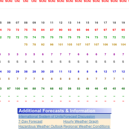
hc
SChc
Chc
Chc
Chc
SChc
SChc
SChc
SChc
SChc
SChc
SChc
SChc
SChc
SChc
5
06
07
08
09
10
11
12
13
14
15
16
17
18
19
4
73
72
75
78
84
87
90
93
95
96
97
97
97
95
2
72
72
73
74
75
75
75
75
75
74
73
72
72
72
75
78
92
96
101
105
107
107
107
106
106
104
3
3
3
3
5
6
7
7
7
6
6
6
7
8
7
S
S
S
S
S
S
S
S
S
S
S
S
S
S
S
4
32
29
38
28
30
25
11
12
8
8
6
12
17
12
5
5
7
7
7
8
8
8
8
8
8
7
7
7
1
3
97
100
94
88
74
68
62
56
53
49
46
45
45
48
-
--
--
--
--
--
--
--
--
--
--
--
--
--
--
-
--
--
--
--
--
--
--
--
--
--
--
--
--
--
International System of Units
Forecast Discussion
7-Day Forecast
Hourly Weather Graph
Hazardous Weather Outlook
Regional Weather Conditions