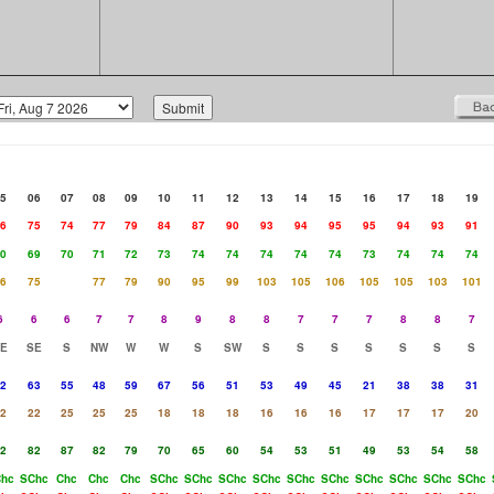
5
06
07
08
09
10
11
12
13
14
15
16
17
18
19
6
75
74
77
79
84
87
90
93
94
95
95
94
93
91
0
69
70
71
72
73
74
74
74
74
74
73
74
74
74
6
75
77
79
90
95
99
103
105
106
105
105
103
101
6
6
6
7
7
8
9
8
8
7
7
7
8
8
7
E
SE
S
NW
W
W
S
SW
S
S
S
S
S
S
S
2
63
55
48
59
67
56
51
53
49
45
21
38
38
31
2
22
25
25
25
18
18
18
16
16
16
17
17
17
20
2
82
87
82
79
70
65
60
54
53
51
49
53
54
58
hc
SChc
Chc
Chc
Chc
SChc
SChc
SChc
SChc
SChc
SChc
SChc
SChc
SChc
SChc