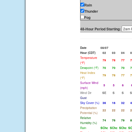
Rain
Thunder
Fog
48-Hour Period Starting:
Date
08/07
Hour (CDT)
02
03
04
0
Temperature
79
78
77
7
(°F)
Dewpoint (°F)
70
70
70
7
Heat Index
79
78
77
7
(°F)
Surface Wind
5
5
6
(mph)
Wind Dir
SE
S
S
S
Gust
Sky Cover (%)
36
16
32
4
Precipitation
22
22
22
2
Potential (%)
Relative
74
76
79
8
Humidity (%)
Rain
SChc
SChc
SChc
SC