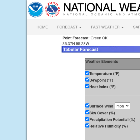
HOME
FORECAST
PAST WEATHER
SA
Point Forecast:
Green OK
36.37N 95.28W
Weather Elements
Temperature (°F)
Dewpoint (°F)
Heat Index (°F)
Surface Wind
Sky Cover (%)
Precipitation Potential (%)
Relative Humidity (%)