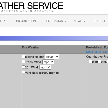
FETY
INFORMATION
EDUCATION
NEWS
SEARCH
Fire Weather
Probabilistic F
Description
|
Sur
Quantitative Pre
Mixing Height
0.10
0.25
Trans. Wind
20ft Wind
Vent Rate (x1000 mph-ft)