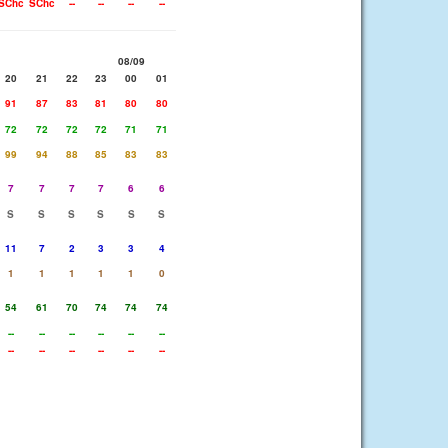
SChc
SChc
--
--
--
--
08/09
20
21
22
23
00
01
91
87
83
81
80
80
72
72
72
72
71
71
99
94
88
85
83
83
7
7
7
7
6
6
S
S
S
S
S
S
11
7
2
3
3
4
1
1
1
1
1
0
54
61
70
74
74
74
--
--
--
--
--
--
--
--
--
--
--
--