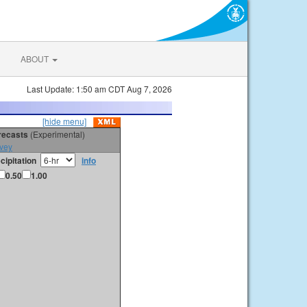
ABOUT
Last Update: 1:50 am CDT Aug 7, 2026
[hide menu]
orecasts
(Experimental)
vey
cipitation
info
0.50
1.00