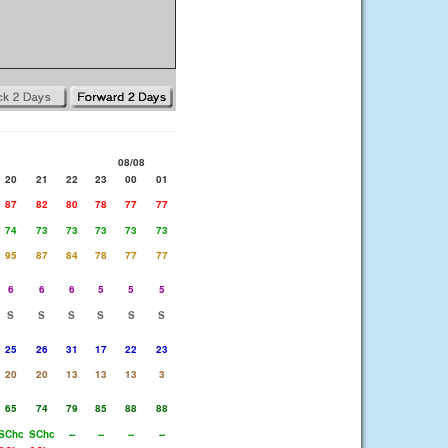
08/08
20
21
22
23
00
01
87
82
80
78
77
77
74
73
73
73
73
73
95
87
84
78
77
77
6
6
6
5
5
5
S
S
S
S
S
S
25
26
31
17
22
23
20
20
13
13
13
3
65
74
79
85
88
88
SChc
SChc
--
--
--
--