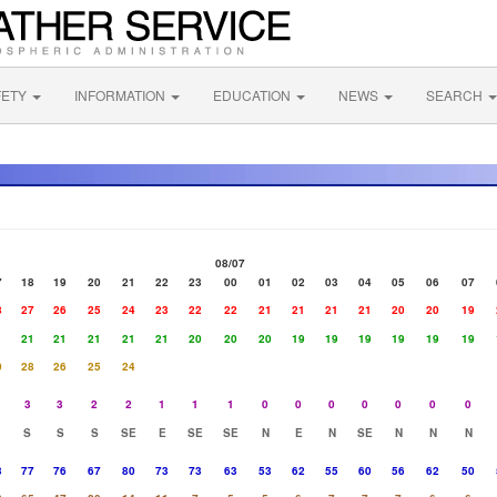
FETY
INFORMATION
EDUCATION
NEWS
SEARCH
08/07
7
18
19
20
21
22
23
00
01
02
03
04
05
06
07
8
27
26
25
24
23
22
22
21
21
21
21
20
20
19
1
21
21
21
21
21
20
20
20
19
19
19
19
19
19
0
28
26
25
24
3
3
2
2
1
1
1
0
0
0
0
0
0
0
S
S
S
SE
E
SE
SE
N
E
N
SE
N
N
N
3
77
76
67
80
73
73
63
53
62
55
60
56
62
50