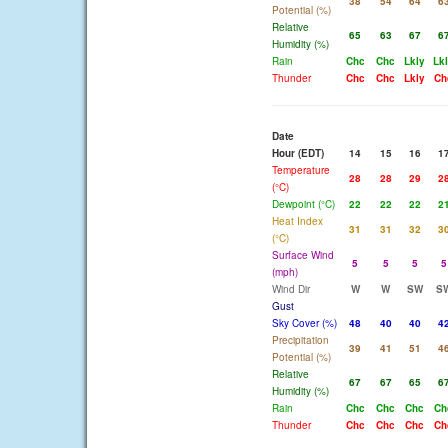
38
54
64
6
Potential (%)
Relative
65
63
67
6
Humidity (%)
Rain
Chc
Chc
Lkly
Lk
Thunder
Chc
Chc
Lkly
Ch
Date
Hour (EDT)
14
15
16
1
Temperature
28
28
29
2
(°C)
Dewpoint (°C)
22
22
22
2
Heat Index
31
31
32
3
(°C)
Surface Wind
5
5
5
5
(mph)
Wind Dir
W
W
SW
S
Gust
Sky Cover (%)
48
40
40
4
Precipitation
39
41
51
4
Potential (%)
Relative
67
67
65
6
Humidity (%)
Rain
Chc
Chc
Chc
Ch
Thunder
Chc
Chc
Chc
Ch