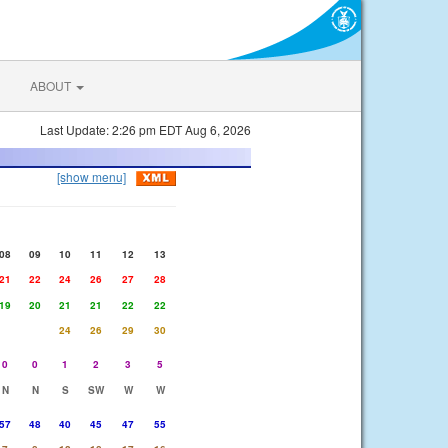
ABOUT
Last Update: 2:26 pm EDT Aug 6, 2026
[show menu]
08
09
10
11
12
13
21
22
24
26
27
28
19
20
21
21
22
22
24
26
29
30
0
0
1
2
3
5
N
N
S
SW
W
W
57
48
40
45
47
55