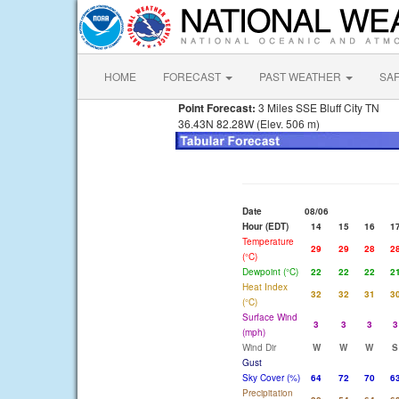
HOME
FORECAST
PAST WEATHER
SA
Point Forecast:
3 Miles SSE Bluff City TN
36.43N 82.28W (Elev. 506 m)
Date
08/06
Hour (EDT)
14
15
16
1
Temperature
29
29
28
2
(°C)
Dewpoint (°C)
22
22
22
2
Heat Index
32
32
31
3
(°C)
Surface Wind
3
3
3
3
(mph)
Wind Dir
W
W
W
S
Gust
Sky Cover (%)
64
72
70
6
Precipitation