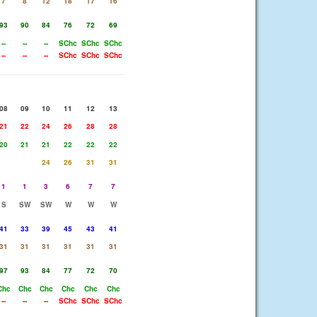
7
8
12
18
17
16
93
90
84
76
72
69
--
--
--
SChc
SChc
SChc
--
--
--
SChc
SChc
SChc
08
09
10
11
12
13
21
22
24
26
28
28
20
21
21
22
22
22
24
26
31
31
1
1
3
6
7
7
S
SW
SW
W
W
W
41
33
39
45
43
41
31
31
31
31
31
31
97
93
84
77
72
70
Chc
Chc
Chc
Chc
Chc
Chc
--
--
--
SChc
SChc
SChc