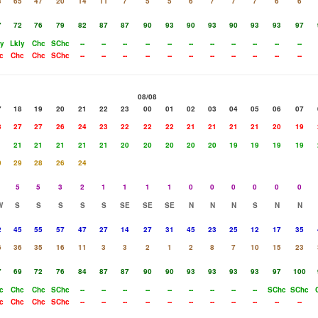
3
65
47
20
14
11
7
5
5
6
7
7
7
6
6
7
72
76
79
82
87
87
90
93
90
93
90
93
93
97
ly
Lkly
Chc
SChc
--
--
--
--
--
--
--
--
--
--
--
c
Chc
Chc
SChc
--
--
--
--
--
--
--
--
--
--
--
08/08
7
18
19
20
21
22
23
00
01
02
03
04
05
06
07
8
27
27
26
24
23
22
22
22
21
21
21
21
20
19
1
21
21
21
21
21
20
20
20
20
20
19
19
19
19
0
29
28
26
24
5
5
3
2
1
1
1
1
0
0
0
0
0
0
W
S
S
S
S
S
SE
SE
SE
N
N
N
S
N
N
2
45
55
57
47
27
14
27
31
45
23
25
12
17
35
6
36
35
16
11
3
3
2
1
2
8
7
10
15
23
7
69
72
76
84
87
87
90
90
93
93
93
93
97
100
c
Chc
Chc
SChc
--
--
--
--
--
--
--
--
--
SChc
SChc
c
Chc
Chc
SChc
--
--
--
--
--
--
--
--
--
--
--