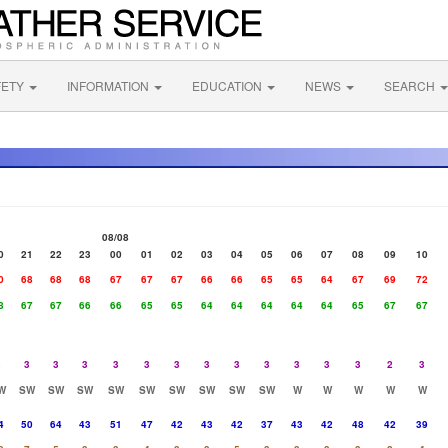
FETY
INFORMATION
EDUCATION
NEWS
SEARCH
08/08
0
21
22
23
00
01
02
03
04
05
06
07
08
09
10
0
68
68
68
67
67
67
66
66
65
65
64
67
69
72
8
67
67
66
66
65
65
64
64
64
64
64
65
67
67
3
3
3
3
3
3
3
3
3
3
3
3
3
2
3
W
SW
SW
SW
SW
SW
SW
SW
SW
SW
W
W
W
W
W
4
50
64
43
51
47
42
43
42
37
43
42
48
42
39