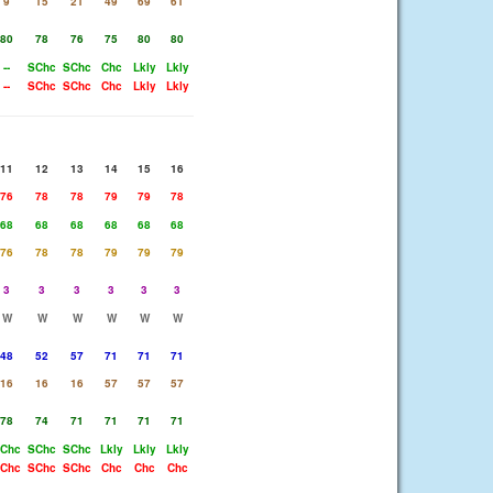
9
15
21
49
69
61
80
78
76
75
80
80
--
SChc
SChc
Chc
Lkly
Lkly
--
SChc
SChc
Chc
Lkly
Lkly
11
12
13
14
15
16
76
78
78
79
79
78
68
68
68
68
68
68
76
78
78
79
79
79
3
3
3
3
3
3
W
W
W
W
W
W
48
52
57
71
71
71
16
16
16
57
57
57
78
74
71
71
71
71
Chc
SChc
SChc
Lkly
Lkly
Lkly
Chc
SChc
SChc
Chc
Chc
Chc