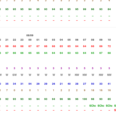
0
7
5
3
3
4
3
3
5
3
3
3
3
2
4
1
95
95
95
94
95
93
94
95
95
95
99
96
93
84
-
--
--
--
--
--
--
--
--
--
--
--
--
--
--
-
--
--
--
--
--
--
--
--
--
--
--
--
--
--
08/09
0
21
22
23
00
01
02
03
04
05
06
07
08
09
10
1
69
68
68
67
67
66
66
65
65
64
64
66
69
72
8
67
66
66
65
65
64
64
64
63
63
64
65
67
68
3
3
3
3
3
3
3
3
3
3
5
5
5
3
3
W
W
SW
W
W
W
W
W
W
W
NW
NW
W
NW
NW
0
35
34
31
54
29
29
26
21
40
28
27
50
33
41
1
7
0
0
0
1
1
1
2
2
2
9
16
16
16
8
92
93
93
93
94
93
94
96
96
96
100
98
93
85
-
--
--
--
--
--
--
--
--
--
--
--
SChc
SChc
SChc
S
-
--
--
--
--
--
--
--
--
--
--
--
--
--
--
S