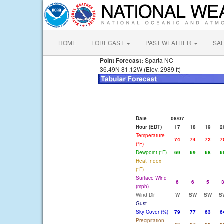
HOME
FORECAST
PAST WEATHER
SA
Point Forecast:
Sparta NC
36.49N 81.12W (Elev. 2989 ft)
Date
08/07
Hour (EDT)
17
18
19
2
Temperature
74
74
72
7
(°F)
Dewpoint (°F)
69
69
68
6
Heat Index
(°F)
Surface Wind
6
6
5
(mph)
Wind Dir
W
SW
SW
S
Gust
Sky Cover (%)
79
77
63
6
Precipitation