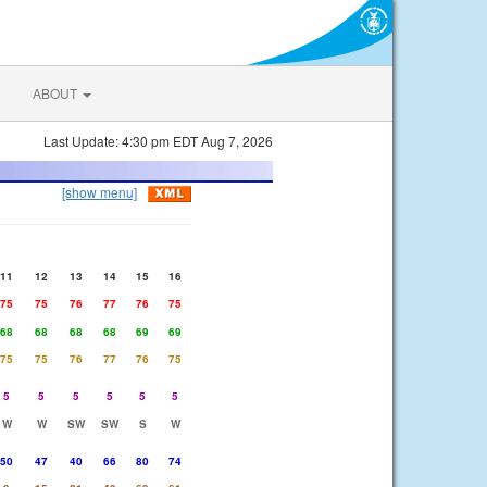
ABOUT
Last Update: 4:30 pm EDT Aug 7, 2026
[show menu]
11
12
13
14
15
16
75
75
76
77
76
75
68
68
68
68
69
69
75
75
76
77
76
75
5
5
5
5
5
5
W
W
SW
SW
S
W
50
47
40
66
80
74