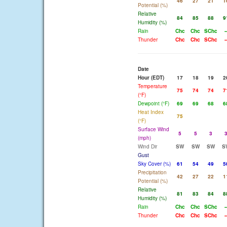
46
27
21
1
Potential (%)
Relative
84
85
88
9
Humidity (%)
Rain
Chc
Chc
SChc
-
Thunder
Chc
Chc
SChc
-
Date
Hour (EDT)
17
18
19
2
Temperature
75
74
74
7
(°F)
Dewpoint (°F)
69
69
68
6
Heat Index
75
(°F)
Surface Wind
5
5
3
(mph)
Wind Dir
SW
SW
SW
S
Gust
Sky Cover (%)
61
54
49
5
Precipitation
42
27
22
1
Potential (%)
Relative
81
83
84
8
Humidity (%)
Rain
Chc
Chc
SChc
-
Thunder
Chc
Chc
SChc
-