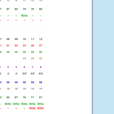
9
12
9
11
12
12
97
97
90
79
76
69
--
--
--
SChc
--
--
--
--
--
--
--
--
07
08
09
10
11
12
21
21
22
24
26
27
19
20
20
20
20
20
24
26
28
1
2
3
6
7
8
S
S
S
SW
SW
SW
60
59
59
58
58
56
2
16
16
16
16
16
93
93
87
79
71
67
--
SChc
SChc
SChc
SChc
SChc
--
--
--
--
SChc
SChc