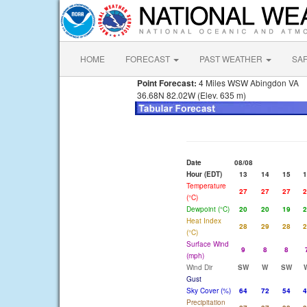
HOME
FORECAST
PAST WEATHER
SA
Point Forecast:
4 Miles WSW Abingdon VA
36.68N 82.02W (Elev. 635 m)
Date
08/08
Hour (EDT)
13
14
15
1
Temperature
27
27
27
2
(°C)
Dewpoint (°C)
20
20
19
2
Heat Index
28
29
28
2
(°C)
Surface Wind
9
8
8
(mph)
Wind Dir
SW
W
SW
Gust
Sky Cover (%)
64
72
54
4
Precipitation