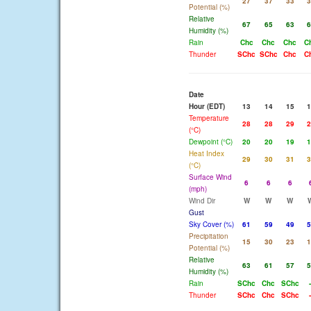
27
37
33
3
Potential (%)
Relative
67
65
63
6
Humidity (%)
Rain
Chc
Chc
Chc
C
Thunder
SChc
SChc
Chc
C
Date
Hour (EDT)
13
14
15
1
Temperature
28
28
29
2
(°C)
Dewpoint (°C)
20
20
19
1
Heat Index
29
30
31
3
(°C)
Surface Wind
6
6
6
(mph)
Wind Dir
W
W
W
Gust
Sky Cover (%)
61
59
49
5
Precipitation
15
30
23
1
Potential (%)
Relative
63
61
57
5
Humidity (%)
Rain
SChc
Chc
SChc
-
Thunder
SChc
Chc
SChc
-