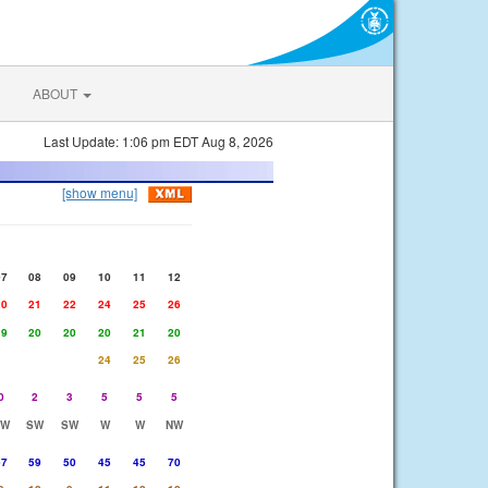
ABOUT
Last Update: 1:06 pm EDT Aug 8, 2026
[show menu]
07
08
09
10
11
12
20
21
22
24
25
26
19
20
20
20
21
20
24
25
26
0
2
3
5
5
5
SW
SW
SW
W
W
NW
67
59
50
45
45
70