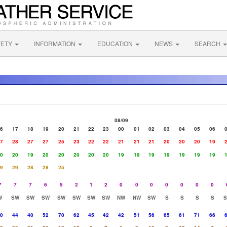
FETY
INFORMATION
EDUCATION
NEWS
SEARCH
08/09
6
17
18
19
20
21
22
23
00
01
02
03
04
05
06
7
28
27
27
25
23
22
22
21
21
21
20
20
20
19
0
20
19
20
20
20
20
20
19
19
19
19
19
19
19
9
29
28
28
25
7
7
7
6
5
2
1
2
0
0
0
0
0
0
0
W
SW
SW
SW
SW
SW
SW
SW
NW
NW
SW
S
S
S
S
0
44
40
52
70
62
45
42
42
51
56
65
61
71
66