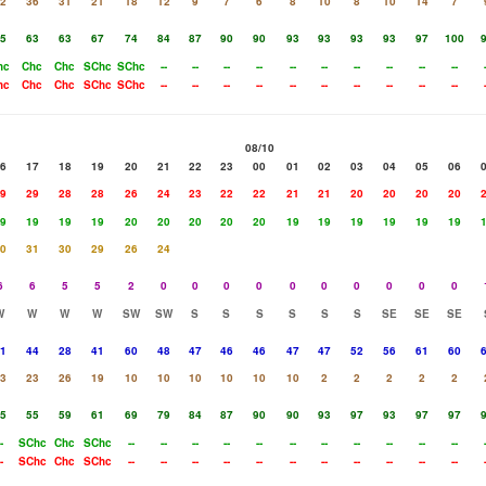
2
36
31
21
18
12
9
7
6
8
10
8
10
14
7
5
63
63
67
74
84
87
90
90
93
93
93
93
97
100
hc
Chc
Chc
SChc
SChc
--
--
--
--
--
--
--
--
--
--
hc
Chc
Chc
SChc
SChc
--
--
--
--
--
--
--
--
--
--
08/10
6
17
18
19
20
21
22
23
00
01
02
03
04
05
06
9
29
28
28
26
24
23
22
22
21
21
20
20
20
20
9
19
19
19
20
20
20
20
20
19
19
19
19
19
19
0
31
30
29
26
24
6
6
5
5
2
0
0
0
0
0
0
0
0
0
0
W
W
W
W
SW
SW
S
S
S
S
S
S
SE
SE
SE
1
44
28
41
60
48
47
46
46
47
47
52
56
61
60
3
23
26
19
10
10
10
10
10
10
2
2
2
2
2
5
55
59
61
69
79
84
87
90
90
93
97
93
97
97
-
SChc
Chc
SChc
--
--
--
--
--
--
--
--
--
--
--
-
SChc
Chc
SChc
--
--
--
--
--
--
--
--
--
--
--