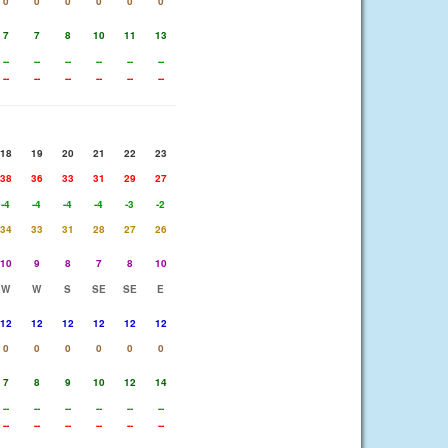
0
0
0
0
0
0
7
7
8
10
11
13
--
--
--
--
--
--
--
--
--
--
--
--
18
19
20
21
22
23
38
36
33
31
29
27
-4
-4
-4
-4
-3
-2
34
33
31
28
27
26
10
9
8
7
8
10
W
W
S
SE
SE
E
12
12
12
12
12
12
0
0
0
0
0
0
7
8
9
10
12
14
--
--
--
--
--
--
--
--
--
--
--
--