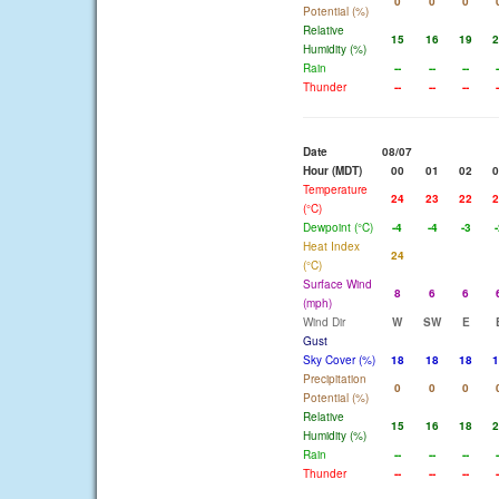
0
0
0
Potential (%)
Relative
15
16
19
2
Humidity (%)
Rain
--
--
--
-
Thunder
--
--
--
-
Date
08/07
Hour (MDT)
00
01
02
0
Temperature
24
23
22
2
(°C)
Dewpoint (°C)
-4
-4
-3
-
Heat Index
24
(°C)
Surface Wind
8
6
6
(mph)
Wind Dir
W
SW
E
Gust
Sky Cover (%)
18
18
18
1
Precipitation
0
0
0
Potential (%)
Relative
15
16
18
2
Humidity (%)
Rain
--
--
--
-
Thunder
--
--
--
-