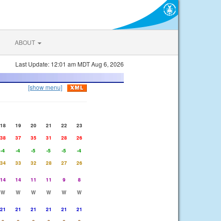
ABOUT
Last Update: 12:01 am MDT Aug 6, 2026
[show menu]
18
19
20
21
22
23
38
37
35
31
28
26
-4
-4
-5
-5
-5
-4
34
33
32
28
27
26
14
14
11
11
9
8
W
W
W
W
W
W
21
21
21
21
21
21