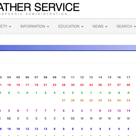
FETY
INFORMATION
EDUCATION
NEWS
SEARCH
M
3
04
05
06
07
08
09
10
11
12
13
14
15
16
17
1
19
19
17
18
21
23
28
30
33
34
36
37
37
38
1
0
-1
0
1
2
4
4
3
2
1
-1
-2
-3
-4
27
28
30
32
33
34
34
34
6
5
6
7
7
7
7
6
3
3
7
9
13
13
14
E
NE
E
E
E
E
E
E
SE
W
W
W
W
W
W
6
16
16
13
13
13
8
8
8
4
4
4
4
4
4