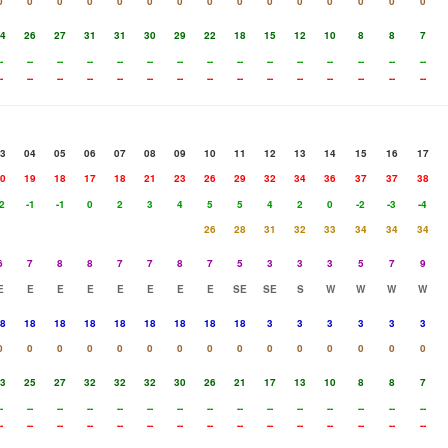
0
0
0
0
0
0
0
0
0
0
0
0
0
0
0
4
26
27
31
31
30
29
22
18
15
12
10
8
8
7
-
--
--
--
--
--
--
--
--
--
--
--
--
--
--
-
--
--
--
--
--
--
--
--
--
--
--
--
--
--
3
04
05
06
07
08
09
10
11
12
13
14
15
16
17
0
19
18
17
18
21
23
26
29
32
34
36
37
37
38
2
-1
-1
0
2
3
4
5
5
4
2
0
-2
-3
-4
26
28
31
32
33
34
34
34
6
7
8
8
7
7
8
7
5
3
3
3
5
7
9
E
E
E
E
E
E
E
E
SE
SE
S
W
W
W
W
8
18
18
18
18
18
18
18
18
3
3
3
3
3
3
0
0
0
0
0
0
0
0
0
0
0
0
0
0
0
3
25
27
32
32
32
30
26
21
17
13
10
8
8
7
-
--
--
--
--
--
--
--
--
--
--
--
--
--
--
-
--
--
--
--
--
--
--
--
--
--
--
--
--
--