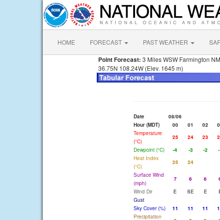
HOME
FORECAST
PAST WEATHER
SA
Point Forecast:
3 Miles WSW Farmington N
36.75N 108.24W (Elev. 1645 m)
Date
08/06
Hour (MDT)
00
01
02
0
Temperature
25
24
23
2
(°C)
Dewpoint (°C)
-4
-3
-2
-
Heat Index
25
24
(°C)
Surface Wind
7
6
6
(mph)
Wind Dir
E
SE
E
Gust
Sky Cover (%)
11
11
11
1
Precipitation