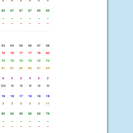
6
6
6
6
6
4
85
87
87
87
85
85
--
--
--
--
--
--
--
--
--
--
--
--
03
04
05
06
07
08
78
78
77
77
78
80
73
72
72
72
72
73
81
81
80
80
81
84
6
5
5
5
5
3
SW
W
W
W
W
W
18
18
17
18
18
18
3
3
3
3
3
11
85
82
85
85
82
79
--
--
--
--
--
--
--
--
--
--
--
--