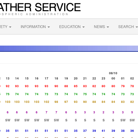
FETY
INFORMATION
EDUCATION
NEWS
SEARCH
08/10
2
13
14
15
16
17
18
19
20
21
22
23
00
01
02
9
92
93
93
93
93
90
88
85
83
82
80
80
79
78
5
75
74
74
74
73
73
74
74
75
74
74
74
73
73
9
103
103
103
103
102
98
97
93
90
88
84
84
83
82
6
6
6
6
7
7
6
5
3
3
2
3
3
5
SW
SW
SW
SW
SW
SW
S
S
S
S
S
S
SW
SW
9
35
51
51
51
51
51
51
35
37
39
41
39
38
36