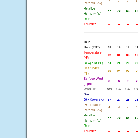
7
7
7
7
Potential (%)
Relative
77
72
68
6
Humidity (%)
Rain
--
--
--
--
Thunder
--
--
--
--
Date
Hour (EDT)
09
10
11
1
Temperature
82
85
88
9
(°F)
Dewpoint (°F)
74
75
75
7
Heat Index
88
94
98
10
(°F)
Surface Wind
6
6
7
7
(mph)
Wind Dir
SW
SW
SW
S
Gust
Sky Cover (%)
27
27
28
2
Precipitation
4
4
4
4
Potential (%)
Relative
77
72
66
6
Humidity (%)
Rain
--
--
--
--
Thunder
--
--
--
--