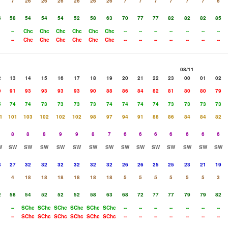
7
26
26
26
26
26
26
7
7
7
7
7
7
6
4
58
54
54
54
52
58
63
70
77
77
82
82
82
85
--
Chc
Chc
Chc
Chc
Chc
Chc
--
--
--
--
--
--
--
--
Chc
Chc
Chc
Chc
Chc
Chc
--
--
--
--
--
--
--
08/11
2
13
14
15
16
17
18
19
20
21
22
23
00
01
02
0
91
93
93
93
93
90
88
86
84
82
81
80
80
79
5
74
74
73
73
73
73
74
74
74
74
73
73
73
73
1
101
103
102
102
102
98
97
94
91
88
86
84
84
82
8
8
8
9
9
8
7
6
6
6
6
6
6
6
W
SW
SW
SW
SW
SW
SW
SW
SW
SW
SW
SW
SW
SW
SW
8
27
32
32
32
32
32
32
26
26
25
25
23
21
19
4
18
18
18
18
18
18
5
5
5
5
5
5
3
2
58
54
52
52
52
58
63
68
72
77
77
79
79
82
--
SChc
SChc
SChc
SChc
SChc
SChc
--
--
--
--
--
--
--
--
SChc
SChc
SChc
SChc
SChc
SChc
--
--
--
--
--
--
--