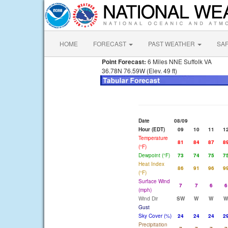
HOME
FORECAST
PAST WEATHER
SA
Point Forecast:
6 Miles NNE Suffolk VA
36.78N 76.59W (Elev. 49 ft)
Date
08/09
Hour (EDT)
09
10
11
1
Temperature
81
84
87
8
(°F)
Dewpoint (°F)
73
74
75
7
Heat Index
86
91
96
9
(°F)
Surface Wind
7
7
6
6
(mph)
Wind Dir
SW
W
W
W
Gust
Sky Cover (%)
24
24
24
2
Precipitation