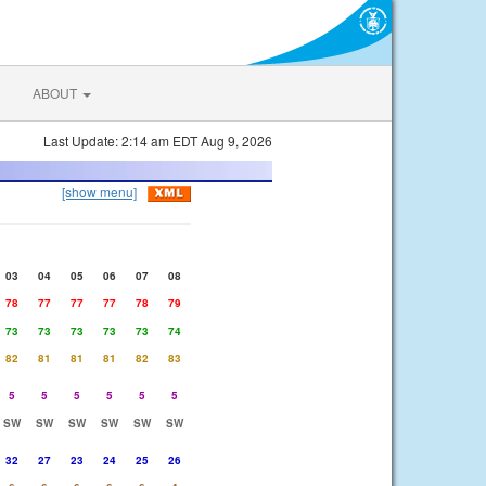
ABOUT
Last Update: 2:14 am EDT Aug 9, 2026
[show menu]
03
04
05
06
07
08
78
77
77
77
78
79
73
73
73
73
73
74
82
81
81
81
82
83
5
5
5
5
5
5
SW
SW
SW
SW
SW
SW
32
27
23
24
25
26