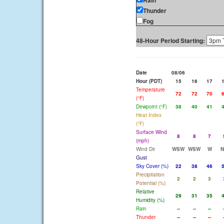
Rain
Thunder
Fog
48-Hour Period Starting:
Date
08/06
Hour (PDT)
15
16
17
Temperature
72
72
70
(°F)
Dewpoint (°F)
38
40
41
Heat Index
(°F)
Surface Wind
8
8
7
(mph)
Wind Dir
WSW
WSW
W
Gust
Sky Cover (%)
22
38
46
Precipitation
2
2
3
Potential (%)
Relative
29
31
35
Humidity (%)
Rain
--
--
--
Thunder
--
--
--