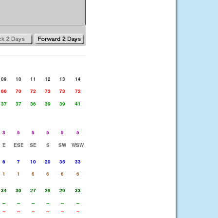
09
10
11
12
13
14
66
70
72
73
73
72
37
37
36
39
39
41
3
5
5
5
5
5
E
ESE
SE
S
SW
WSW
6
7
10
20
35
33
1
1
6
6
6
6
34
30
27
29
29
33
--
--
--
--
--
--
--
--
--
--
--
--