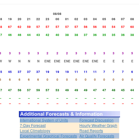
08/08
18
19
20
21
22
23
00
01
02
03
04
05
06
07
08
68
67
62
59
57
57
57
57
57
56
56
55
54
57
60
47
46
46
44
43
42
40
38
38
37
36
35
35
36
38
3
3
3
3
3
2
2
2
3
3
3
3
3
3
5
W
W
N
N
N
ENE
ENE
ENE
ENE
ENE
ENE
E
E
E
E
45
45
37
37
37
19
19
19
11
11
11
7
7
7
6
6
6
6
6
6
0
0
0
0
0
0
0
0
0
0
47
47
56
57
59
57
53
49
49
49
47
47
48
45
44
--
--
--
--
--
--
--
--
--
--
--
--
--
--
--
--
--
--
--
--
--
--
--
--
--
--
--
--
--
--
International System of Units
Forecast Discussion
7-Day Forecast
Hourly Weather Graph
Local Climatology
Road Reports
Experimental Graphical Forecasts
Air Quality Forecasts