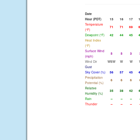
Date
Hour (PDT)
15
16
17
Temperature
71
71
69
(°F)
Dewpoint (°F)
42
44
45
Heat Index
(°F)
Surface Wind
5
5
3
(mph)
Wind Dir
WSW
W
W
Gust
Sky Cover (%)
56
57
45
Precipitation
6
6
6
Potential (%)
Relative
35
38
42
Humidity (%)
Rain
--
--
--
Thunder
--
--
--