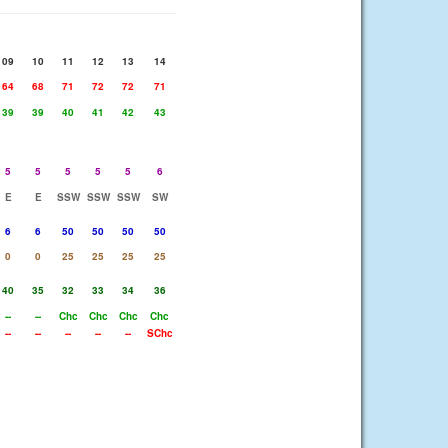
09
10
11
12
13
14
64
68
71
72
72
71
39
39
40
41
42
43
5
5
5
5
5
6
E
E
SSW
SSW
SSW
SW
6
6
50
50
50
50
0
0
25
25
25
25
40
35
32
33
34
36
--
--
Chc
Chc
Chc
Chc
--
--
--
--
--
SChc