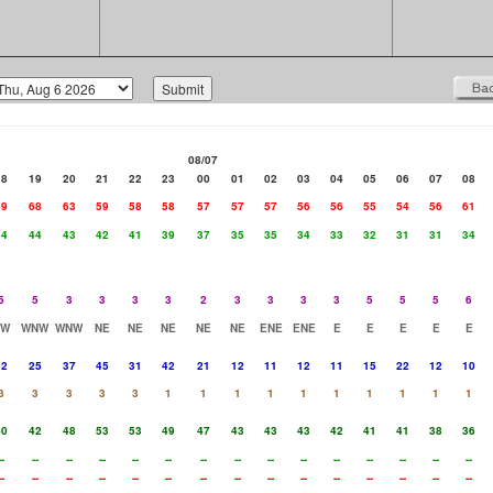
08/07
18
19
20
21
22
23
00
01
02
03
04
05
06
07
08
69
68
63
59
58
58
57
57
57
56
56
55
54
56
61
44
44
43
42
41
39
37
35
35
34
33
32
31
31
34
5
5
3
3
3
3
2
3
3
3
3
5
5
5
6
NW
WNW
WNW
NE
NE
NE
NE
NE
ENE
ENE
E
E
E
E
E
52
25
37
45
31
42
21
12
11
12
11
15
22
12
10
3
3
3
3
3
1
1
1
1
1
1
1
1
1
1
40
42
48
53
53
49
47
43
43
43
42
41
41
38
36
--
--
--
--
--
--
--
--
--
--
--
--
--
--
--
--
--
--
--
--
--
--
--
--
--
--
--
--
--
--