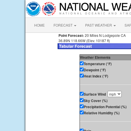
HOME
FORECAST
PAST WEATHER
SA
Point Forecast:
20 Miles N Lodgepole CA
36.89N 118.66W (Elev. 10187 ft)
Weather Elements
Temperature (°F)
Dewpoint (°F)
Heat Index (°F)
Surface Wind
Sky Cover (%)
Precipitation Potential (%)
Relative Humidity (%)