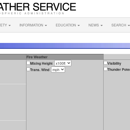
FETY
INFORMATION
EDUCATION
NEWS
SEARCH
Fire Weather
Mixing Height
Visibility
Thunder Poten
Trans. Wind