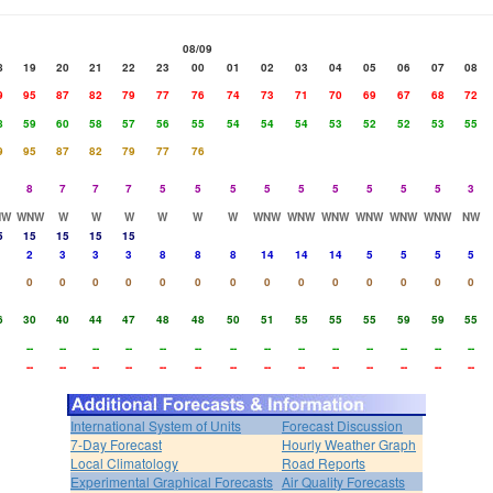
08/09
8
19
20
21
22
23
00
01
02
03
04
05
06
07
08
9
95
87
82
79
77
76
74
73
71
70
69
67
68
72
8
59
60
58
57
56
55
54
54
54
53
52
52
53
55
9
95
87
82
79
77
76
8
7
7
7
5
5
5
5
5
5
5
5
5
3
NW
WNW
W
W
W
W
W
W
WNW
WNW
WNW
WNW
WNW
WNW
NW
5
15
15
15
15
2
3
3
3
8
8
8
14
14
14
5
5
5
5
0
0
0
0
0
0
0
0
0
0
0
0
0
0
6
30
40
44
47
48
48
50
51
55
55
55
59
59
55
--
--
--
--
--
--
--
--
--
--
--
--
--
--
--
--
--
--
--
--
--
--
--
--
--
--
--
--
International System of Units
Forecast Discussion
7-Day Forecast
Hourly Weather Graph
Local Climatology
Road Reports
Experimental Graphical Forecasts
Air Quality Forecasts