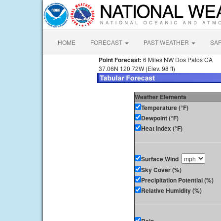
HOME
FORECAST
PAST WEATHER
SA
Point Forecast:
6 Miles NW Dos Palos CA
37.06N 120.72W (Elev. 98 ft)
Weather Elements
Temperature (°F)
Dewpoint (°F)
Heat Index (°F)
Surface Wind
Sky Cover (%)
Precipitation Potential (%)
Relative Humidity (%)