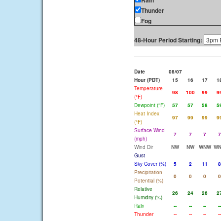
Rain
Thunder
Fog
48-Hour Period Starting:
Date
08/07
Hour (PDT)
15
16
17
1
Temperature
98
100
99
9
(°F)
Dewpoint (°F)
57
57
58
5
Heat Index
97
99
99
9
(°F)
Surface Wind
7
7
7
7
(mph)
Wind Dir
NW
NW
WNW
W
Gust
Sky Cover (%)
5
2
11
8
Precipitation
0
0
0
0
Potential (%)
Relative
26
24
26
2
Humidity (%)
Rain
--
--
--
--
Thunder
--
--
--
--