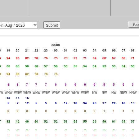
08/08
8
19
20
21
22
23
00
01
02
03
04
05
06
07
08
9
94
86
82
78
76
75
73
72
71
69
68
67
66
71
9
60
60
59
58
57
56
55
55
54
54
53
53
54
55
9
94
86
82
78
76
75
8
8
7
7
7
6
6
6
6
6
5
5
5
3
NW
WNW
WNW
WNW
WNW
WNW
WNW
WNW
WNW
WNW
NW
NW
NW
NNW
NNW
15
15
15
5
7
12
5
5
6
12
16
34
28
17
22
16
13
0
0
0
0
0
0
0
0
0
0
1
1
1
1
7
32
42
46
50
52
52
53
55
55
59
59
61
65
57
--
--
--
--
--
--
--
--
--
--
--
--
--
--
--
--
--
--
--
--
--
--
--
--
--
--
--
--