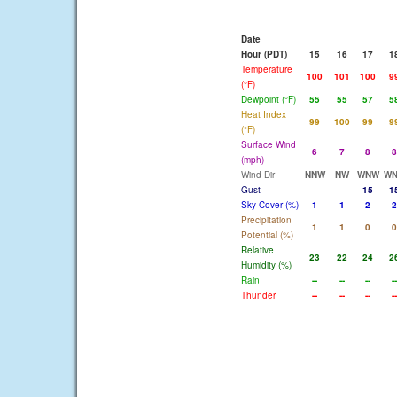
Date
Hour (PDT)
15
16
17
1
Temperature
100
101
100
9
(°F)
Dewpoint (°F)
55
55
57
5
Heat Index
99
100
99
9
(°F)
Surface Wind
6
7
8
8
(mph)
Wind Dir
NNW
NW
WNW
W
Gust
15
1
Sky Cover (%)
1
1
2
2
Precipitation
1
1
0
0
Potential (%)
Relative
23
22
24
2
Humidity (%)
Rain
--
--
--
--
Thunder
--
--
--
--