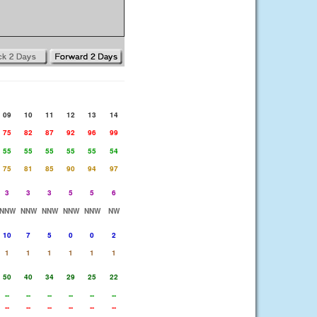
09
10
11
12
13
14
75
82
87
92
96
99
55
55
55
55
55
54
75
81
85
90
94
97
3
3
3
5
5
6
NNW
NNW
NNW
NNW
NNW
NW
10
7
5
0
0
2
1
1
1
1
1
1
50
40
34
29
25
22
--
--
--
--
--
--
--
--
--
--
--
--