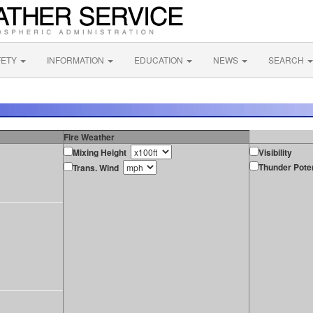
FETY
INFORMATION
EDUCATION
NEWS
SEARCH
Fire Weather
Mixing Height
Visibility
Thunder Poten
Trans. Wind