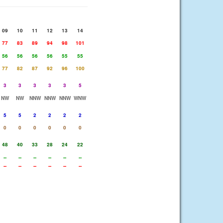
09
10
11
12
13
14
77
83
89
94
98
101
56
56
56
56
55
55
77
82
87
92
96
100
3
3
3
3
3
5
NW
NW
NNW
NNW
NNW
WNW
5
5
2
2
2
2
0
0
0
0
0
0
48
40
33
28
24
22
--
--
--
--
--
--
--
--
--
--
--
--