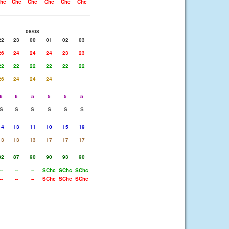
hc
Chc
Chc
Chc
Chc
Chc
08/08
22
23
00
01
02
03
26
24
24
24
23
23
22
22
22
22
22
22
26
24
24
24
6
6
5
5
5
5
S
S
S
S
S
S
14
13
11
10
15
19
13
13
13
17
17
17
82
87
90
90
93
90
--
--
--
SChc
SChc
SChc
--
--
--
SChc
SChc
SChc