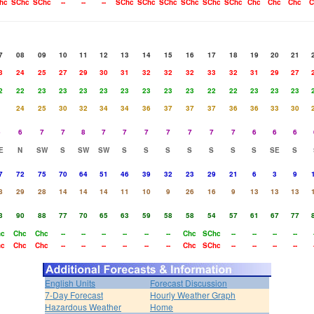
hc
SChc
SChc
--
--
--
SChc
SChc
SChc
SChc
SChc
SChc
Chc
Chc
Chc
C
7
08
09
10
11
12
13
14
15
16
17
18
19
20
21
3
24
25
27
29
30
31
32
32
32
33
32
31
29
27
2
22
23
23
23
23
23
23
23
23
22
22
23
23
23
24
25
30
32
34
34
36
37
37
37
36
36
33
30
6
6
7
7
8
7
7
7
7
7
7
7
6
6
6
E
N
SW
S
SW
SW
S
S
S
S
S
S
S
SE
S
7
72
75
70
64
51
46
39
32
23
29
21
6
3
9
8
29
28
14
14
14
11
10
9
26
16
9
13
13
13
3
90
88
77
70
65
63
59
58
58
54
57
61
67
77
hc
Chc
Chc
--
--
--
--
--
--
Chc
SChc
--
--
--
--
hc
Chc
Chc
--
--
--
--
--
--
Chc
SChc
--
--
--
--
English Units
Forecast Discussion
7-Day Forecast
Hourly Weather Graph
Hazardous Weather
Home