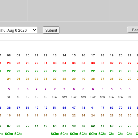
7
08
09
10
11
12
13
14
15
16
17
18
19
20
21
3
24
26
28
29
31
33
34
34
35
33
33
32
29
27
1
22
22
22
22
22
22
22
22
22
22
22
23
23
23
24
26
31
33
35
37
38
39
40
38
37
36
32
29
5
5
5
6
7
7
7
7
6
6
6
5
5
5
5
E
SE
S
S
S
S
SW
SW
SW
SW
SW
SW
SW
SW
N
8
38
57
51
49
42
51
55
47
43
41
47
63
70
66
5
16
19
9
11
14
16
18
22
24
24
24
28
32
36
0
87
82
72
65
59
54
51
49
48
52
54
59
70
79
hc
SChc
SChc
--
--
--
SChc
SChc
SChc
SChc
SChc
SChc
Chc
Chc
Chc
C