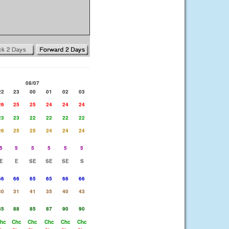
08/07
22
23
00
01
02
03
26
25
25
24
24
24
23
23
22
22
22
22
26
25
25
24
24
24
5
5
5
5
5
5
E
E
SE
SE
SE
S
66
66
65
65
66
66
30
31
41
35
40
43
85
88
85
87
90
90
hc
Chc
Chc
Chc
Chc
Chc