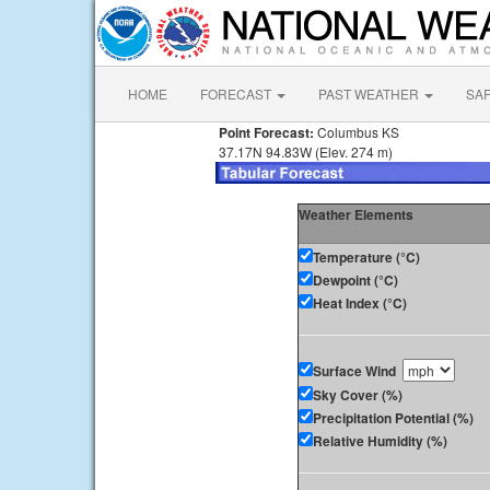
HOME
FORECAST
PAST WEATHER
SA
Point Forecast:
Columbus KS
37.17N 94.83W (Elev. 274 m)
Weather Elements
Temperature (°C)
Dewpoint (°C)
Heat Index (°C)
Surface Wind
Sky Cover (%)
Precipitation Potential (%)
Relative Humidity (%)