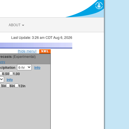
ABOUT
Last Update: 3:26 am CDT Aug 6, 2026
[hide menu]
orecasts
(Experimental)
vey
cipitation
info
0.50
1.00
info
3in
6in
12in