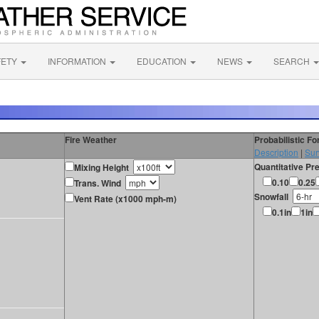
FETY
INFORMATION
EDUCATION
NEWS
SEARCH
Fire Weather
Probabilistic F
Description
|
Sur
Quantitative Pre
Mixing Height
0.10
0.25
Trans. Wind
Snowfall
Vent Rate (x1000 mph-m)
0.1in
1in