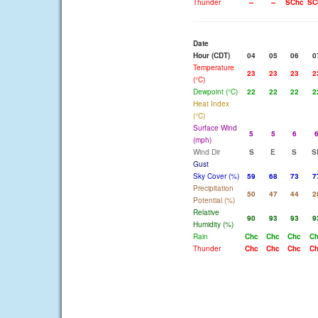
Thunder
--
--
SChc
SC
Date
Hour (CDT)
04
05
06
0
Temperature
23
23
23
2
(°C)
Dewpoint (°C)
22
22
22
2
Heat Index
(°C)
Surface Wind
5
5
6
(mph)
Wind Dir
S
E
S
S
Gust
Sky Cover (%)
59
68
73
7
Precipitation
50
47
44
2
Potential (%)
Relative
90
93
93
9
Humidity (%)
Rain
Chc
Chc
Chc
C
Thunder
Chc
Chc
Chc
C