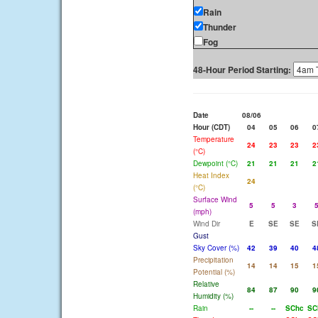
Rain
Thunder
Fog
48-Hour Period Starting:
Date
08/06
Hour (CDT)
04
05
06
0
Temperature
24
23
23
2
(°C)
Dewpoint (°C)
21
21
21
2
Heat Index
24
(°C)
Surface Wind
5
5
3
(mph)
Wind Dir
E
SE
SE
S
Gust
Sky Cover (%)
42
39
40
4
Precipitation
14
14
15
1
Potential (%)
Relative
84
87
90
9
Humidity (%)
Rain
--
--
SChc
SC