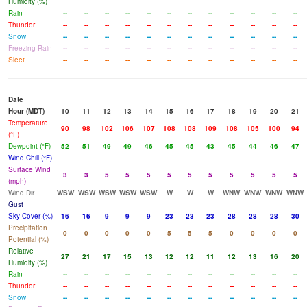
Humidity (%)
Rain
--
--
--
--
--
--
--
--
--
--
--
--
Thunder
--
--
--
--
--
--
--
--
--
--
--
--
Snow
--
--
--
--
--
--
--
--
--
--
--
--
Freezing Rain
--
--
--
--
--
--
--
--
--
--
--
--
Sleet
--
--
--
--
--
--
--
--
--
--
--
--
Date
Hour (MDT)
10
11
12
13
14
15
16
17
18
19
20
21
Temperature
90
98
102
106
107
108
108
109
108
105
100
94
(°F)
Dewpoint (°F)
52
51
49
49
46
45
45
43
45
44
46
47
Wind Chill (°F)
Surface Wind
3
3
5
5
5
5
5
5
5
5
5
5
(mph)
Wind Dir
WSW
WSW
WSW
WSW
WSW
W
W
W
WNW
WNW
WNW
WNW
Gust
Sky Cover (%)
16
16
9
9
9
23
23
23
28
28
28
30
Precipitation
0
0
0
0
0
5
5
5
0
0
0
0
Potential (%)
Relative
27
21
17
15
13
12
12
11
12
13
16
20
Humidity (%)
Rain
--
--
--
--
--
--
--
--
--
--
--
--
Thunder
--
--
--
--
--
--
--
--
--
--
--
--
Snow
--
--
--
--
--
--
--
--
--
--
--
--