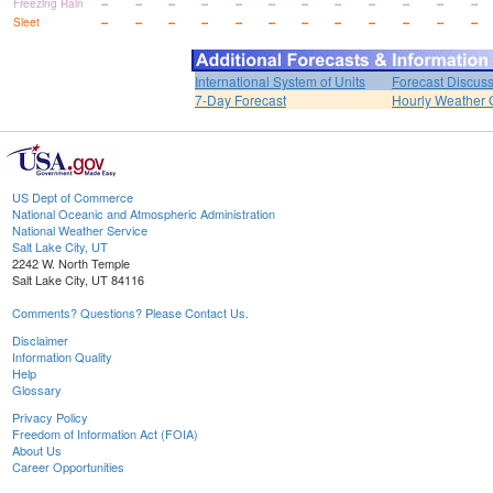
Freezing Rain
--
--
--
--
--
--
--
--
--
--
--
--
Sleet
--
--
--
--
--
--
--
--
--
--
--
--
International System of Units
Forecast Discus
7-Day Forecast
Hourly Weather 
US Dept of Commerce
National Oceanic and Atmospheric Administration
National Weather Service
Salt Lake City, UT
2242 W. North Temple
Salt Lake City, UT 84116
Comments? Questions? Please Contact Us.
Disclaimer
Information Quality
Help
Glossary
Privacy Policy
Freedom of Information Act (FOIA)
About Us
Career Opportunities