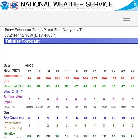
Toggle
naviga
Point Forecast:
Zion NP and Zion Canyon UT
37.21N 112.98W (Elev. 4003 ft)
Date
08/06
Hour (MDT)
10
11
12
13
14
15
16
17
18
19
20
21
Temperature
89
97
100
103
105
106
106
107
106
103
101
92
(°F)
Dewpoint (°F)
54
53
52
51
50
47
45
44
43
45
47
45
Wind Chill (°F)
Surface Wind
5
5
6
6
6
6
6
6
6
6
6
5
(mph)
Wind Dir
SSW
SSW
W
W
W
W
W
W
NW
NW
NW
W
Gust
Sky Cover (%)
8
8
4
4
4
15
15
15
19
19
19
21
Precipitation
1
1
2
2
2
4
4
4
3
3
3
2
Potential (%)
Relative
30
23
20
18
16
14
13
12
12
14
16
20