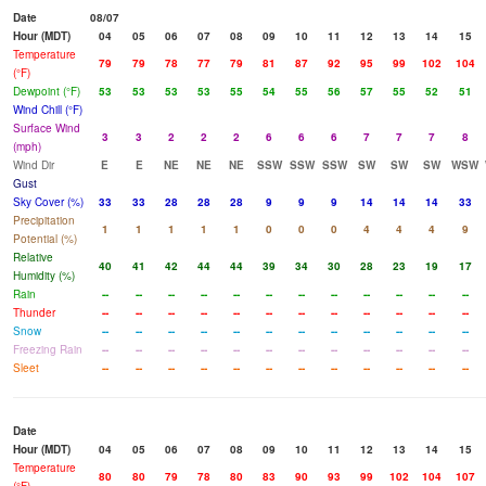
Date
08/07
Hour (MDT)
04
05
06
07
08
09
10
11
12
13
14
15
Temperature
79
79
78
77
79
81
87
92
95
99
102
104
(°F)
Dewpoint (°F)
53
53
53
53
55
54
55
56
57
55
52
51
Wind Chill (°F)
Surface Wind
3
3
2
2
2
6
6
6
7
7
7
8
(mph)
Wind Dir
E
E
NE
NE
NE
SSW
SSW
SSW
SW
SW
SW
WSW
Gust
Sky Cover (%)
33
33
28
28
28
9
9
9
14
14
14
33
Precipitation
1
1
1
1
1
0
0
0
4
4
4
9
Potential (%)
Relative
40
41
42
44
44
39
34
30
28
23
19
17
Humidity (%)
Rain
--
--
--
--
--
--
--
--
--
--
--
--
Thunder
--
--
--
--
--
--
--
--
--
--
--
--
Snow
--
--
--
--
--
--
--
--
--
--
--
--
Freezing Rain
--
--
--
--
--
--
--
--
--
--
--
--
Sleet
--
--
--
--
--
--
--
--
--
--
--
--
Date
Hour (MDT)
04
05
06
07
08
09
10
11
12
13
14
15
Temperature
80
80
79
78
80
83
90
93
99
102
104
107