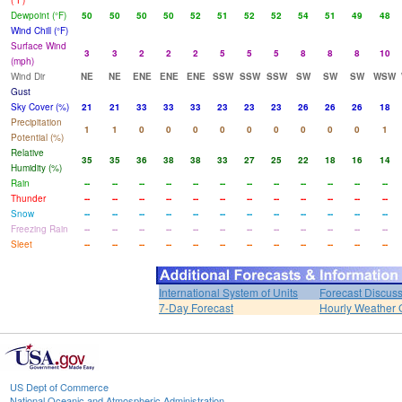
(°F)
Dewpoint (°F)
50
50
50
50
52
51
52
52
54
51
49
48
Wind Chill (°F)
Surface Wind
3
3
2
2
2
5
5
5
8
8
8
10
(mph)
Wind Dir
NE
NE
ENE
ENE
ENE
SSW
SSW
SSW
SW
SW
SW
WSW
Gust
Sky Cover (%)
21
21
33
33
33
23
23
23
26
26
26
18
Precipitation
1
1
0
0
0
0
0
0
0
0
0
1
Potential (%)
Relative
35
35
36
38
38
33
27
25
22
18
16
14
Humidity (%)
Rain
--
--
--
--
--
--
--
--
--
--
--
--
Thunder
--
--
--
--
--
--
--
--
--
--
--
--
Snow
--
--
--
--
--
--
--
--
--
--
--
--
Freezing Rain
--
--
--
--
--
--
--
--
--
--
--
--
Sleet
--
--
--
--
--
--
--
--
--
--
--
--
International System of Units
Forecast Discus
7-Day Forecast
Hourly Weather 
US Dept of Commerce
National Oceanic and Atmospheric Administration