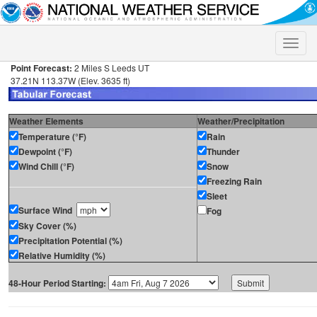
Toggle
naviga
Point Forecast:
2 Miles S Leeds UT
37.21N 113.37W (Elev. 3635 ft)
Weather Elements
Weather/Precipitation
Temperature (°F)
Rain
Dewpoint (°F)
Thunder
Wind Chill (°F)
Snow
Freezing Rain
Sleet
Surface Wind
Fog
Sky Cover (%)
Precipitation Potential (%)
Relative Humidity (%)
48-Hour Period Starting: