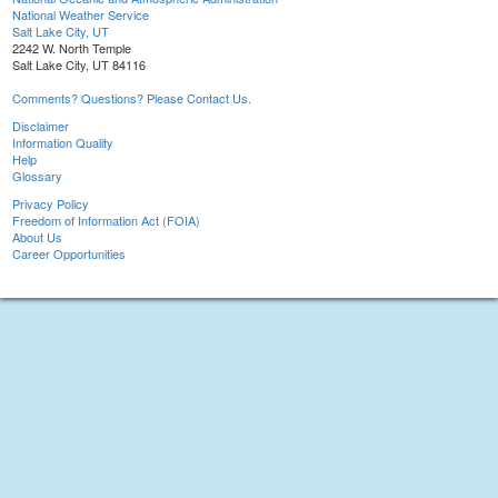
National Weather Service
Salt Lake City, UT
2242 W. North Temple
Salt Lake City, UT 84116
Comments? Questions? Please Contact Us.
Disclaimer
Information Quality
Help
Glossary
Privacy Policy
Freedom of Information Act (FOIA)
About Us
Career Opportunities