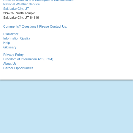
National Weather Service
Salt Lake City, UT
2242 W. North Temple
Salt Lake City, UT 84116
Comments? Questions? Please Contact Us.
Disclaimer
Information Quality
Help
Glossary
Privacy Policy
Freedom of Information Act (FOIA)
About Us
Career Opportunities