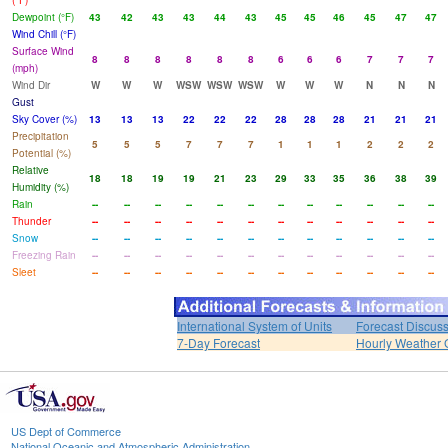
(°F)
Dewpoint (°F)
43
42
43
43
44
43
45
45
46
45
47
47
Wind Chill (°F)
Surface Wind
8
8
8
8
8
8
6
6
6
7
7
7
(mph)
Wind Dir
W
W
W
WSW
WSW
WSW
W
W
W
N
N
N
Gust
Sky Cover (%)
13
13
13
22
22
22
28
28
28
21
21
21
Precipitation
5
5
5
7
7
7
1
1
1
2
2
2
Potential (%)
Relative
18
18
19
19
21
23
29
33
35
36
38
39
Humidity (%)
Rain
--
--
--
--
--
--
--
--
--
--
--
--
Thunder
--
--
--
--
--
--
--
--
--
--
--
--
Snow
--
--
--
--
--
--
--
--
--
--
--
--
Freezing Rain
--
--
--
--
--
--
--
--
--
--
--
--
Sleet
--
--
--
--
--
--
--
--
--
--
--
--
International System of Units
Forecast Discus
7-Day Forecast
Hourly Weather 
US Dept of Commerce
National Oceanic and Atmospheric Administration