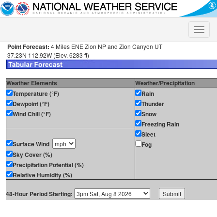
Toggle
naviga
Point Forecast:
4 Miles ENE Zion NP and Zion Canyon UT
37.23N 112.92W (Elev. 6283 ft)
Weather Elements
Weather/Precipitation
Temperature (°F)
Rain
Dewpoint (°F)
Thunder
Wind Chill (°F)
Snow
Freezing Rain
Sleet
Surface Wind
Fog
Sky Cover (%)
Precipitation Potential (%)
Relative Humidity (%)
48-Hour Period Starting: