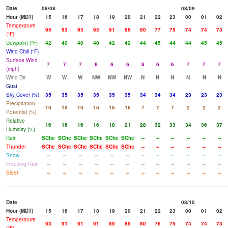
Date
08/08
08/09
Hour (MDT)
15
16
17
18
19
20
21
22
23
00
01
02
Temperature
95
93
93
93
91
86
80
77
75
74
74
73
(°F)
Dewpoint (°F)
42
40
40
40
42
42
44
45
44
44
45
45
Wind Chill (°F)
Surface Wind
7
7
7
6
6
6
6
6
6
7
7
7
(mph)
Wind Dir
W
W
W
NW
NW
NW
N
N
N
N
N
N
Gust
Sky Cover (%)
35
35
35
35
35
35
34
34
34
23
23
23
Precipitation
19
19
19
16
16
16
7
7
7
2
2
2
Potential (%)
Relative
16
16
16
16
18
21
28
32
33
34
36
37
Humidity (%)
Rain
SChc
SChc
SChc
SChc
SChc
SChc
--
--
--
--
--
--
Thunder
SChc
SChc
SChc
SChc
SChc
SChc
--
--
--
--
--
--
Snow
--
--
--
--
--
--
--
--
--
--
--
--
Freezing Rain
--
--
--
--
--
--
--
--
--
--
--
--
Sleet
--
--
--
--
--
--
--
--
--
--
--
--
Date
08/10
Hour (MDT)
15
16
17
18
19
20
21
22
23
00
01
02
Temperature
93
91
91
91
89
85
80
76
75
74
74
73