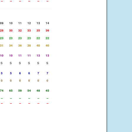
--
--
--
--
--
--
09
10
11
12
13
14
28
30
32
33
35
36
23
23
23
23
22
22
31
34
36
38
40
40
10
10
11
11
13
13
S
S
S
S
S
S
5
5
6
6
7
7
0
0
0
0
0
0
74
65
59
54
48
45
--
--
--
--
--
--
--
--
--
--
--
--