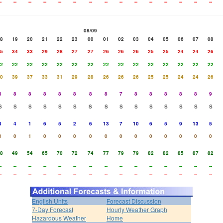
-
--
--
--
--
--
--
--
--
--
--
--
--
--
--
08/09
8
19
20
21
22
23
00
01
02
03
04
05
06
07
08
5
34
33
29
28
27
27
26
26
26
25
25
24
24
26
2
22
22
22
22
22
22
22
22
22
22
22
22
22
22
0
39
37
33
31
29
28
26
26
26
25
25
24
24
26
8
8
8
8
8
8
8
8
7
8
8
8
8
8
9
S
S
S
S
S
S
S
S
S
S
S
S
S
S
S
3
4
1
6
5
2
6
13
7
10
6
5
9
13
5
0
0
1
0
0
0
0
0
0
0
0
0
0
0
0
8
49
54
65
70
72
74
77
79
79
82
82
85
87
82
-
--
--
--
--
--
--
--
--
--
--
--
--
--
--
-
--
--
--
--
--
--
--
--
--
--
--
--
--
--
English Units
Forecast Discussion
7-Day Forecast
Hourly Weather Graph
Hazardous Weather
Home