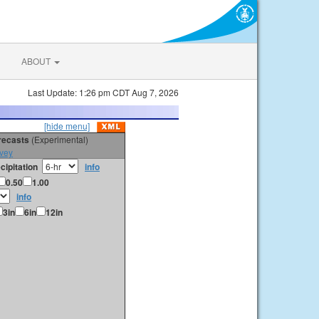
ABOUT
Last Update: 1:26 pm CDT Aug 7, 2026
[hide menu]
orecasts
(Experimental)
vey
cipitation
info
0.50
1.00
info
3in
6in
12in