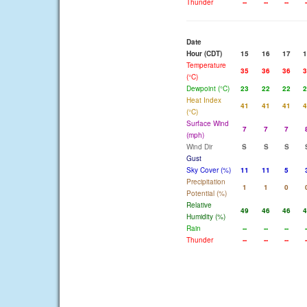
Thunder
--
--
--
-
Date
Hour (CDT)
15
16
17
1
Temperature
35
36
36
3
(°C)
Dewpoint (°C)
23
22
22
2
Heat Index
41
41
41
4
(°C)
Surface Wind
7
7
7
(mph)
Wind Dir
S
S
S
Gust
Sky Cover (%)
11
11
5
Precipitation
1
1
0
Potential (%)
Relative
49
46
46
4
Humidity (%)
Rain
--
--
--
-
Thunder
--
--
--
-