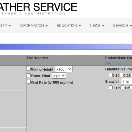
FETY
INFORMATION
EDUCATION
NEWS
SEARCH
Fire Weather
Probabilistic F
Description
|
Sur
Quantitative Pre
Mixing Height
0.10
0.25
Trans. Wind
Snowfall
Vent Rate (x1000 mph-m)
0.1in
1in