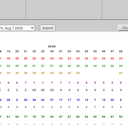
08/08
8
19
20
21
22
23
00
01
02
03
04
05
06
07
08
1
30
28
26
25
25
24
24
24
24
23
23
23
22
24
1
22
22
22
21
21
21
22
22
22
22
22
22
22
22
3
33
30
26
25
25
24
24
24
24
24
8
6
6
7
7
7
7
7
7
6
6
5
5
5
5
E
E
E
E
SE
SE
SE
S
S
S
S
S
S
S
S
2
26
8
20
28
24
27
17
17
15
12
7
13
20
9
3
5
9
9
8
6
2
2
3
6
6
7
9
8
8
7
61
69
77
79
79
82
87
87
90
93
90
93
97
90
-
--
--
--
--
--
--
--
--
--
--
--
--
--
--