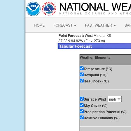
HOME
FORECAST
PAST WEATHER
SA
Point Forecast:
West Mineral KS
37.28N 94.92W (Elev. 273 m)
Weather Elements
Temperature (°C)
Dewpoint (°C)
Heat Index (°C)
Surface Wind
Sky Cover (%)
Precipitation Potential (%)
Relative Humidity (%)