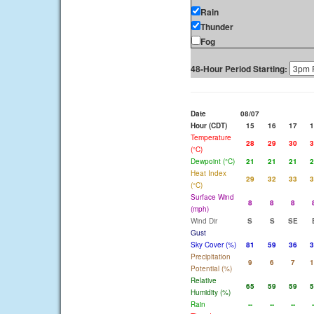
Rain
Thunder
Fog
48-Hour Period Starting:
Date
08/07
Hour (CDT)
15
16
17
1
Temperature
28
29
30
3
(°C)
Dewpoint (°C)
21
21
21
2
Heat Index
29
32
33
3
(°C)
Surface Wind
8
8
8
(mph)
Wind Dir
S
S
SE
Gust
Sky Cover (%)
81
59
36
3
Precipitation
9
6
7
1
Potential (%)
Relative
65
59
59
5
Humidity (%)
Rain
--
--
--
-