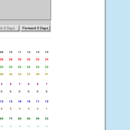
09
10
11
12
13
14
26
28
30
32
33
34
23
23
23
23
23
23
26
32
34
37
39
41
5
6
7
6
6
7
S
S
S
S
S
S
13
13
19
15
11
13
6
5
4
4
2
1
85
74
68
60
56
53
--
--
--
--
--
--