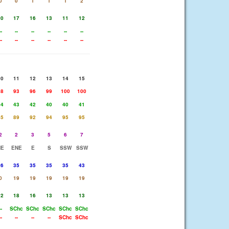
0
0
1
1
1
2
20
17
16
13
11
12
--
--
--
--
--
--
--
--
--
--
--
--
10
11
12
13
14
15
88
93
96
99
100
100
44
43
42
40
40
41
85
89
92
94
95
95
2
2
3
5
6
7
NE
ENE
E
S
SSW
SSW
26
35
35
35
35
43
0
19
19
19
19
19
22
18
16
13
13
13
--
SChc
SChc
SChc
SChc
SChc
--
--
--
--
SChc
SChc