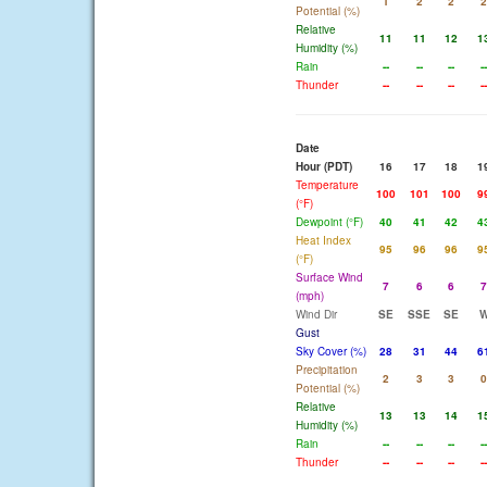
1
2
2
2
Potential (%)
Relative
11
11
12
1
Humidity (%)
Rain
--
--
--
--
Thunder
--
--
--
--
Date
Hour (PDT)
16
17
18
1
Temperature
100
101
100
9
(°F)
Dewpoint (°F)
40
41
42
4
Heat Index
95
96
96
9
(°F)
Surface Wind
7
6
6
7
(mph)
Wind Dir
SE
SSE
SE
Gust
Sky Cover (%)
28
31
44
6
Precipitation
2
3
3
0
Potential (%)
Relative
13
13
14
1
Humidity (%)
Rain
--
--
--
--
Thunder
--
--
--
--