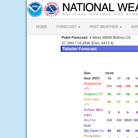
HOME
FORECAST
PAST WEATHER
SA
Point Forecast:
4 Miles WNW Bishop CA
37.39N 118.48W (Elev. 4413 ft)
Date
08/06
Hour (PDT)
16
17
18
1
Temperature
101
102
100
9
(°F)
Dewpoint (°F)
36
37
38
3
Heat Index
96
97
95
9
(°F)
Surface Wind
5
6
6
8
(mph)
Wind Dir
SW
SW
WSW
W
Gust
Sky Cover (%)
65
62
56
5
Precipitation