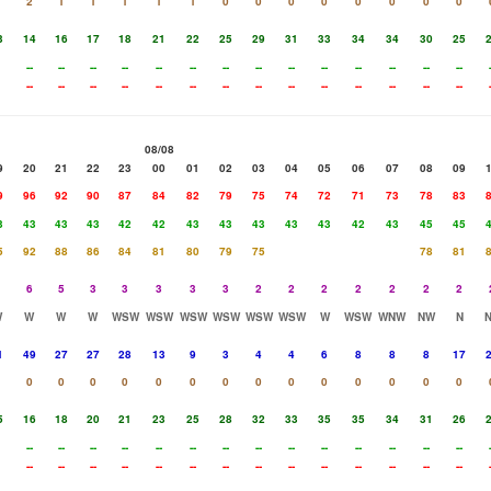
2
1
1
1
1
1
0
0
0
0
0
0
0
0
3
14
16
17
18
21
22
25
29
31
33
34
34
30
25
--
--
--
--
--
--
--
--
--
--
--
--
--
--
--
--
--
--
--
--
--
--
--
--
--
--
--
--
08/08
9
20
21
22
23
00
01
02
03
04
05
06
07
08
09
9
96
92
90
87
84
82
79
75
74
72
71
73
78
83
3
43
43
43
42
42
43
43
43
43
43
42
43
45
45
5
92
88
86
84
81
80
79
75
78
81
6
5
3
3
3
3
3
2
2
2
2
2
2
2
W
W
W
W
WSW
WSW
WSW
WSW
WSW
WSW
W
WSW
WNW
NW
N
1
49
27
27
28
13
9
3
4
4
6
8
8
8
17
0
0
0
0
0
0
0
0
0
0
0
0
0
0
5
16
18
20
21
23
25
28
32
33
35
35
34
31
26
--
--
--
--
--
--
--
--
--
--
--
--
--
--
--
--
--
--
--
--
--
--
--
--
--
--
--
--