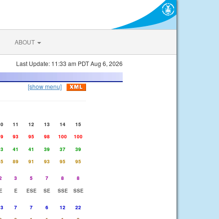
ABOUT
Last Update: 11:33 am PDT Aug 6, 2026
[show menu]
10
11
12
13
14
15
89
93
95
98
100
100
43
41
41
39
37
39
85
89
91
93
95
95
2
3
5
7
8
8
E
E
ESE
SE
SSE
SSE
13
7
7
6
12
22