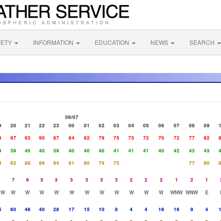
FETY
INFORMATION
EDUCATION
NEWS
SEARCH
08/07
9
20
21
22
23
00
01
02
03
04
05
06
07
08
09
9
97
92
90
87
84
82
79
75
73
72
70
72
77
82
9
39
40
40
39
40
40
40
41
41
41
40
42
43
43
4
92
88
86
84
81
80
79
75
77
80
7
6
5
3
3
3
3
3
2
2
2
1
2
1
SW
W
W
W
W
W
W
W
W
W
W
W
WNW
WNW
E
5
60
46
40
28
17
15
10
8
4
4
16
16
9
4