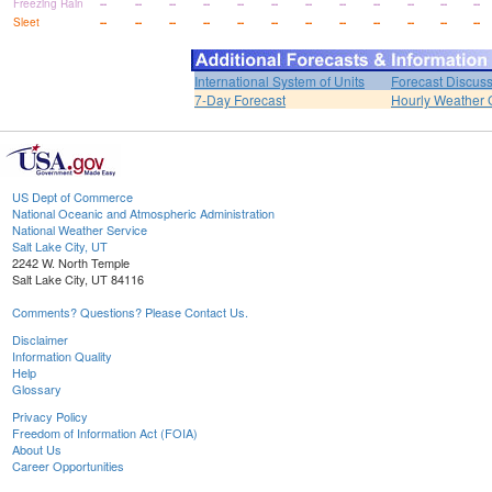
Freezing Rain
--
--
--
--
--
--
--
--
--
--
--
--
Sleet
--
--
--
--
--
--
--
--
--
--
--
--
International System of Units
Forecast Discus
7-Day Forecast
Hourly Weather 
US Dept of Commerce
National Oceanic and Atmospheric Administration
National Weather Service
Salt Lake City, UT
2242 W. North Temple
Salt Lake City, UT 84116
Comments? Questions? Please Contact Us.
Disclaimer
Information Quality
Help
Glossary
Privacy Policy
Freedom of Information Act (FOIA)
About Us
Career Opportunities