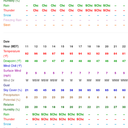
Humidity (%)
Rain
--
Chc
Chc
Chc
Chc
Chc
Chc
SChc
SChc
SChc
--
--
Thunder
--
Chc
Chc
Chc
Chc
Chc
Chc
SChc
SChc
SChc
--
--
Snow
--
--
--
--
--
--
--
--
--
--
--
--
Freezing Rain
--
--
--
--
--
--
--
--
--
--
--
--
Sleet
--
--
--
--
--
--
--
--
--
--
--
--
Date
Hour (MDT)
11
12
13
14
15
16
17
18
19
20
21
22
Temperature
92
96
96
97
96
95
94
92
92
89
84
81
(°F)
Dewpoint (°F)
49
49
47
47
47
48
48
48
47
46
46
47
Wind Chill (°F)
Surface Wind
2
5
5
5
7
7
7
7
7
7
5
5
(mph)
Wind Dir
W
WSW
WSW
WSW
W
W
W
NW
NW
NW
WNW
WNW
Gust
Sky Cover (%)
21
45
45
45
38
38
38
65
65
65
60
60
Precipitation
0
23
23
23
20
20
20
8
8
8
8
8
Potential (%)
Relative
23
20
19
18
19
20
21
22
21
23
27
30
Humidity (%)
Rain
--
SChc
SChc
SChc
SChc
SChc
SChc
--
--
--
--
--
Thunder
--
SChc
SChc
SChc
SChc
SChc
SChc
--
--
--
--
--
Snow
--
--
--
--
--
--
--
--
--
--
--
--