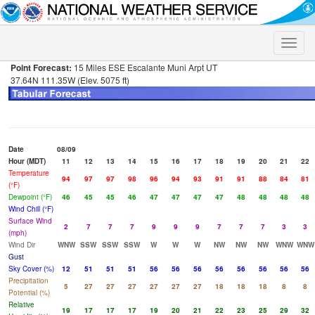
Toggle
naviga
Point Forecast:
15 Miles ESE Escalante Muni Arpt UT
37.64N 111.35W (Elev. 5075 ft)
Date
08/09
Hour (MDT)
11
12
13
14
15
16
17
18
19
20
21
22
Temperature
94
97
97
98
96
94
93
91
91
88
84
81
(°F)
Dewpoint (°F)
46
45
45
46
47
47
47
47
48
48
48
48
Wind Chill (°F)
Surface Wind
2
7
7
7
9
9
9
7
7
7
3
3
(mph)
Wind Dir
WNW
SSW
SSW
SSW
W
W
W
NW
NW
NW
WNW
WNW
Gust
Sky Cover (%)
12
51
51
51
56
56
56
56
56
56
56
56
Precipitation
5
27
27
27
27
27
27
18
18
18
8
8
Potential (%)
Relative
19
17
17
17
19
20
21
22
23
25
29
32