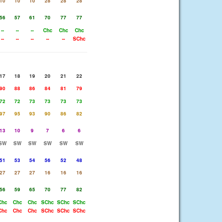
10
10
10
28
28
28
56
57
61
70
77
77
--
--
--
Chc
Chc
Chc
--
--
--
--
--
SChc
17
18
19
20
21
22
90
88
86
84
81
79
72
72
73
73
73
73
97
95
93
90
86
82
13
10
9
7
6
6
SW
SW
SW
SW
SW
SW
51
53
54
56
52
48
27
27
27
16
16
16
56
59
65
70
77
82
Chc
Chc
Chc
SChc
SChc
SChc
Chc
Chc
Chc
SChc
SChc
SChc