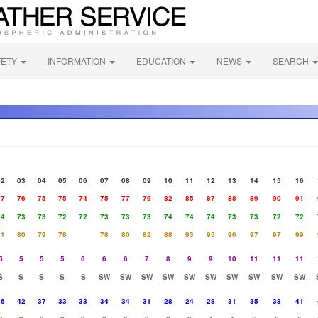
FETY
INFORMATION
EDUCATION
NEWS
SEARCH
02
03
04
05
06
07
08
09
10
11
12
13
14
15
16
77
76
75
75
74
75
77
79
82
85
87
88
89
90
91
74
73
73
72
72
73
73
73
74
74
74
73
73
72
72
81
80
79
78
78
80
82
88
93
95
96
97
97
99
5
5
5
5
6
6
6
7
8
9
9
10
11
11
11
S
S
S
S
S
SW
SW
SW
SW
SW
SW
SW
SW
SW
SW
46
42
37
33
33
34
34
31
28
24
28
31
35
38
41