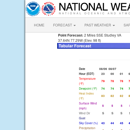
HOME
FORECAST
PAST WEATHER
SA
Point Forecast:
2 Miles SSE Studley VA
37.64N 77.29W (Elev. 98 ft)
Date
08/06
08/07
Hour (EDT)
23
00
01
Temperature
79
78
78
(°F)
Dewpoint (°F)
74
74
74
Heat Index
83
82
82
(°F)
Surface Wind
5
5
5
(mph)
Wind Dir
S
S
S
Gust
Sky Cover (%)
43
44
45
Precipitation