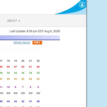
ABOUT
Last Update: 8:59 pm EDT Aug 6, 2026
[show menu]
17
18
19
20
21
22
90
89
87
84
81
80
72
72
72
73
73
72
97
96
94
90
86
84
11
10
8
7
6
6
SW
SW
SW
SW
SW
SW
45
44
43
42
41
39