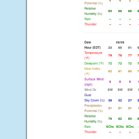
4
4
3
Potential (%)
Relative
85
88
88
Humidity (%)
Rain
--
--
--
Thunder
--
--
--
Date
08/08
Hour (EDT)
23
00
01
Temperature
79
78
77
(°F)
Dewpoint (°F)
72
72
72
Heat Index
82
81
80
(°F)
Surface Wind
5
5
5
(mph)
Wind Dir
SW
SW
SW
Gust
Sky Cover (%)
38
32
27
Precipitation
21
21
21
Potential (%)
Relative
79
82
85
Humidity (%)
Rain
SChc
SChc
SChc
Thunder
--
--
--