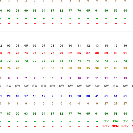
3
3
2
2
2
2
2
2
2
2
4
4
6
6
6
90
90
94
90
93
94
87
82
77
70
65
61
59
56
54
--
--
--
--
--
--
--
--
--
--
--
--
--
--
--
--
--
--
--
--
--
--
--
--
--
--
--
--
--
--
02
03
04
05
06
07
08
09
10
11
12
13
14
15
16
76
76
75
74
74
75
77
79
82
85
87
88
89
90
91
72
72
72
72
72
73
73
73
74
74
74
73
73
73
72
79
79
78
78
80
81
88
93
95
96
97
98
99
6
6
7
7
7
8
8
9
9
10
11
11
11
13
13
S
SW
SW
SW
SW
SW
SW
SW
SW
SW
SW
SW
SW
SW
SW
21
20
18
17
18
12
9
2
11
20
30
41
51
51
51
0
0
1
0
0
0
0
0
0
0
0
0
27
27
27
87
87
90
93
93
94
87
82
77
70
65
61
59
58
54
--
--
--
--
--
--
--
--
--
--
--
--
Chc
Chc
Chc
--
--
--
--
--
--
--
--
--
--
--
--
SChc
SChc
SChc