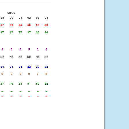
08/09
23
00
01
02
03
04
57
56
55
55
54
53
37
37
37
37
36
36
5
5
5
5
5
5
NE
NE
NE
NE
NE
NE
24
24
24
22
22
22
0
0
0
0
0
0
47
49
51
51
50
52
--
--
--
--
--
--
--
--
--
--
--
--