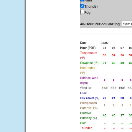
Rain
Thunder
Fog
48-Hour Period Starting:
Date
08/07
Hour (PDT)
05
06
07
0
Temperature
55
54
56
5
(°F)
Dewpoint (°F)
31
30
30
3
Heat Index
(°F)
Surface Wind
9
9
9
8
(mph)
Wind Dir
ESE
ESE
ESE
ES
Gust
Sky Cover (%)
29
21
20
8
Precipitation
1
1
1
1
Potential (%)
Relative
40
40
37
3
Humidity (%)
Rain
--
--
--
--
Thunder
--
--
--
--