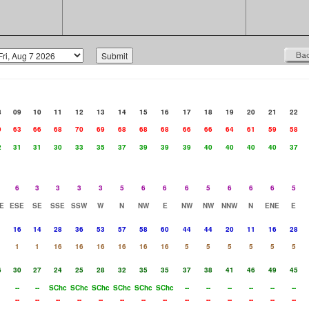
8
09
10
11
12
13
14
15
16
17
18
19
20
21
22
9
63
66
68
70
69
68
68
68
66
66
64
61
59
58
2
31
31
30
33
35
37
39
39
39
40
40
40
40
37
6
3
3
3
3
5
6
6
6
5
6
6
6
5
E
ESE
SE
SSE
SSW
W
N
NW
E
NW
NW
NNW
N
ENE
E
16
14
28
36
53
57
58
60
44
44
20
11
16
28
1
1
16
16
16
16
16
16
5
5
5
5
5
5
6
30
27
24
25
28
32
35
35
37
38
41
46
49
45
--
--
SChc
SChc
SChc
SChc
SChc
SChc
--
--
--
--
--
--
--
--
--
--
--
--
--
--
--
--
--
--
--
--