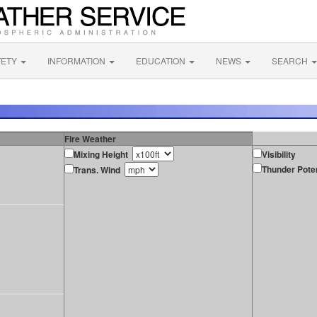
FETY
INFORMATION
EDUCATION
NEWS
SEARCH
Fire Weather
Mixing Height
Visibility
Thunder Poten
Trans. Wind