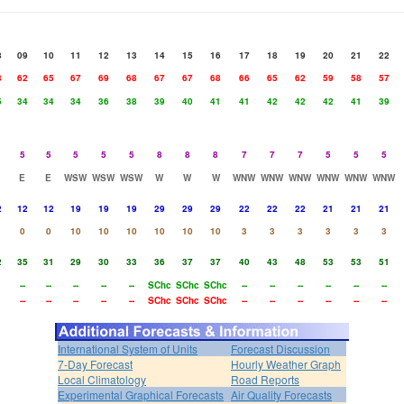
8
09
10
11
12
13
14
15
16
17
18
19
20
21
22
8
62
65
67
69
68
67
67
68
66
65
62
59
58
57
5
34
34
34
36
38
39
40
41
41
42
42
42
41
39
5
5
5
5
5
8
8
8
7
7
7
5
5
5
E
E
WSW
WSW
WSW
W
W
W
WNW
WNW
WNW
WNW
WNW
WNW
2
12
12
19
19
19
29
29
29
22
22
22
21
21
21
0
0
10
10
10
10
10
10
3
3
3
3
3
3
2
35
31
29
30
33
36
37
37
40
43
48
53
53
51
--
--
--
--
--
SChc
SChc
SChc
--
--
--
--
--
--
--
--
--
--
--
SChc
SChc
SChc
--
--
--
--
--
--
International System of Units
Forecast Discussion
7-Day Forecast
Hourly Weather Graph
Local Climatology
Road Reports
Experimental Graphical Forecasts
Air Quality Forecasts