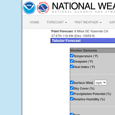
HOME
FORECAST
PAST WEATHER
SA
Point Forecast:
8 Miles SE Yosemite CA
37.67N 119.4W (Elev. 10659 ft)
Weather Elements
Temperature (°F)
Dewpoint (°F)
Heat Index (°F)
Surface Wind
Sky Cover (%)
Precipitation Potential (%)
Relative Humidity (%)