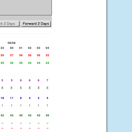
08/08
23
00
01
02
03
04
58
57
56
56
56
55
35
35
35
34
34
34
5
5
6
6
6
7
E
E
E
E
E
E
18
11
8
4
3
4
1
1
1
1
1
1
42
43
45
43
43
45
--
--
--
--
--
--
--
--
--
--
--
--