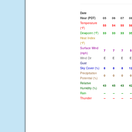
Date
Hour (PDT)
05
06
07
0
Temperature
55
54
55
5
(°F)
Dewpoint (°F)
33
33
33
3
Heat Index
(°F)
Surface Wind
7
7
7
5
(mph)
Wind Dir
E
E
E
E
Gust
Sky Cover (%)
8
8
8
1
Precipitation
0
0
0
0
Potential (%)
Relative
43
45
43
4
Humidity (%)
Rain
--
--
--
--
Thunder
--
--
--
--