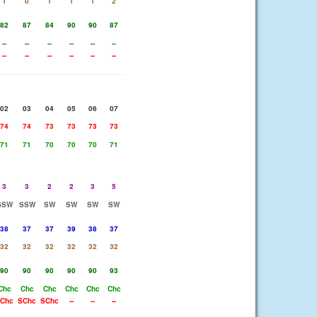
1
0
1
1
1
2
82
87
84
90
90
87
--
--
--
--
--
--
--
--
--
--
--
--
02
03
04
05
06
07
74
74
73
73
73
73
71
71
70
70
70
71
3
3
2
2
3
5
SSW
SSW
SW
SW
SW
SW
38
37
37
39
38
37
32
32
32
32
32
32
90
90
90
90
90
93
Chc
Chc
Chc
Chc
Chc
Chc
Chc
SChc
SChc
--
--
--