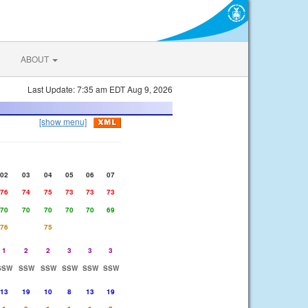
ABOUT
Last Update: 7:35 am EDT Aug 9, 2026
[show menu]
02
03
04
05
06
07
76
74
75
73
73
73
70
70
70
70
70
69
76
75
1
2
2
3
3
3
SSW
SSW
SSW
SSW
SSW
SSW
13
19
10
8
13
19