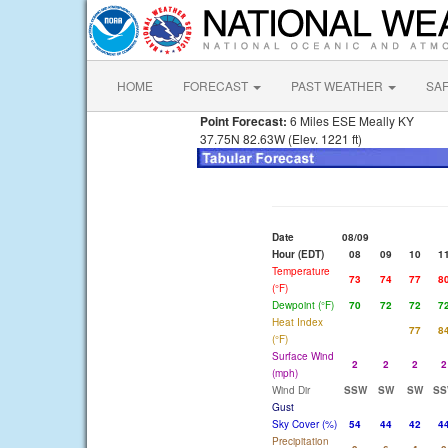
HOME
FORECAST
PAST WEATHER
SA
Point Forecast:
6 Miles ESE Meally KY
37.75N 82.63W (Elev. 1221 ft)
Date
08/09
Hour (EDT)
08
09
10
1
Temperature
73
74
77
8
(°F)
Dewpoint (°F)
70
72
72
7
Heat Index
77
8
(°F)
Surface Wind
2
2
2
2
(mph)
Wind Dir
SSW
SW
SW
SS
Gust
Sky Cover (%)
54
44
42
4
Precipitation