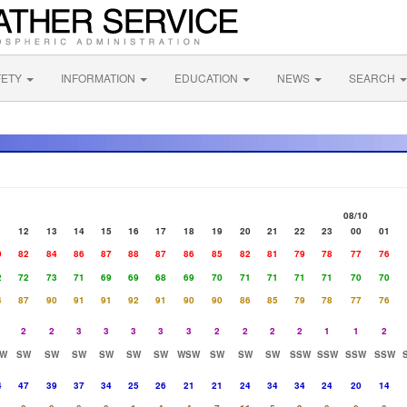
FETY
INFORMATION
EDUCATION
NEWS
SEARCH
08/10
1
12
13
14
15
16
17
18
19
20
21
22
23
00
01
0
82
84
86
87
88
87
86
85
82
81
79
78
77
76
2
72
73
71
69
69
68
69
70
71
71
71
71
70
70
4
87
90
91
91
92
91
90
90
86
85
79
78
77
76
2
2
3
3
3
3
3
2
2
2
2
1
1
2
W
SW
SW
SW
SW
SW
SW
WSW
SW
SW
SW
SSW
SSW
SSW
SSW
4
47
39
37
34
25
26
21
21
24
34
34
24
20
14