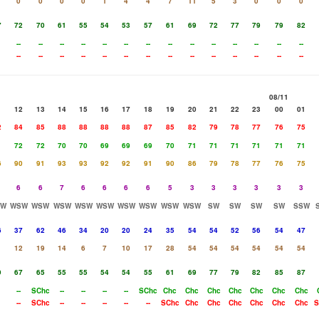
0
0
0
0
1
4
4
7
11
5
3
0
0
0
7
72
70
61
55
54
53
57
61
69
72
77
79
79
82
--
--
--
--
--
--
--
--
--
--
--
--
--
--
--
--
--
--
--
--
--
--
--
--
--
--
--
--
08/11
1
12
13
14
15
16
17
18
19
20
21
22
23
00
01
2
84
85
88
88
88
88
87
85
82
79
78
77
76
75
1
72
72
70
70
69
69
69
70
71
71
71
71
71
71
6
90
91
93
93
92
92
91
90
86
79
78
77
76
75
6
6
7
6
6
6
6
5
3
3
3
3
3
3
SW
WSW
WSW
WSW
WSW
WSW
WSW
WSW
WSW
WSW
SW
SW
SW
SW
SSW
6
37
62
46
34
20
20
24
35
54
54
52
56
54
47
12
19
14
6
7
10
17
28
54
54
54
54
54
54
9
67
65
55
55
54
54
55
61
69
77
79
82
85
87
--
SChc
--
--
--
--
SChc
Chc
Chc
Chc
Chc
Chc
Chc
Chc
--
SChc
--
--
--
--
--
SChc
Chc
Chc
Chc
Chc
Chc
Chc
S