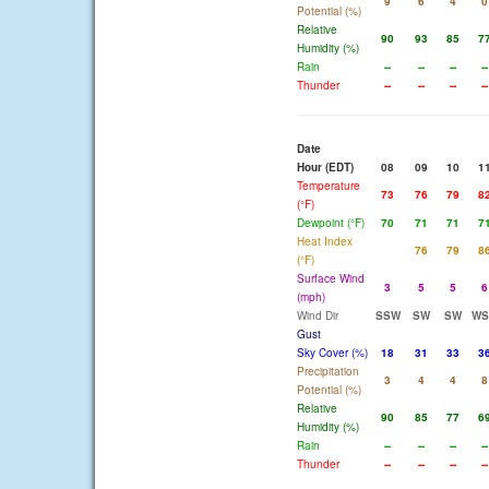
9
6
4
0
Potential (%)
Relative
90
93
85
7
Humidity (%)
Rain
--
--
--
--
Thunder
--
--
--
--
Date
Hour (EDT)
08
09
10
1
Temperature
73
76
79
8
(°F)
Dewpoint (°F)
70
71
71
7
Heat Index
76
79
8
(°F)
Surface Wind
3
5
5
6
(mph)
Wind Dir
SSW
SW
SW
W
Gust
Sky Cover (%)
18
31
33
3
Precipitation
3
4
4
8
Potential (%)
Relative
90
85
77
6
Humidity (%)
Rain
--
--
--
--
Thunder
--
--
--
--