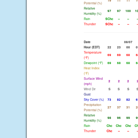
19
11
11
1
Potential (%)
Relative
97
97
100
1
Humidity (%)
Rain
SChc
--
--
-
Thunder
SChc
--
--
-
Date
08/07
Hour (EDT)
22
23
00
0
Temperature
69
69
68
6
(°F)
Dewpoint (°F)
69
68
68
6
Heat Index
(°F)
Surface Wind
2
2
2
(mph)
Wind Dir
S
S
S
Gust
Sky Cover (%)
73
82
82
6
Precipitation
27
37
31
2
Potential (%)
Relative
98
96
99
9
Humidity (%)
Rain
Chc
Chc
Chc
C
Thunder
Chc
--
--
-