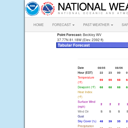
HOME
FORECAST
PAST WEATHER
SA
Point Forecast:
Beckley WV
37.77N 81.18W (Elev. 2392 ft)
Date
08/05
08/06
Hour (EDT)
22
23
00
0
Temperature
69
69
68
6
(°F)
Dewpoint (°F)
68
68
68
6
Heat Index
(°F)
Surface Wind
2
2
2
(mph)
Wind Dir
S
S
S
Gust
Sky Cover (%)
48
39
35
2
Precipitation