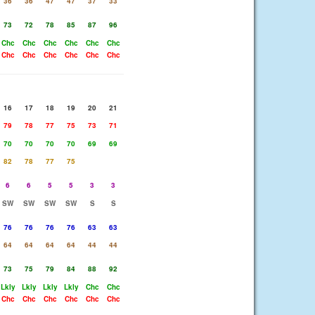
36
36
47
47
37
33
73
72
78
85
87
96
Chc
Chc
Chc
Chc
Chc
Chc
Chc
Chc
Chc
Chc
Chc
Chc
16
17
18
19
20
21
79
78
77
75
73
71
70
70
70
70
69
69
82
78
77
75
6
6
5
5
3
3
SW
SW
SW
SW
S
S
76
76
76
76
63
63
64
64
64
64
44
44
73
75
79
84
88
92
Lkly
Lkly
Lkly
Lkly
Chc
Chc
Chc
Chc
Chc
Chc
Chc
Chc