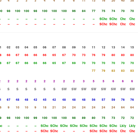
0
4
2
3
3
4
4
5
6
11
13
16
20
40
38
00
98
100
100
98
100
100
100
96
84
77
75
74
70
70
-
--
--
--
--
--
--
--
--
--
--
SChc
SChc
Chc
Chc
-
--
--
--
--
--
--
--
--
--
--
SChc
SChc
Chc
Chc
1
02
03
04
05
06
07
08
09
10
11
12
13
14
15
8
68
67
66
66
66
65
67
70
73
76
79
80
80
80
8
67
67
66
66
66
65
67
69
70
70
70
70
70
70
77
79
83
83
83
2
2
2
2
2
2
2
2
2
3
5
5
6
6
6
S
S
S
S
S
S
S
SW
SW
SW
SW
SW
SW
SW
SW
1
67
48
48
42
45
42
48
48
48
56
57
59
76
76
6
9
10
10
9
18
21
24
24
24
24
24
24
64
64
9
98
100
100
99
100
100
100
98
89
80
75
73
72
72
hc
--
--
--
--
SChc
SChc
SChc
SChc
SChc
SChc
SChc
SChc
Lkly
Lkly
-
--
--
--
--
SChc
SChc
--
--
--
SChc
SChc
SChc
Chc
Chc