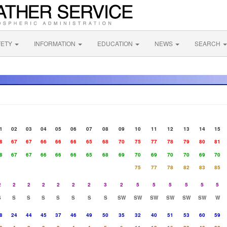
FETY
INFORMATION
EDUCATION
NEWS
SEARCH
1
02
03
04
05
06
07
08
09
10
11
12
13
14
15
8
67
67
66
66
66
65
68
70
75
77
78
79
80
81
8
67
67
66
66
66
65
68
69
70
69
70
70
69
70
75
77
78
82
83
85
2
2
2
2
2
2
2
3
2
5
5
5
5
5
5
S
S
S
S
S
S
S
S
SW
SW
SW
SW
SW
SW
W
8
24
44
45
37
46
49
50
35
32
40
51
53
60
59