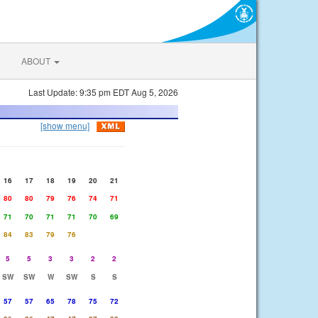
ABOUT
Last Update: 9:35 pm EDT Aug 5, 2026
[show menu]
16
17
18
19
20
21
80
80
79
76
74
71
71
70
71
71
70
69
84
83
79
76
5
5
3
3
2
2
SW
SW
W
SW
S
S
57
57
65
78
75
72