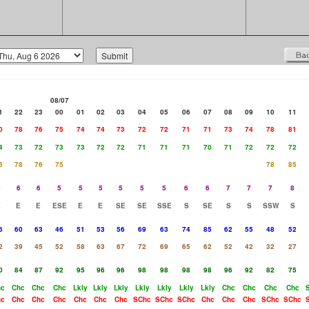
08/07
1
22
23
00
01
02
03
04
05
06
07
08
09
10
11
0
78
76
75
74
74
73
72
72
71
71
73
74
78
81
4
73
72
73
73
72
72
71
71
71
70
71
72
72
72
5
78
76
75
78
85
5
6
6
5
5
5
5
5
5
6
6
7
7
7
8
E
E
E
ESE
E
E
SE
SE
SSE
S
SE
S
S
SSW
S
6
60
63
46
51
53
56
69
63
74
85
62
55
48
52
2
39
45
52
58
63
67
72
69
65
62
52
42
32
27
0
84
87
92
95
96
96
98
98
98
98
96
92
82
75
hc
Chc
Chc
Chc
Lkly
Lkly
Lkly
Lkly
Lkly
Lkly
Lkly
Chc
Chc
Chc
Chc
hc
Chc
Chc
Chc
Chc
Chc
Chc
SChc
SChc
SChc
Chc
Chc
Chc
SChc
SChc