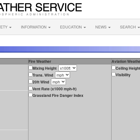
FETY
INFORMATION
EDUCATION
NEWS
SEARCH
Fire Weather
Aviation Weath
Mixing Height
Ceiling Heigh
Visibility
Trans. Wind
20ft Wind
Vent Rate (x1000 mph-ft)
Grassland Fire Danger Index