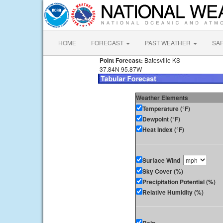
HOME
FORECAST
PAST WEATHER
SA
Point Forecast:
Batesville KS
37.84N 95.87W
Weather Elements
Temperature (°F)
Dewpoint (°F)
Heat Index (°F)
Surface Wind
Sky Cover (%)
Precipitation Potential (%)
Relative Humidity (%)