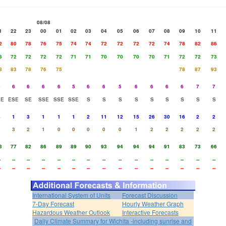
08/08
1
22
23
00
01
02
03
04
05
06
07
08
09
10
11
2
80
78
76
75
74
74
72
72
72
72
74
78
82
86
3
72
72
72
72
71
71
70
70
70
70
71
72
72
73
8
83
78
76
75
78
87
93
6
6
6
6
6
5
6
6
5
6
6
6
6
7
7
SE
ESE
SE
SSE
SSE
SSE
S
S
S
S
S
S
S
S
S
4
1
3
1
1
1
2
11
12
15
26
30
16
2
2
3
3
2
1
0
0
0
0
0
1
2
2
2
2
2
3
77
82
86
89
89
90
93
94
94
94
91
83
73
66
-
--
--
--
--
--
--
--
--
--
--
--
--
--
--
-
--
--
--
--
--
--
--
--
--
--
--
--
--
--
International System of Units
Forecast Discussion
7-Day Forecast
Hourly Weather Graph
Hazardous Weather Outlook
Interactive Forecasts
Daily Climate Summary for Wichita -including sunrise and