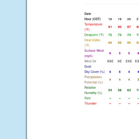
Date
Hour (CDT)
18
19
20
2
Temperature
91
90
87
8
(°F)
Dewpoint (°F)
72
73
73
7
Heat Index
98
98
95
8
(°F)
Surface Wind
6
5
5
(mph)
Wind Dir
SSE
SE
ESE
E
Gust
Sky Cover (%)
4
5
4
Precipitation
4
4
4
Potential (%)
Relative
54
58
63
7
Humidity (%)
Rain
--
--
--
-
Thunder
--
--
--
-