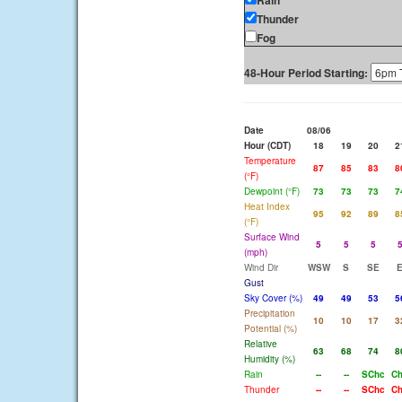
Rain
Thunder
Fog
48-Hour Period Starting:
Date
08/06
Hour (CDT)
18
19
20
2
Temperature
87
85
83
8
(°F)
Dewpoint (°F)
73
73
73
7
Heat Index
95
92
89
8
(°F)
Surface Wind
5
5
5
(mph)
Wind Dir
WSW
S
SE
Gust
Sky Cover (%)
49
49
53
5
Precipitation
10
10
17
3
Potential (%)
Relative
63
68
74
8
Humidity (%)
Rain
--
--
SChc
C
Thunder
--
--
SChc
C