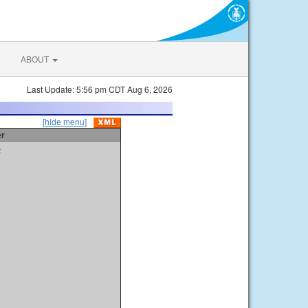
ABOUT
Last Update: 5:56 pm CDT Aug 6, 2026
[hide menu]
er
t