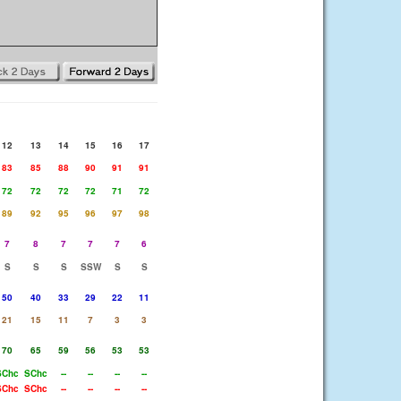
12
13
14
15
16
17
83
85
88
90
91
91
72
72
72
72
71
72
89
92
95
96
97
98
7
8
7
7
7
6
S
S
S
SSW
S
S
50
40
33
29
22
11
21
15
11
7
3
3
70
65
59
56
53
53
SChc
SChc
--
--
--
--
SChc
SChc
--
--
--
--