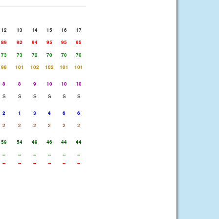
12
13
14
15
16
17
89
92
94
95
95
95
73
73
72
70
70
70
98
101
102
102
101
101
8
8
9
10
10
10
S
S
S
S
S
S
2
1
3
4
6
6
2
2
2
2
2
2
59
54
49
46
44
44
--
--
--
--
--
--
--
--
--
--
--
--