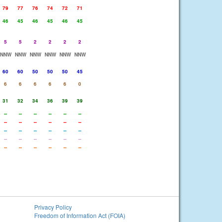
79
77
76
74
72
71
46
45
46
45
46
45
5
5
2
2
2
2
NNW
NNW
NNW
NNW
NNW
NNW
60
60
50
50
50
45
6
6
6
6
6
0
31
32
34
36
39
39
--
--
--
--
--
--
--
--
--
--
--
--
--
--
--
--
--
--
--
--
--
--
--
--
--
--
--
--
--
--
Privacy Policy
Freedom of Information Act (FOIA)