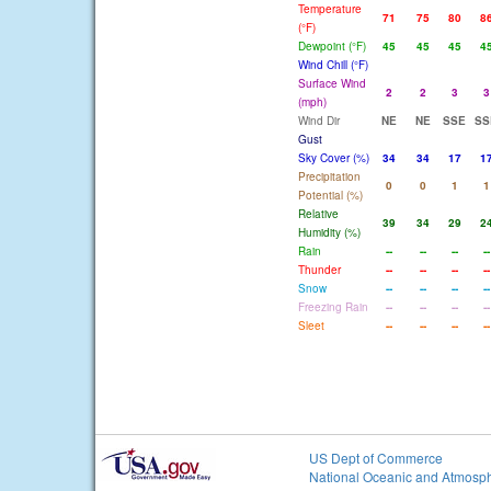
Temperature
71
75
80
8
(°F)
Dewpoint (°F)
45
45
45
4
Wind Chill (°F)
Surface Wind
2
2
3
3
(mph)
Wind Dir
NE
NE
SSE
SS
Gust
Sky Cover (%)
34
34
17
1
Precipitation
0
0
1
1
Potential (%)
Relative
39
34
29
2
Humidity (%)
Rain
--
--
--
--
Thunder
--
--
--
--
Snow
--
--
--
--
Freezing Rain
--
--
--
--
Sleet
--
--
--
--
US Dept of Commerce
National Oceanic and Atmosph