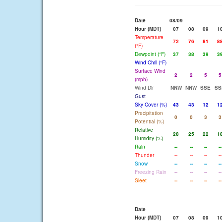
Date
08/09
Hour (MDT)
07
08
09
1
Temperature
72
76
81
8
(°F)
Dewpoint (°F)
37
38
39
3
Wind Chill (°F)
Surface Wind
2
2
5
5
(mph)
Wind Dir
NNW
NNW
SSE
SS
Gust
Sky Cover (%)
43
43
12
1
Precipitation
0
0
3
3
Potential (%)
Relative
28
25
22
1
Humidity (%)
Rain
--
--
--
--
Thunder
--
--
--
--
Snow
--
--
--
--
Freezing Rain
--
--
--
--
Sleet
--
--
--
--
Date
Hour (MDT)
07
08
09
1