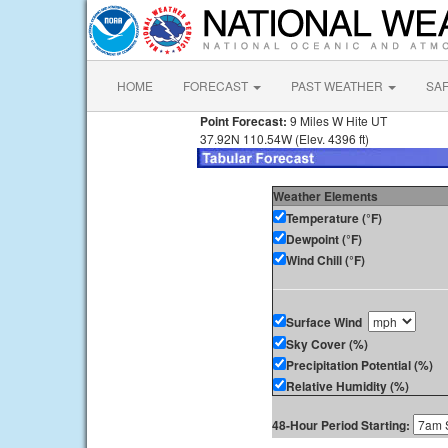
HOME
FORECAST
PAST WEATHER
SA
Point Forecast:
9 Miles W Hite UT
37.92N 110.54W (Elev. 4396 ft)
Weather Elements
Temperature (°F)
Dewpoint (°F)
Wind Chill (°F)
Surface Wind
Sky Cover (%)
Precipitation Potential (%)
Relative Humidity (%)
48-Hour Period Starting: