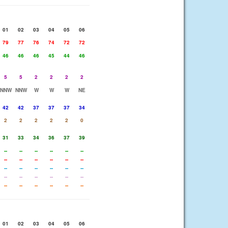
01
02
03
04
05
06
79
77
76
74
72
72
46
46
46
45
44
46
5
5
2
2
2
2
NNW
NNW
W
W
W
NE
42
42
37
37
37
34
2
2
2
2
2
0
31
33
34
36
37
39
--
--
--
--
--
--
--
--
--
--
--
--
--
--
--
--
--
--
--
--
--
--
--
--
--
--
--
--
--
--
01
02
03
04
05
06