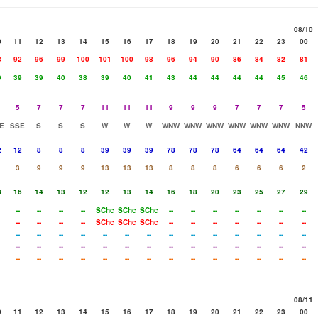
08/10
0
11
12
13
14
15
16
17
18
19
20
21
22
23
00
8
92
96
99
100
101
100
98
96
94
90
86
84
82
81
9
39
39
40
38
39
40
41
43
44
44
44
44
45
46
5
7
7
7
11
11
11
9
9
9
7
7
7
5
E
SSE
S
S
S
W
W
W
WNW
WNW
WNW
WNW
WNW
WNW
NNW
2
12
8
8
8
39
39
39
78
78
78
64
64
64
42
3
9
9
9
13
13
13
8
8
8
6
6
6
2
8
16
14
13
12
12
13
14
16
18
20
23
25
27
29
--
--
--
--
SChc
SChc
SChc
--
--
--
--
--
--
--
--
--
--
--
SChc
SChc
SChc
--
--
--
--
--
--
--
--
--
--
--
--
--
--
--
--
--
--
--
--
--
--
--
--
--
--
--
--
--
--
--
--
--
--
--
--
--
--
--
--
--
--
--
--
--
--
--
--
--
08/11
0
11
12
13
14
15
16
17
18
19
20
21
22
23
00