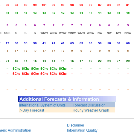
6
90
95
99
99
101
99
99
98
96
92
87
84
82
81
5
45
45
45
43
43
42
42
43
44
44
44
43
45
46
3
6
6
6
7
7
7
7
7
7
6
6
6
5
E
SSE
S
S
S
WNW
WNW
WNW
WNW
WNW
WNW
NW
NW
NW
NNW
7
17
30
30
30
41
41
41
63
63
63
58
58
58
60
1
17
17
17
17
17
17
9
9
9
9
9
9
6
4
21
18
16
15
14
14
14
15
17
19
22
24
27
29
--
SChc
SChc
SChc
SChc
SChc
SChc
--
--
--
--
--
--
--
--
SChc
SChc
SChc
SChc
SChc
SChc
--
--
--
--
--
--
--
--
--
--
--
--
--
--
--
--
--
--
--
--
--
--
--
--
--
--
--
--
--
--
--
--
--
--
--
--
--
--
--
--
--
--
--
--
--
--
--
--
--
International System of Units
Forecast Discussion
7-Day Forecast
Hourly Weather Graph
Disclaimer
eric Administration
Information Quality