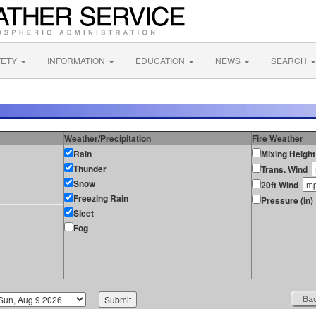
FETY
INFORMATION
EDUCATION
NEWS
SEARCH
Weather/Precipitation
Fire Weather
Rain
Mixing Height
Thunder
Trans. Wind
Snow
20ft Wind
Freezing Rain
Pressure (in)
Sleet
Fog