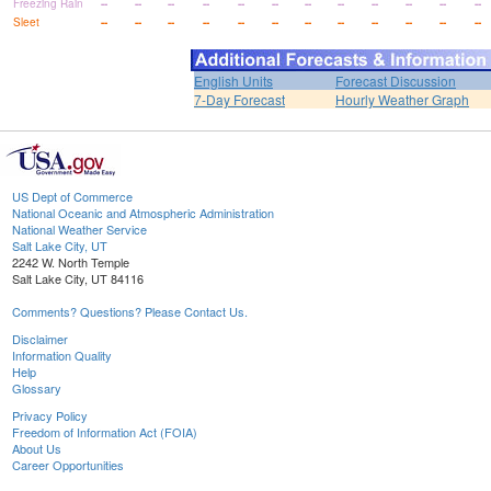
Freezing Rain
--
--
--
--
--
--
--
--
--
--
--
--
Sleet
--
--
--
--
--
--
--
--
--
--
--
--
English Units
Forecast Discussion
7-Day Forecast
Hourly Weather Graph
US Dept of Commerce
National Oceanic and Atmospheric Administration
National Weather Service
Salt Lake City, UT
2242 W. North Temple
Salt Lake City, UT 84116
Comments? Questions? Please Contact Us.
Disclaimer
Information Quality
Help
Glossary
Privacy Policy
Freedom of Information Act (FOIA)
About Us
Career Opportunities