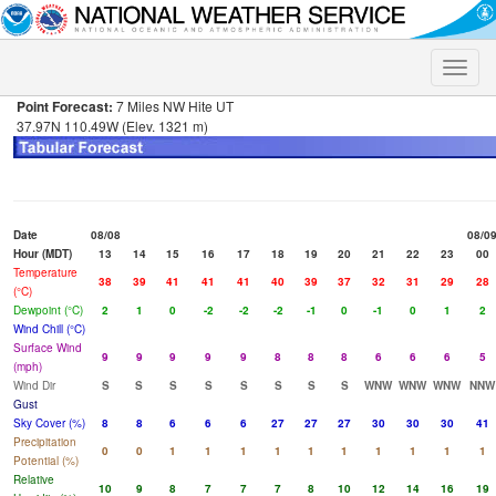
Toggle
naviga
Point Forecast:
7 Miles NW Hite UT
37.97N 110.49W (Elev. 1321 m)
Date
08/08
08/0
Hour (MDT)
13
14
15
16
17
18
19
20
21
22
23
00
Temperature
38
39
41
41
41
40
39
37
32
31
29
28
(°C)
Dewpoint (°C)
2
1
0
-2
-2
-2
-1
0
-1
0
1
2
Wind Chill (°C)
Surface Wind
9
9
9
9
9
8
8
8
6
6
6
5
(mph)
Wind Dir
S
S
S
S
S
S
S
S
WNW
WNW
WNW
NNW
Gust
Sky Cover (%)
8
8
6
6
6
27
27
27
30
30
30
41
Precipitation
0
0
1
1
1
1
1
1
1
1
1
1
Potential (%)
Relative
10
9
8
7
7
7
8
10
12
14
16
19