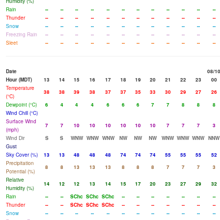
Humidity (%)
Rain
--
--
--
--
--
--
--
--
--
--
--
--
Thunder
--
--
--
--
--
--
--
--
--
--
--
--
Snow
--
--
--
--
--
--
--
--
--
--
--
--
Freezing Rain
--
--
--
--
--
--
--
--
--
--
--
--
Sleet
--
--
--
--
--
--
--
--
--
--
--
--
Date
08/1
Hour (MDT)
13
14
15
16
17
18
19
20
21
22
23
00
Temperature
38
38
39
38
37
37
35
33
30
29
27
26
(°C)
Dewpoint (°C)
6
4
4
4
6
6
6
7
7
8
8
8
Wind Chill (°C)
Surface Wind
7
7
10
10
10
10
10
10
7
7
7
3
(mph)
Wind Dir
S
S
WNW
WNW
WNW
NW
NW
NW
WNW
WNW
WNW
NNW
Gust
Sky Cover (%)
13
13
48
48
48
74
74
74
55
55
55
52
Precipitation
8
8
13
13
13
8
8
8
7
7
7
3
Potential (%)
Relative
14
12
12
13
14
15
17
20
23
27
29
32
Humidity (%)
Rain
--
--
SChc
SChc
SChc
--
--
--
--
--
--
--
Thunder
--
--
SChc
SChc
SChc
--
--
--
--
--
--
--
Snow
--
--
--
--
--
--
--
--
--
--
--
--