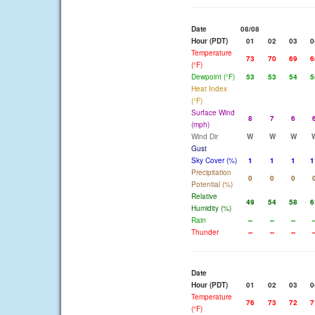
Date
08/08
Hour (PDT)
01
02
03
0
Temperature
73
70
69
6
(°F)
Dewpoint (°F)
53
53
54
5
Heat Index
(°F)
Surface Wind
8
7
6
(mph)
Wind Dir
W
W
W
Gust
Sky Cover (%)
1
1
1
1
Precipitation
0
0
0
Potential (%)
Relative
49
54
58
6
Humidity (%)
Rain
--
--
--
-
Thunder
--
--
--
-
Date
Hour (PDT)
01
02
03
0
Temperature
76
73
72
7
(°F)