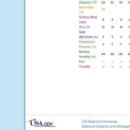
Dewpoint (°F)
53
53
54
5
Heat Index
77
(°F)
Surface Wind
6
5
3
(mph)
Wind Dir
W
W
W
Gust
Sky Cover (%)
1
1
1
Precipitation
0
0
0
Potential (%)
Relative
44
49
52
5
Humidity (%)
Rain
--
--
--
-
Thunder
--
--
--
-
US Dept of Commerce
National Oceanic and Atmosph