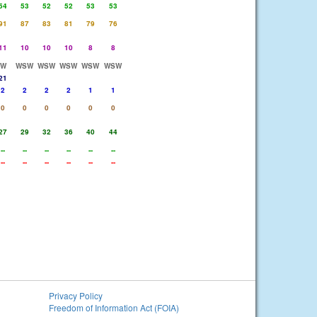
54
53
52
52
53
53
91
87
83
81
79
76
11
10
10
10
8
8
W
WSW
WSW
WSW
WSW
WSW
21
2
2
2
2
1
1
0
0
0
0
0
0
27
29
32
36
40
44
--
--
--
--
--
--
--
--
--
--
--
--
Privacy Policy
Freedom of Information Act (FOIA)