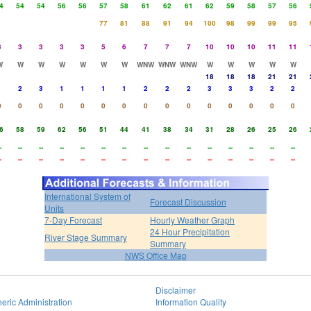
4
54
54
56
56
57
58
61
62
61
62
59
58
57
56
77
81
88
91
94
100
98
99
99
95
3
3
3
3
3
5
6
7
7
7
10
10
10
11
11
W
W
W
W
W
W
W
WNW
WNW
WNW
W
W
W
W
W
18
18
18
21
21
1
2
3
1
1
1
1
2
2
2
3
3
3
2
2
0
0
0
0
0
0
0
0
0
0
0
0
0
0
0
6
58
59
62
56
51
44
41
38
34
31
28
26
25
26
-
--
--
--
--
--
--
--
--
--
--
--
--
--
--
-
--
--
--
--
--
--
--
--
--
--
--
--
--
--
International System of
Forecast Discussion
Units
7-Day Forecast
Hourly Weather Graph
24 Hour Precipitation
River Stage Summary
Summary
NWS Office Map
Disclaimer
eric Administration
Information Quality