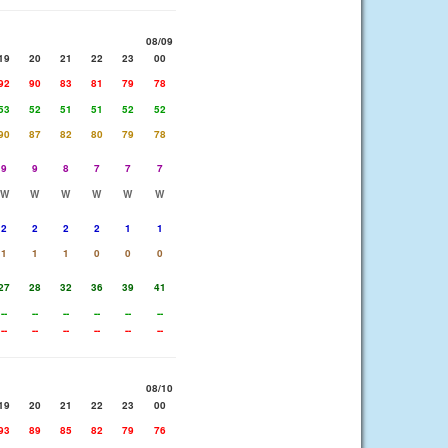
08/09
19
20
21
22
23
00
92
90
83
81
79
78
53
52
51
51
52
52
90
87
82
80
79
78
9
9
8
7
7
7
W
W
W
W
W
W
2
2
2
2
1
1
1
1
1
0
0
0
27
28
32
36
39
41
--
--
--
--
--
--
--
--
--
--
--
--
08/10
19
20
21
22
23
00
93
89
85
82
79
76