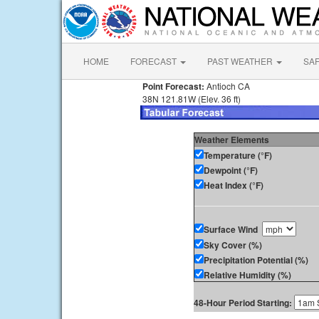
HOME
FORECAST
PAST WEATHER
SA
Point Forecast:
Antioch CA
38N 121.81W (Elev. 36 ft)
Weather Elements
Temperature (°F)
Dewpoint (°F)
Heat Index (°F)
Surface Wind
Sky Cover (%)
Precipitation Potential (%)
Relative Humidity (%)
48-Hour Period Starting: