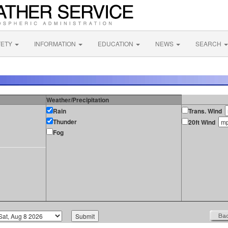
FETY
INFORMATION
EDUCATION
NEWS
SEARCH
Weather/Precipitation
Rain
Trans. Wind
Thunder
20ft Wind
Fog