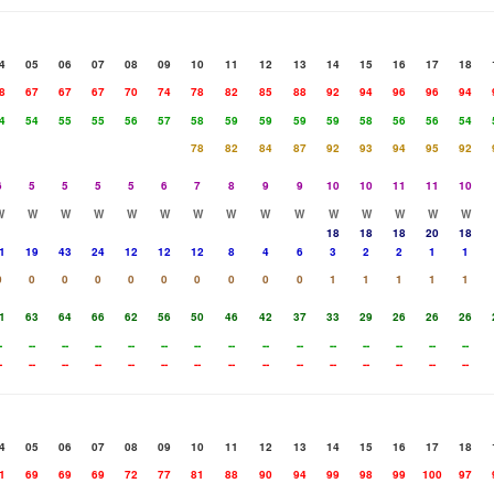
4
05
06
07
08
09
10
11
12
13
14
15
16
17
18
8
67
67
67
70
74
78
82
85
88
92
94
96
96
94
4
54
55
55
56
57
58
59
59
59
59
58
56
56
54
78
82
84
87
92
93
94
95
92
6
5
5
5
5
6
7
8
9
9
10
10
11
11
10
W
W
W
W
W
W
W
W
W
W
W
W
W
W
W
18
18
18
20
18
1
19
43
24
12
12
12
8
4
6
3
2
2
1
1
0
0
0
0
0
0
0
0
0
0
1
1
1
1
1
1
63
64
66
62
56
50
46
42
37
33
29
26
26
26
-
--
--
--
--
--
--
--
--
--
--
--
--
--
--
-
--
--
--
--
--
--
--
--
--
--
--
--
--
--
4
05
06
07
08
09
10
11
12
13
14
15
16
17
18
1
69
69
69
72
77
81
88
90
94
99
98
99
100
97