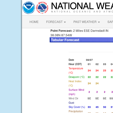
HOME
FORECAST
PAST WEATHER
SA
Point Forecast:
2 Miles ESE Darmstadt IN
38.08N 87.54W
Date
08/07
Hour (CDT)
01
02
03
0
Temperature
24
24
23
2
(°C)
Dewpoint (°C)
22
22
22
2
Heat Index
24
24
(°C)
Surface Wind
2
2
2
2
(mph)
Wind Dir
SE
SE
SE
SS
Gust
Sky Cover (%)
55
45
50
5
Precipitation