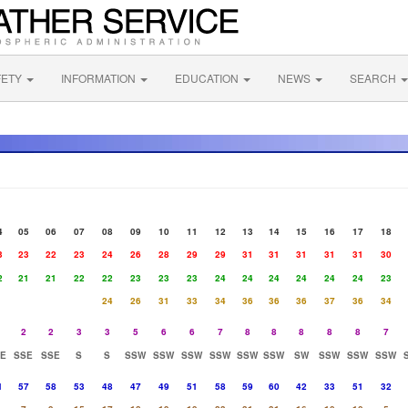
FETY
INFORMATION
EDUCATION
NEWS
SEARCH
4
05
06
07
08
09
10
11
12
13
14
15
16
17
18
3
23
22
23
24
26
28
29
29
31
31
31
31
31
30
2
21
21
22
22
23
23
23
24
24
24
24
24
24
23
24
26
31
33
34
36
36
36
37
36
34
2
2
3
3
5
6
6
7
8
8
8
8
8
7
E
SSE
SSE
S
S
SSW
SSW
SSW
SSW
SSW
SSW
SW
SSW
SSW
SSW
1
57
58
53
48
47
49
51
58
59
60
42
33
51
32