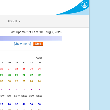
ABOUT
Last Update: 1:11 am CDT Aug 7, 2026
[show menu]
08/08
19
20
21
22
23
00
29
27
26
25
24
24
23
23
23
22
22
22
33
30
26
25
24
24
6
5
5
3
3
3
SSW
SW
SSW
SSW
SSW
SSW
27
26
36
46
56
58