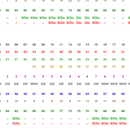
7
9
15
17
18
19
19
23
31
31
16
10
10
5
3
90
93
90
90
85
77
72
72
68
68
68
66
68
68
--
--
SChc
SChc
SChc
SChc
SChc
SChc
Chc
Chc
SChc
--
--
--
S
--
--
--
--
--
SChc
SChc
SChc
Chc
Chc
SChc
--
--
--
S
4
05
06
07
08
09
10
11
12
13
14
15
16
17
18
3
23
22
23
24
26
27
28
29
30
31
31
31
31
31
2
21
21
22
22
23
23
24
24
24
24
24
24
24
24
24
26
30
32
34
35
37
37
36
37
36
3
3
3
3
5
5
6
6
6
6
7
6
5
5
W
SW
SW
SW
WSW
SW
SW
SW
SW
SW
SW
SW
WSW
WSW
WSW
0
53
48
38
37
39
46
48
58
54
64
63
57
60
68
4
9
16
6
6
2
6
10
9
11
13
16
17
20
15
3
90
93
93
90
85
79
77
72
70
70
70
68
66
68
--
SChc
--
--
--
--
--
--
--
--
SChc
SChc
SChc
SChc
--
SChc
--
--
--
--
--
--
--
--
SChc
SChc
SChc
SChc