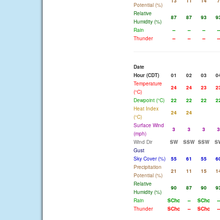
13
11
14
7
Potential (%)
Relative
87
87
93
9
Humidity (%)
Rain
--
--
--
--
Thunder
--
--
--
--
Date
Hour (CDT)
01
02
03
0
Temperature
24
24
23
2
(°C)
Dewpoint (°C)
22
22
22
2
Heat Index
24
24
(°C)
Surface Wind
3
3
3
3
(mph)
Wind Dir
SW
SSW
SSW
S
Gust
Sky Cover (%)
55
61
55
6
Precipitation
21
11
15
1
Potential (%)
Relative
90
87
90
9
Humidity (%)
Rain
SChc
--
SChc
--
Thunder
SChc
--
SChc
--