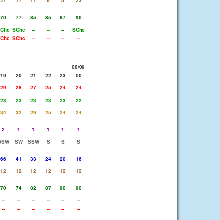
21
17
11
6
5
23
70
77
85
85
87
90
Chc
SChc
--
--
--
SChc
Chc
SChc
--
--
--
--
08/09
19
20
21
22
23
00
29
28
27
25
24
24
23
23
23
23
23
22
34
32
29
25
24
24
2
1
1
1
1
1
WSW
SW
SSW
S
S
S
66
41
33
24
20
16
12
12
12
12
12
12
70
74
82
87
90
90
--
--
--
--
--
--
--
--
--
--
--
--