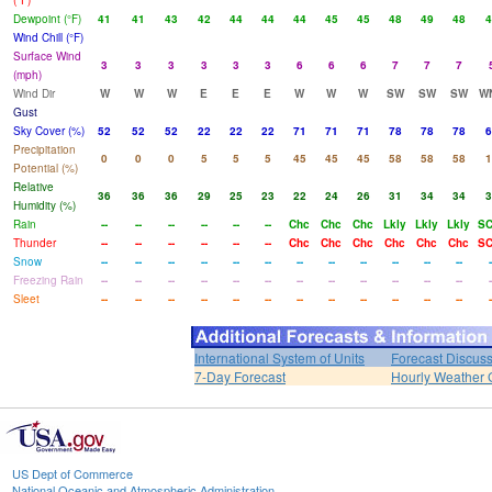
(°F)
Dewpoint (°F)
41
41
43
42
44
44
44
45
45
48
49
48
4
Wind Chill (°F)
Surface Wind
3
3
3
3
3
3
6
6
6
7
7
7
(mph)
Wind Dir
W
W
W
E
E
E
W
W
W
SW
SW
SW
W
Gust
Sky Cover (%)
52
52
52
22
22
22
71
71
71
78
78
78
6
Precipitation
0
0
0
5
5
5
45
45
45
58
58
58
1
Potential (%)
Relative
36
36
36
29
25
23
22
24
26
31
34
34
3
Humidity (%)
Rain
--
--
--
--
--
--
Chc
Chc
Chc
Lkly
Lkly
Lkly
SC
Thunder
--
--
--
--
--
--
Chc
Chc
Chc
Chc
Chc
Chc
SC
Snow
--
--
--
--
--
--
--
--
--
--
--
--
-
Freezing Rain
--
--
--
--
--
--
--
--
--
--
--
--
-
Sleet
--
--
--
--
--
--
--
--
--
--
--
--
-
International System of Units
Forecast Discus
7-Day Forecast
Hourly Weather 
US Dept of Commerce
National Oceanic and Atmospheric Administration