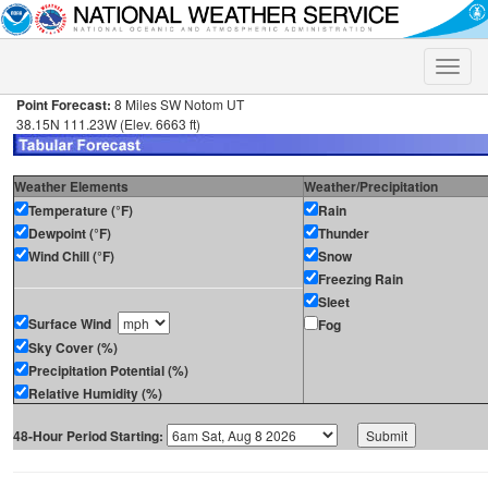
Toggle
naviga
Point Forecast:
8 Miles SW Notom UT
38.15N 111.23W (Elev. 6663 ft)
Weather Elements
Weather/Precipitation
Temperature (°F)
Rain
Dewpoint (°F)
Thunder
Wind Chill (°F)
Snow
Freezing Rain
Sleet
Surface Wind
Fog
Sky Cover (%)
Precipitation Potential (%)
Relative Humidity (%)
48-Hour Period Starting: