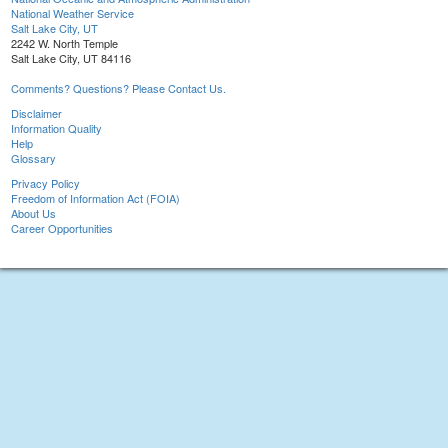
National Weather Service
Salt Lake City, UT
2242 W. North Temple
Salt Lake City, UT 84116
Comments? Questions? Please Contact Us.
Disclaimer
Information Quality
Help
Glossary
Privacy Policy
Freedom of Information Act (FOIA)
About Us
Career Opportunities