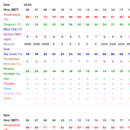
Date
08/08
Hour (MDT)
06
07
08
09
10
11
12
13
14
15
16
17
1
Temperature
69
71
72
79
84
88
89
90
90
90
91
90
8
(°F)
Dewpoint (°F)
31
32
33
33
36
36
35
36
34
34
37
36
3
Wind Chill (°F)
Surface Wind
5
5
5
6
6
6
7
7
7
8
8
8
(mph)
Wind Dir
WNW
WNW
WNW
E
E
E
E
E
E
SSW
SSW
SSW
W
Gust
Sky Cover (%)
39
39
39
24
24
24
43
43
43
68
68
68
7
Precipitation
0
0
0
1
1
1
7
7
7
6
6
6
Potential (%)
Relative
24
24
24
19
18
16
15
15
14
14
15
15
1
Humidity (%)
Rain
--
--
--
--
--
--
--
--
--
--
--
--
-
Thunder
--
--
--
--
--
--
--
--
--
--
--
--
-
Snow
--
--
--
--
--
--
--
--
--
--
--
--
-
Freezing Rain
--
--
--
--
--
--
--
--
--
--
--
--
-
Sleet
--
--
--
--
--
--
--
--
--
--
--
--
-
Date
Hour (MDT)
06
07
08
09
10
11
12
13
14
15
16
17
1
Temperature
69
69
71
77
83
86
87
86
84
82
80
79
7