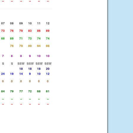
--
--
--
--
--
--
07
08
09
10
11
12
73
76
79
83
86
89
68
69
71
73
74
74
76
79
89
94
98
7
8
8
9
10
10
S
S
SSW
SSW
SSW
SSW
18
18
18
20
24
19
14
9
10
12
0
0
0
0
0
0
84
79
77
72
68
61
--
--
--
--
--
--
--
--
--
--
--
--