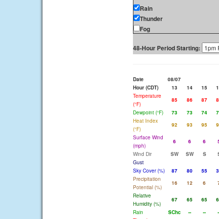
Rain
Thunder
Fog
48-Hour Period Starting:
Date
08/07
Hour (CDT)
13
14
15
1
Temperature
85
86
87
8
(°F)
Dewpoint (°F)
73
73
74
7
Heat Index
92
93
95
9
(°F)
Surface Wind
6
6
6
(mph)
Wind Dir
SW
SW
S
Gust
Sky Cover (%)
87
80
55
3
Precipitation
16
12
6
Potential (%)
Relative
67
65
65
6
Humidity (%)
Rain
SChc
--
--
-