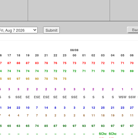
08/08
6
17
18
19
20
21
22
23
00
01
02
03
04
05
06
7
87
88
87
83
78
76
75
73
73
72
72
71
71
70
4
74
74
74
74
73
72
72
72
71
71
70
70
70
69
5
95
97
95
90
78
76
75
5
3
3
2
2
2
3
3
3
3
2
2
2
1
1
S
S
SSE
SE
ESE
ESE
SE
SE
SSE
S
S
S
S
WSW
SSW
1
34
22
10
7
14
8
3
3
2
12
25
21
23
27
7
4
4
7
7
5
2
3
2
6
11
18
19
5
11
5
65
63
65
74
85
87
90
97
93
97
93
97
97
97
-
--
--
--
--
--
--
--
--
--
--
SChc
SChc
--
--