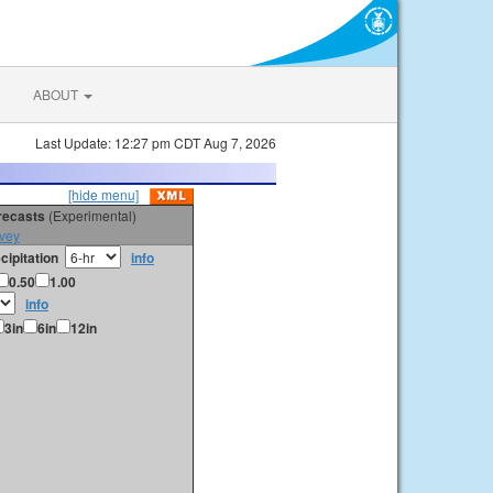
ABOUT
Last Update: 12:27 pm CDT Aug 7, 2026
[hide menu]
orecasts
(Experimental)
vey
cipitation
info
0.50
1.00
info
3in
6in
12in