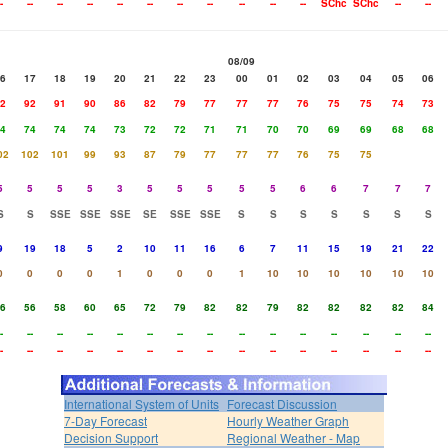
-
--
--
--
--
--
--
--
--
--
--
SChc
SChc
--
--
08/09
6
17
18
19
20
21
22
23
00
01
02
03
04
05
06
2
92
91
90
86
82
79
77
77
77
76
75
75
74
73
4
74
74
74
73
72
72
71
71
70
70
69
69
68
68
02
102
101
99
93
87
79
77
77
77
76
75
75
5
5
5
5
3
5
5
5
5
5
6
6
7
7
7
S
S
SSE
SSE
SSE
SE
SSE
SSE
S
S
S
S
S
S
S
9
19
18
5
2
10
11
16
6
7
11
15
19
21
22
0
0
0
0
1
0
0
0
1
10
10
10
10
10
10
6
56
58
60
65
72
79
82
82
79
82
82
82
82
84
-
--
--
--
--
--
--
--
--
--
--
--
--
--
--
-
--
--
--
--
--
--
--
--
--
--
--
--
--
--
International System of Units
Forecast Discussion
7-Day Forecast
Hourly Weather Graph
Decision Support
Regional Weather - Map