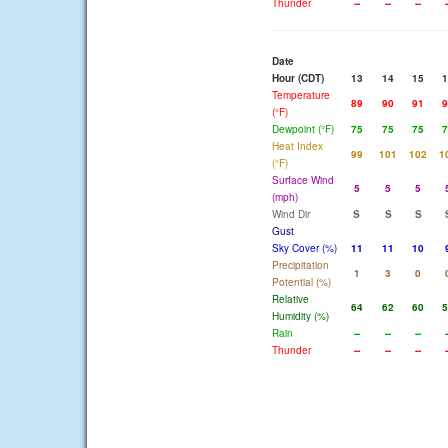
Thunder
--
--
--
-
Date
Hour (CDT)
13
14
15
1
Temperature
89
90
91
9
(°F)
Dewpoint (°F)
75
75
75
7
Heat Index
99
101
102
1
(°F)
Surface Wind
5
5
5
(mph)
Wind Dir
S
S
S
Gust
Sky Cover (%)
11
11
10
Precipitation
1
3
0
Potential (%)
Relative
64
62
60
5
Humidity (%)
Rain
--
--
--
-
Thunder
--
--
--
-