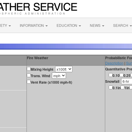
FETY
INFORMATION
EDUCATION
NEWS
SEARCH
Fire Weather
Probabilistic F
Description
|
Sur
Quantitative Pre
Mixing Height
0.10
0.25
Trans. Wind
Snowfall
Vent Rate (x1000 mph-ft)
0.1in
1in