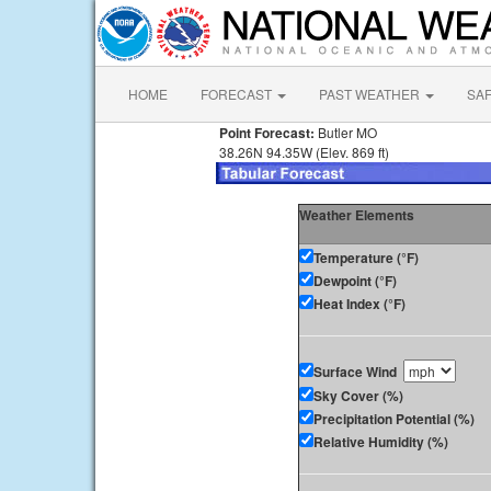
HOME
FORECAST
PAST WEATHER
SA
Point Forecast:
Butler MO
38.26N 94.35W (Elev. 869 ft)
Weather Elements
Temperature (°F)
Dewpoint (°F)
Heat Index (°F)
Surface Wind
Sky Cover (%)
Precipitation Potential (%)
Relative Humidity (%)