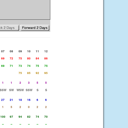
07
08
09
10
11
12
69
72
75
80
84
86
69
71
73
74
75
75
75
85
92
95
1
1
2
3
5
5
SSW
SW
WSW
SSW
S
S
27
21
18
16
6
6
1
5
2
0
2
2
100
97
94
82
74
70
--
--
--
--
--
--