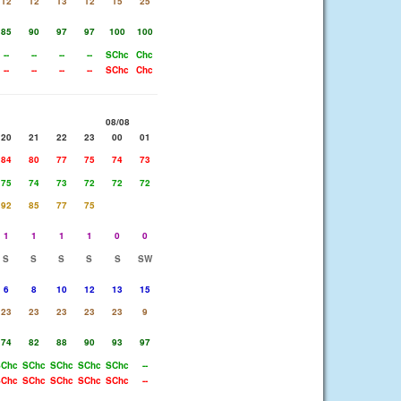
12
12
13
12
15
25
85
90
97
97
100
100
--
--
--
--
SChc
Chc
--
--
--
--
SChc
Chc
08/08
20
21
22
23
00
01
84
80
77
75
74
73
75
74
73
72
72
72
92
85
77
75
1
1
1
1
0
0
S
S
S
S
S
SW
6
8
10
12
13
15
23
23
23
23
23
9
74
82
88
90
93
97
Chc
SChc
SChc
SChc
SChc
--
Chc
SChc
SChc
SChc
SChc
--