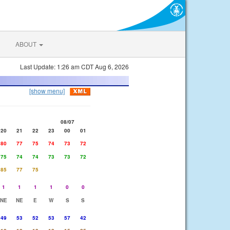
ABOUT
Last Update: 1:26 am CDT Aug 6, 2026
[show menu]
08/07
20
21
22
23
00
01
80
77
75
74
73
72
75
74
74
73
73
72
85
77
75
1
1
1
1
0
0
NE
NE
E
W
S
S
49
53
52
53
57
42