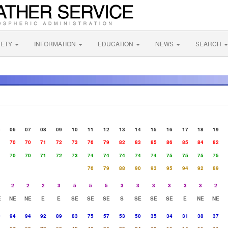
FETY
INFORMATION
EDUCATION
NEWS
SEARCH
5
06
07
08
09
10
11
12
13
14
15
16
17
18
19
1
70
70
71
72
73
76
79
82
83
85
86
85
84
82
1
70
70
71
72
73
74
74
74
74
74
75
75
75
75
76
79
88
90
93
95
94
92
89
2
2
2
3
5
5
5
3
3
3
3
3
3
2
E
NE
NE
E
E
SE
SE
SE
S
SE
SE
SE
E
NE
NE
0
94
94
92
89
83
75
57
53
50
35
34
31
38
37