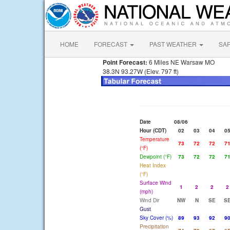
HOME
FORECAST
PAST WEATHER
SA
Point Forecast:
6 Miles NE Warsaw MO
38.3N 93.27W (Elev. 797 ft)
Date
08/06
Hour (CDT)
02
03
04
0
Temperature
73
72
72
7
(°F)
Dewpoint (°F)
73
72
72
7
Heat Index
(°F)
Surface Wind
1
2
2
2
(mph)
Wind Dir
NW
N
SE
S
Gust
Sky Cover (%)
89
93
92
9
Precipitation