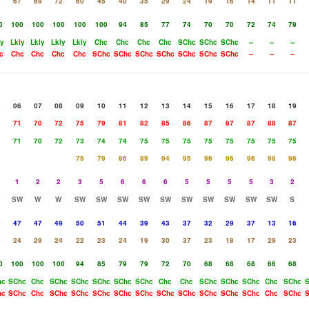
5
67
69
72
60
45
40
35
29
24
19
16
14
11
11
0
100
100
100
100
100
94
85
77
74
70
70
72
74
79
ly
Lkly
Lkly
Lkly
Lkly
Chc
Chc
Chc
Chc
SChc
SChc
SChc
--
--
--
c
Chc
Chc
Chc
Chc
SChc
SChc
SChc
SChc
SChc
SChc
SChc
--
--
--
5
06
07
08
09
10
11
12
13
14
15
16
17
18
19
1
71
70
72
75
79
81
82
85
86
87
87
87
88
87
1
71
70
72
73
74
74
75
75
75
75
75
75
75
75
75
79
86
89
94
95
96
96
96
98
96
1
2
2
3
5
6
6
6
5
5
5
5
3
2
SW
W
W
SW
SW
SW
SW
SW
SW
SW
SW
SW
SW
S
9
47
47
49
50
51
44
39
43
37
32
29
37
13
16
4
24
29
24
22
23
24
19
30
37
23
18
17
29
23
0
100
100
100
94
85
79
79
72
70
68
68
68
66
68
hc
SChc
Chc
SChc
SChc
SChc
SChc
SChc
Chc
Chc
SChc
SChc
SChc
Chc
SChc
S
hc
SChc
Chc
SChc
SChc
SChc
SChc
SChc
SChc
SChc
SChc
SChc
SChc
Chc
SChc
S