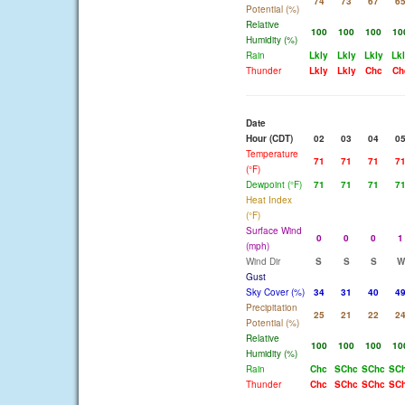
74
73
67
6
Potential (%)
Relative
100
100
100
10
Humidity (%)
Rain
Lkly
Lkly
Lkly
Lk
Thunder
Lkly
Lkly
Chc
Ch
Date
Hour (CDT)
02
03
04
0
Temperature
71
71
71
7
(°F)
Dewpoint (°F)
71
71
71
7
Heat Index
(°F)
Surface Wind
0
0
0
1
(mph)
Wind Dir
S
S
S
W
Gust
Sky Cover (%)
34
31
40
4
Precipitation
25
21
22
2
Potential (%)
Relative
100
100
100
10
Humidity (%)
Rain
Chc
SChc
SChc
SC
Thunder
Chc
SChc
SChc
SC