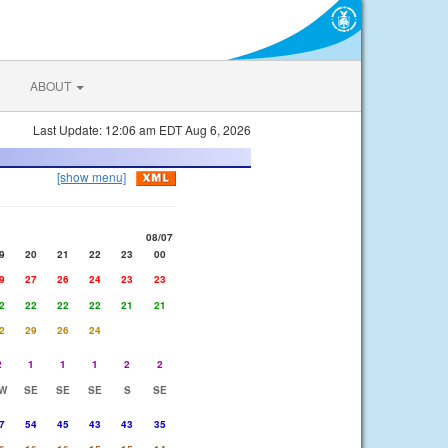
ABOUT
Last Update: 12:06 am EDT Aug 6, 2026
[show menu]
08/07
9
20
21
22
23
00
9
27
26
24
23
23
2
22
22
22
21
21
2
29
26
24
2
1
1
1
2
2
W
SE
SE
SE
S
SE
7
54
45
43
43
35