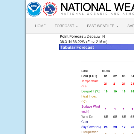
HOME
FORECAST
PAST WEATHER
SA
Point Forecast:
Depauw IN
38.31N 86.22W (Elev. 216 m)
Date
08/06
Hour (EDT)
01
02
03
0
Temperature
21
21
21
2
(°C)
Dewpoint (°C)
19
19
19
1
Heat Index
(°C)
Surface Wind
1
1
1
1
(mph)
Wind Dir
SE
SE
SE
S
Gust
Sky Cover (%)
25
29
17
2
Precipitation