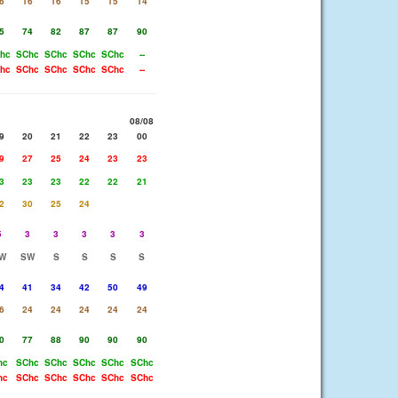
6
16
16
15
15
14
5
74
82
87
87
90
hc
SChc
SChc
SChc
SChc
--
hc
SChc
SChc
SChc
SChc
--
08/08
9
20
21
22
23
00
9
27
25
24
23
23
3
23
23
22
22
21
2
30
25
24
5
3
3
3
3
3
W
SW
S
S
S
S
4
41
34
42
50
49
6
24
24
24
24
24
0
77
88
90
90
90
hc
SChc
SChc
SChc
SChc
SChc
hc
SChc
SChc
SChc
SChc
SChc