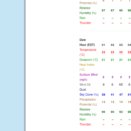
0
1
1
1
Potential (%)
Relative
87
87
90
9
Humidity (%)
Rain
--
--
--
--
Thunder
--
--
--
--
Date
Hour (EDT)
01
02
03
0
Temperature
23
23
22
2
(°C)
Dewpoint (°C)
21
21
21
2
Heat Index
(°C)
Surface Wind
2
2
2
2
(mph)
Wind Dir
S
S
SE
S
Gust
Sky Cover (%)
38
41
47
5
Precipitation
14
13
14
1
Potential (%)
Relative
90
90
93
9
Humidity (%)
Rain
--
--
--
--
Thunder
--
--
--
--