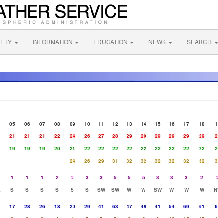
FETY
INFORMATION
EDUCATION
NEWS
SEARCH
4
05
06
07
08
09
10
11
12
13
14
15
16
17
18
1
1
21
21
21
22
24
26
27
28
29
29
29
29
29
29
2
9
19
19
19
20
21
22
22
22
22
22
22
22
22
22
2
24
26
29
31
32
32
32
32
32
32
3
1
1
1
2
2
3
3
5
5
5
3
3
3
2
E
S
S
S
S
S
S
SW
SW
W
W
SW
W
W
W
N
8
17
28
26
18
20
29
41
63
47
49
41
54
69
61
6