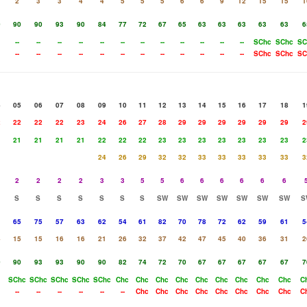
2
3
3
4
4
5
5
5
6
6
9
12
15
15
1
0
90
90
93
90
84
77
72
67
65
63
63
63
63
63
6
--
--
--
--
--
--
--
--
--
--
--
--
SChc
SChc
SC
--
--
--
--
--
--
--
--
--
--
--
--
SChc
SChc
SC
4
05
06
07
08
09
10
11
12
13
14
15
16
17
18
1
2
22
22
22
23
24
26
27
28
29
29
29
29
29
29
2
1
21
21
21
21
22
22
22
23
23
23
23
23
23
23
2
24
26
29
32
32
33
33
33
33
33
3
2
2
2
2
3
3
5
5
6
6
6
6
6
6
S
S
S
S
S
S
S
SW
SW
SW
SW
SW
SW
SW
S
1
65
75
57
63
62
54
61
82
70
78
72
62
59
61
5
4
15
15
16
16
21
26
32
37
42
47
45
40
36
31
2
0
90
93
93
90
90
82
74
72
70
67
67
67
67
67
7
SChc
SChc
SChc
SChc
SChc
Chc
Chc
Chc
Chc
Chc
Chc
Chc
Chc
Chc
C
--
--
--
--
--
--
Chc
Chc
Chc
Chc
Chc
Chc
Chc
Chc
C