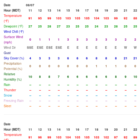
Date
08/07
Hour (MDT)
11
12
13
14
15
16
17
18
19
20
21
22
Temperature
91
95
99
103
103
105
105
104
103
99
92
88
(°F)
Dewpoint (°F)
27
25
28
27
23
25
25
24
23
28
25
25
Wind Chill (°F)
Surface Wind
0
1
1
1
3
3
3
3
3
3
2
2
(mph)
Wind Dir
SSE
ESE
ESE
ESE
E
E
E
E
E
E
W
W
Gust
Sky Cover (%)
4
3
3
3
6
6
6
8
8
8
21
21
Precipitation
0
0
0
0
0
0
0
1
1
1
0
0
Potential (%)
Relative
10
8
8
7
6
6
6
6
6
8
9
10
Humidity (%)
Rain
--
--
--
--
--
--
--
--
--
--
--
--
Thunder
--
--
--
--
--
--
--
--
--
--
--
--
Snow
--
--
--
--
--
--
--
--
--
--
--
--
Freezing Rain
--
--
--
--
--
--
--
--
--
--
--
--
Sleet
--
--
--
--
--
--
--
--
--
--
--
--
Date
Hour (MDT)
11
12
13
14
15
16
17
18
19
20
21
22
Temperature
91
96
99
103
104
105
105
103
102
97
92
89