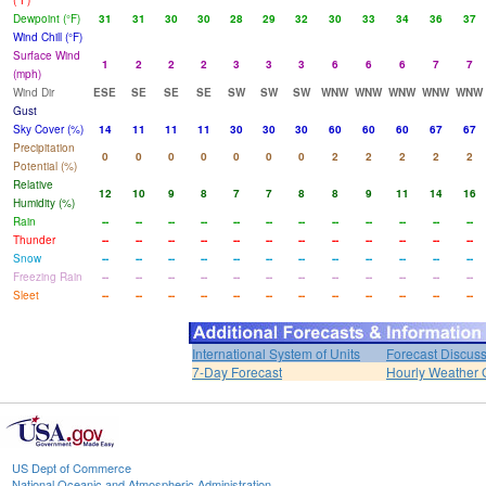
(°F)
Dewpoint (°F)
31
31
30
30
28
29
32
30
33
34
36
37
Wind Chill (°F)
Surface Wind
1
2
2
2
3
3
3
6
6
6
7
7
(mph)
Wind Dir
ESE
SE
SE
SE
SW
SW
SW
WNW
WNW
WNW
WNW
WNW
Gust
Sky Cover (%)
14
11
11
11
30
30
30
60
60
60
67
67
Precipitation
0
0
0
0
0
0
0
2
2
2
2
2
Potential (%)
Relative
12
10
9
8
7
7
8
8
9
11
14
16
Humidity (%)
Rain
--
--
--
--
--
--
--
--
--
--
--
--
Thunder
--
--
--
--
--
--
--
--
--
--
--
--
Snow
--
--
--
--
--
--
--
--
--
--
--
--
Freezing Rain
--
--
--
--
--
--
--
--
--
--
--
--
Sleet
--
--
--
--
--
--
--
--
--
--
--
--
International System of Units
Forecast Discus
7-Day Forecast
Hourly Weather 
US Dept of Commerce
National Oceanic and Atmospheric Administration