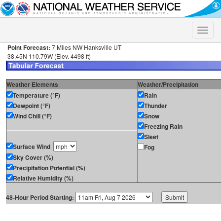
Toggle
naviga
Point Forecast:
7 Miles NW Hanksville UT
38.45N 110.79W (Elev. 4498 ft)
Weather Elements
Weather/Precipitation
Temperature (°F)
Rain
Dewpoint (°F)
Thunder
Wind Chill (°F)
Snow
Freezing Rain
Sleet
Surface Wind
Fog
Sky Cover (%)
Precipitation Potential (%)
Relative Humidity (%)
48-Hour Period Starting: