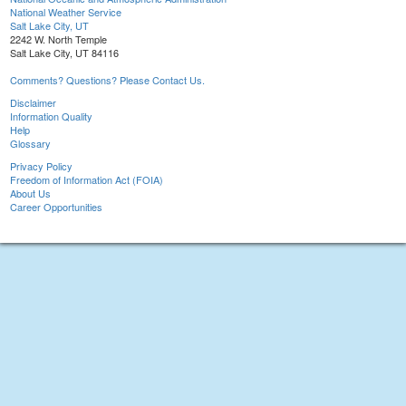
National Weather Service
Salt Lake City, UT
2242 W. North Temple
Salt Lake City, UT 84116
Comments? Questions? Please Contact Us.
Disclaimer
Information Quality
Help
Glossary
Privacy Policy
Freedom of Information Act (FOIA)
About Us
Career Opportunities