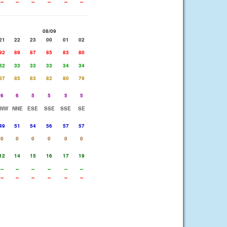
--
--
--
--
--
--
08/09
21
22
23
00
01
02
92
89
87
85
83
80
32
33
33
33
34
34
87
85
83
82
80
79
6
6
5
5
5
5
NNW
NNE
ESE
SSE
SSE
SE
49
51
54
56
57
57
0
0
0
0
0
0
12
14
15
16
17
19
--
--
--
--
--
--
--
--
--
--
--
--