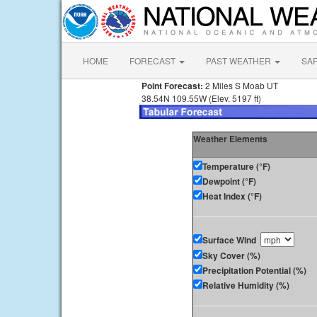
HOME
FORECAST
PAST WEATHER
SA
Point Forecast:
2 Miles S Moab UT
38.54N 109.55W (Elev. 5197 ft)
Weather Elements
Temperature (°F)
Dewpoint (°F)
Heat Index (°F)
Surface Wind
Sky Cover (%)
Precipitation Potential (%)
Relative Humidity (%)