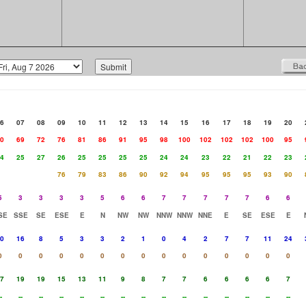
6
07
08
09
10
11
12
13
14
15
16
17
18
19
20
0
69
72
76
81
86
91
95
98
100
102
102
102
100
95
4
25
27
26
25
25
25
25
24
24
23
22
21
22
23
76
79
83
86
90
92
94
95
95
95
93
90
5
3
3
3
3
5
6
6
7
7
7
7
7
6
6
SE
SSE
SE
ESE
E
N
NW
NW
NNW
NNW
NNE
E
SE
ESE
E
0
16
8
5
3
3
2
1
0
4
2
7
7
11
24
0
0
0
0
0
0
0
0
0
0
0
0
0
0
0
7
19
19
15
13
11
9
8
7
7
6
6
6
6
7
-
--
--
--
--
--
--
--
--
--
--
--
--
--
--