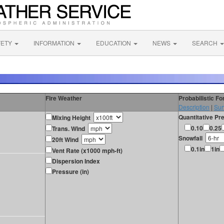
FETY
INFORMATION
EDUCATION
NEWS
SEARCH
Fire Weather
Probabilistic F
Description
|
Sur
Quantitative Pre
Mixing Height
0.10
0.25
Trans. Wind
Snowfall
20ft Wind
0.1in
1in
Vent Rate (x1000 mph-ft)
Dispersion Index
Pressure (in)