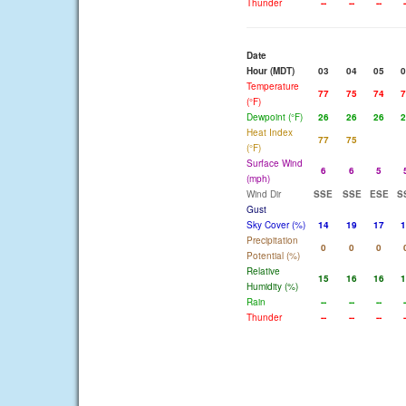
Thunder
--
--
--
-
Date
Hour (MDT)
03
04
05
0
Temperature
77
75
74
7
(°F)
Dewpoint (°F)
26
26
26
2
Heat Index
77
75
(°F)
Surface Wind
6
6
5
(mph)
Wind Dir
SSE
SSE
ESE
S
Gust
Sky Cover (%)
14
19
17
1
Precipitation
0
0
0
Potential (%)
Relative
15
16
16
1
Humidity (%)
Rain
--
--
--
-
Thunder
--
--
--
-