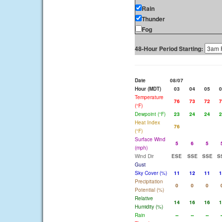
Rain
Thunder
Fog
48-Hour Period Starting:
Date
08/07
Hour (MDT)
03
04
05
0
Temperature
76
73
72
7
(°F)
Dewpoint (°F)
23
24
24
2
Heat Index
76
(°F)
Surface Wind
5
6
5
(mph)
Wind Dir
ESE
SSE
SSE
S
Gust
Sky Cover (%)
11
12
11
1
Precipitation
0
0
0
Potential (%)
Relative
14
16
16
1
Humidity (%)
Rain
--
--
--
-