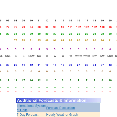
-
--
--
--
--
--
--
--
--
--
--
--
--
--
--
6
07
08
09
10
11
12
13
14
15
16
17
18
19
20
3
72
75
79
84
88
93
96
99
101
102
102
102
100
96
6
28
31
30
30
30
30
30
29
28
28
28
26
28
30
75
78
81
85
88
91
94
95
96
96
96
94
91
5
5
5
5
3
5
5
5
5
5
6
6
6
6
6
SE
SSE
S
S
SSW
SW
W
W
W
W
WNW
WNW
NW
NW
NNW
8
33
20
11
12
11
10
16
18
30
27
32
34
37
43
0
0
0
0
0
0
0
0
0
0
0
0
0
0
0
8
19
19
17
14
12
11
10
8
8
7
7
7
8
10
-
--
--
--
--
--
--
--
--
--
--
--
--
--
--
-
--
--
--
--
--
--
--
--
--
--
--
--
--
--
International System
Forecast Discussion
of Units
7-Day Forecast
Hourly Weather Graph