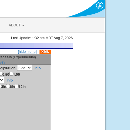
ABOUT
Last Update: 1:32 am MDT Aug 7, 2026
[hide menu]
orecasts
(Experimental)
vey
cipitation
info
0.50
1.00
info
3in
6in
12in