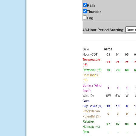
Rain
Thunder
Fog
48-Hour Period Starting:
Date
08/08
Hour (CDT)
03
04
05
0
Temperature
71
71
71
7
(°F)
Dewpoint (°F)
70
70
69
6
Heat Index
(°F)
Surface Wind
1
1
1
(mph)
Wind Dir
SW
SW
W
Gust
Sky Cover (%)
13
10
9
1
Precipitation
0
0
0
Potential (%)
Relative
97
97
93
9
Humidity (%)
Rain
--
--
--
-