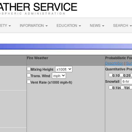
FETY
INFORMATION
EDUCATION
NEWS
SEARCH
Fire Weather
Probabilistic F
Description
|
Sur
Quantitative Pre
Mixing Height
0.10
0.25
Trans. Wind
Snowfall
Vent Rate (x1000 mph-ft)
0.1in
1in