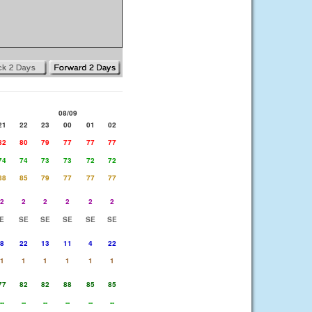
08/09
21
22
23
00
01
02
82
80
79
77
77
77
74
74
73
73
72
72
88
85
79
77
77
77
2
2
2
2
2
2
E
SE
SE
SE
SE
SE
8
22
13
11
4
22
1
1
1
1
1
1
77
82
82
88
85
85
--
--
--
--
--
--