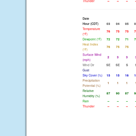
Thunder
--
--
--
-
Date
Hour (CDT)
03
04
05
0
Temperature
76
75
75
7
(°F)
Dewpoint (°F)
72
72
71
7
Heat Index
76
75
75
(°F)
Surface Wind
2
3
3
(mph)
Wind Dir
SE
SE
S
Gust
Sky Cover (%)
15
15
16
1
Precipitation
1
1
1
Potential (%)
Relative
87
90
87
9
Humidity (%)
Rain
--
--
--
-
Thunder
--
--
--
-