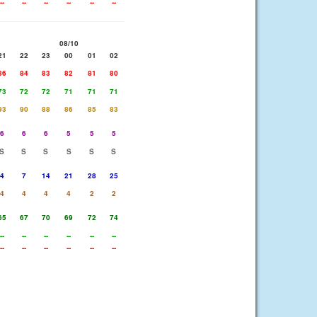
--
--
--
--
--
--
08/10
21
22
23
00
01
02
86
84
83
82
81
80
73
72
72
71
71
71
93
90
88
86
85
83
6
6
6
5
5
5
S
S
S
S
S
S
4
7
14
21
28
25
4
4
4
4
2
2
65
67
70
69
72
74
--
--
--
--
--
--
--
--
--
--
--
--