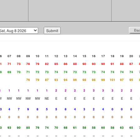
6
07
08
09
10
11
12
13
14
15
16
17
18
19
20
1
71
73
76
79
82
85
86
88
90
90
90
91
88
87
9
69
70
71
72
73
74
74
73
73
73
74
74
74
74
76
79
87
93
94
96
98
98
99
101
97
95
1
1
1
1
1
1
2
2
2
2
3
3
3
2
2
W
NW
NW
NW
NW
NE
E
E
E
E
E
E
E
E
E
3
4
7
9
8
5
5
8
4
3
2
4
0
0
0
3
0
0
0
0
0
0
0
0
0
0
0
0
0
0
3
93
90
85
79
74
70
68
61
58
58
60
58
63
65
-
--
--
--
--
--
--
--
--
--
--
--
--
--
--