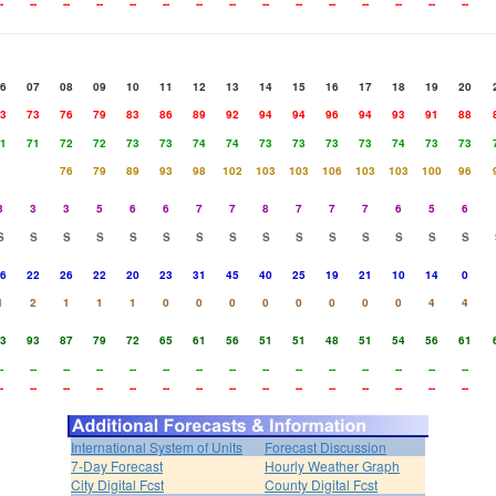
-
--
--
--
--
--
--
--
--
--
--
--
--
--
--
6
07
08
09
10
11
12
13
14
15
16
17
18
19
20
3
73
76
79
83
86
89
92
94
94
96
94
93
91
88
1
71
72
72
73
73
74
74
73
73
73
73
74
73
73
76
79
89
93
98
102
103
103
106
103
103
100
96
3
3
3
5
6
6
7
7
8
7
7
7
6
5
6
S
S
S
S
S
S
S
S
S
S
S
S
S
S
S
6
22
26
22
20
23
31
45
40
25
19
21
10
14
0
1
2
1
1
1
0
0
0
0
0
0
0
0
4
4
3
93
87
79
72
65
61
56
51
51
48
51
54
56
61
-
--
--
--
--
--
--
--
--
--
--
--
--
--
--
-
--
--
--
--
--
--
--
--
--
--
--
--
--
--
International System of Units
Forecast Discussion
7-Day Forecast
Hourly Weather Graph
City Digital Fcst
County Digital Fcst