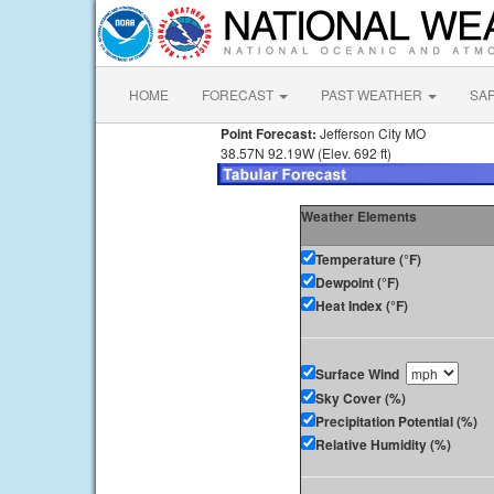
HOME
FORECAST
PAST WEATHER
SA
Point Forecast:
Jefferson City MO
38.57N 92.19W (Elev. 692 ft)
Weather Elements
Temperature (°F)
Dewpoint (°F)
Heat Index (°F)
Surface Wind
Sky Cover (%)
Precipitation Potential (%)
Relative Humidity (%)