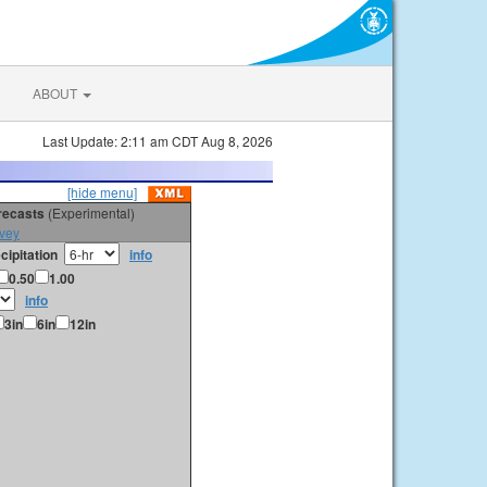
ABOUT
Last Update: 2:11 am CDT Aug 8, 2026
[hide menu]
orecasts
(Experimental)
vey
cipitation
info
0.50
1.00
info
3in
6in
12in