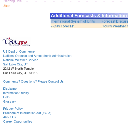
Freezing Rain
--
--
--
--
--
--
--
--
--
--
--
--
Sleet
--
--
--
--
--
--
--
--
--
--
--
--
International System of Units
Forecast Discus
7-Day Forecast
Hourly Weather 
US Dept of Commerce
National Oceanic and Atmospheric Administration
National Weather Service
Salt Lake City, UT
2242 W. North Temple
Salt Lake City, UT 84116
Comments? Questions? Please Contact Us.
Disclaimer
Information Quality
Help
Glossary
Privacy Policy
Freedom of Information Act (FOIA)
About Us
Career Opportunities