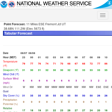
Toggle
naviga
Point Forecast:
11 Miles ESE Fremont Jct UT
38.68N 111.2W (Elev. 5673 ft)
Date
08/07
08/08
Hour (MDT)
23
00
01
02
03
04
05
06
07
08
09
10
Temperature
79
77
76
74
71
70
68
67
68
72
77
86
(°F)
Dewpoint (°F)
31
30
31
32
30
30
32
32
33
33
33
35
Wind Chill (°F)
Surface Wind
6
6
6
6
6
6
6
3
3
3
2
2
(mph)
Wind Dir
W
NW
NW
NW
NNW
NNW
NNW
NW
NW
NW
ESE
ESE
Gust
Sky Cover (%)
31
35
35
35
55
55
55
50
50
50
26
26
Precipitation
0
0
0
0
0
0
0
0
0
0
1
1
Potential (%)
Relative
17
18
19
21
22
23
26
27
27
24
20
16