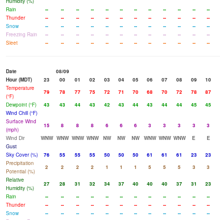
Humidity (%)
Rain
--
--
--
--
--
--
--
--
--
--
--
--
Thunder
--
--
--
--
--
--
--
--
--
--
--
--
Snow
--
--
--
--
--
--
--
--
--
--
--
--
Freezing Rain
--
--
--
--
--
--
--
--
--
--
--
--
Sleet
--
--
--
--
--
--
--
--
--
--
--
--
Date
08/09
Hour (MDT)
23
00
01
02
03
04
05
06
07
08
09
10
Temperature
79
78
77
75
72
71
70
68
70
72
78
87
(°F)
Dewpoint (°F)
43
43
44
43
42
43
44
43
44
44
45
45
Wind Chill (°F)
Surface Wind
15
8
8
8
6
6
6
3
3
3
3
3
(mph)
Wind Dir
WNW
WNW
WNW
WNW
NW
NW
NW
WNW
WNW
WNW
E
E
Gust
Sky Cover (%)
76
55
55
55
50
50
50
61
61
61
23
23
Precipitation
2
2
2
2
1
1
1
5
5
5
3
3
Potential (%)
Relative
27
28
31
32
34
37
40
40
40
37
31
23
Humidity (%)
Rain
--
--
--
--
--
--
--
--
--
--
--
--
Thunder
--
--
--
--
--
--
--
--
--
--
--
--
Snow
--
--
--
--
--
--
--
--
--
--
--
--