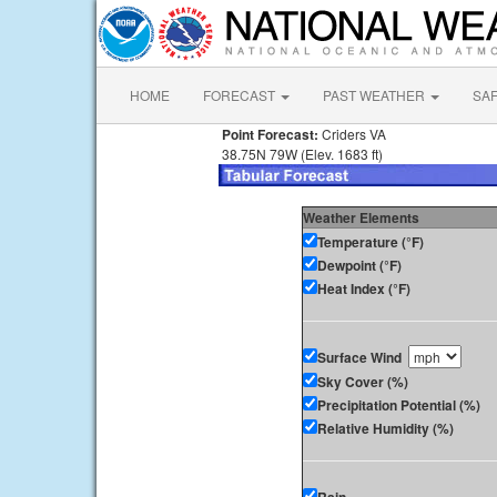
HOME
FORECAST
PAST WEATHER
SA
Point Forecast:
Criders VA
38.75N 79W (Elev. 1683 ft)
Weather Elements
Temperature (°F)
Dewpoint (°F)
Heat Index (°F)
Surface Wind
Sky Cover (%)
Precipitation Potential (%)
Relative Humidity (%)