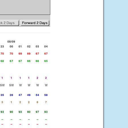
08/09
23
00
01
02
03
04
70
70
69
69
67
67
68
67
67
66
66
65
1
1
1
1
2
2
SW
SW
W
W
W
W
35
28
47
49
54
58
3
1
2
2
8
7
93
90
93
90
97
93
--
--
--
--
--
--
--
--
--
--
--
--