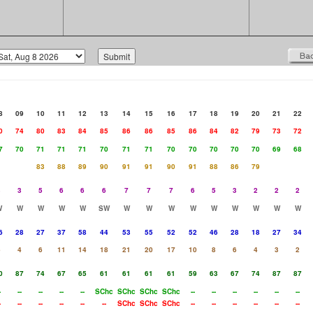
8
09
10
11
12
13
14
15
16
17
18
19
20
21
22
0
74
80
83
84
85
86
86
85
86
84
82
79
73
72
7
70
71
71
71
70
71
71
70
70
70
70
70
69
68
83
88
89
90
91
91
90
91
88
86
79
3
3
5
6
6
6
7
7
7
6
5
3
2
2
2
W
W
W
W
W
SW
W
W
W
W
W
W
W
W
W
6
28
27
37
58
44
53
55
52
52
46
28
18
27
34
6
4
6
11
14
18
21
20
17
10
8
6
4
3
2
0
87
74
67
65
61
61
61
61
59
63
67
74
87
87
-
--
--
--
--
SChc
SChc
SChc
SChc
--
--
--
--
--
--
-
--
--
--
--
--
SChc
SChc
SChc
--
--
--
--
--
--