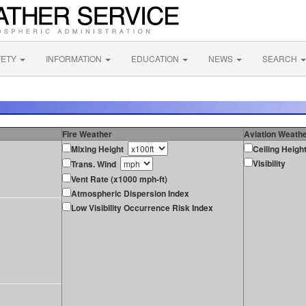
FETY
INFORMATION
EDUCATION
NEWS
SEARCH
Fire Weather
Aviation Weath
Mixing Height
Ceiling Heigh
Visibility
Trans. Wind
Vent Rate (x1000 mph-ft)
Atmospheric Dispersion Index
Low Visibility Occurrence Risk Index