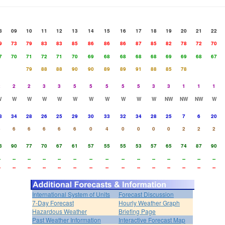
8
09
10
11
12
13
14
15
16
17
18
19
20
21
22
9
73
79
83
83
85
86
86
86
87
85
82
78
72
70
7
70
71
72
71
70
69
68
68
68
68
69
69
68
67
79
88
88
90
90
89
89
91
88
85
78
2
2
2
3
3
5
5
5
5
5
3
3
1
1
1
W
W
W
W
W
W
W
W
W
W
W
NW
NW
NW
W
8
34
28
26
25
29
30
33
32
34
28
25
7
6
20
6
6
6
6
6
6
0
4
0
0
0
0
2
2
2
3
90
77
70
67
61
57
55
55
53
57
65
74
87
90
-
--
--
--
--
--
--
--
--
--
--
--
--
--
--
-
--
--
--
--
--
--
--
--
--
--
--
--
--
--
International System of Units
Forecast Discussion
7-Day Forecast
Hourly Weather Graph
Hazardous Weather
Briefing Page
Past Weather Information
Interactive Forecast Map