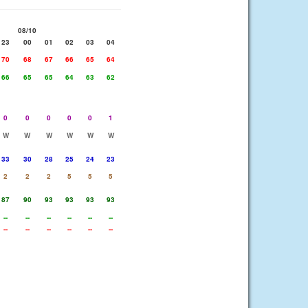
08/10
23
00
01
02
03
04
70
68
67
66
65
64
66
65
65
64
63
62
0
0
0
0
0
1
W
W
W
W
W
W
33
30
28
25
24
23
2
2
2
5
5
5
87
90
93
93
93
93
--
--
--
--
--
--
--
--
--
--
--
--