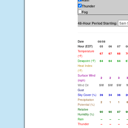
Rain
Thunder
Fog
48-Hour Period Starting:
Date
08/08
Hour (EDT)
05
06
07
0
Temperature
67
67
68
7
(°F)
Dewpoint (°F)
64
64
64
6
Heat Index
(°F)
Surface Wind
2
2
3
(mph)
Wind Dir
SW
SW
SW
Gust
Sky Cover (%)
39
34
36
2
Precipitation
2
1
1
Potential (%)
Relative
90
90
87
9
Humidity (%)
Rain
--
--
--
-
Thunder
--
--
--
-