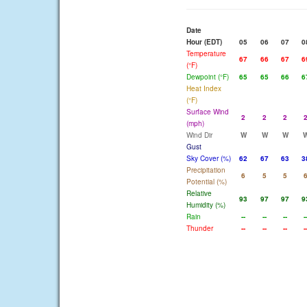
Date
Hour (EDT)
05
06
07
0
Temperature
67
66
67
6
(°F)
Dewpoint (°F)
65
65
66
6
Heat Index
(°F)
Surface Wind
2
2
2
(mph)
Wind Dir
W
W
W
Gust
Sky Cover (%)
62
67
63
3
Precipitation
6
5
5
Potential (%)
Relative
93
97
97
9
Humidity (%)
Rain
--
--
--
-
Thunder
--
--
--
-