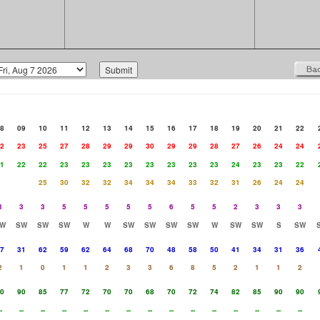
8
09
10
11
12
13
14
15
16
17
18
19
20
21
22
2
23
25
27
28
29
29
30
29
29
28
27
26
24
24
1
22
22
23
23
23
23
23
23
23
23
24
23
23
22
25
30
32
32
34
34
34
33
32
31
26
24
24
3
3
3
5
5
5
5
5
6
5
5
2
3
3
3
W
SW
SW
SW
W
W
SW
SW
SW
SW
W
SW
SW
S
SW
7
31
62
59
62
64
68
70
48
58
50
41
34
31
36
2
1
0
1
1
2
3
3
6
8
5
2
1
1
2
0
90
85
77
72
70
70
68
70
72
74
82
85
90
90
-
--
--
--
--
--
--
--
--
--
--
--
--
--
--