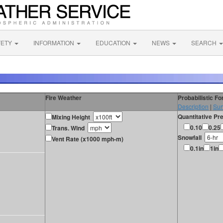
FETY
INFORMATION
EDUCATION
NEWS
SEARCH
Fire Weather
Probabilistic F
Description
|
Sur
Quantitative Pre
Mixing Height
0.10
0.25
Trans. Wind
Snowfall
Vent Rate (x1000 mph-m)
0.1in
1in