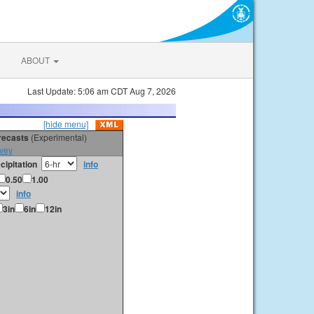
ABOUT
Last Update: 5:06 am CDT Aug 7, 2026
[hide menu]
orecasts
(Experimental)
vey
cipitation
info
0.50
1.00
info
3in
6in
12in