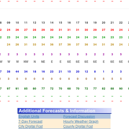
-
--
--
--
--
--
--
--
--
--
--
--
--
--
--
8
09
10
11
12
13
14
15
16
17
18
19
20
21
22
2
24
26
27
28
29
30
31
31
31
30
29
27
26
24
2
23
24
24
24
24
24
24
24
24
24
24
24
23
23
24
26
31
33
34
36
37
36
37
36
34
31
26
24
2
2
3
3
3
3
3
3
3
3
3
2
2
3
5
W
W
W
NW
N
NE
E
E
SE
SE
SE
SE
E
SE
SE
7
38
44
34
18
16
23
21
15
20
12
8
1
2
3
2
3
0
0
0
0
0
0
0
0
0
5
5
5
5
7
97
91
85
80
77
72
70
68
70
72
77
82
88
90
-
--
--
--
--
--
--
--
--
--
--
--
--
--
--
-
--
--
--
--
--
--
--
--
--
--
--
--
--
--
English Units
Forecast Discussion
7-Day Forecast
Hourly Weather Graph
City Digital Fcst
County Digital Fcst