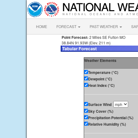
HOME
FORECAST
PAST WEATHER
SA
Point Forecast:
2 Miles SE Fulton MO
38.84N 91.93W (Elev. 211 m)
Weather Elements
Temperature (°C)
Dewpoint (°C)
Heat Index (°C)
Surface Wind
Sky Cover (%)
Precipitation Potential (%)
Relative Humidity (%)