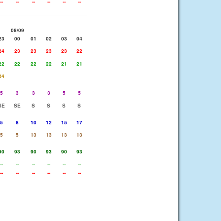
--
--
--
--
--
--
08/09
23
00
01
02
03
04
24
23
23
23
23
22
22
22
22
22
21
21
24
5
3
3
3
5
5
SE
SE
S
S
S
S
5
8
10
12
15
17
5
5
13
13
13
13
90
93
90
93
90
93
--
--
--
--
--
--
--
--
--
--
--
--