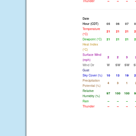
Thunder
--
--
--
-
Date
Hour (CDT)
05
06
07
0
Temperature
21
21
21
2
(°C)
Dewpoint (°C)
21
21
21
2
Heat Index
(°C)
Surface Wind
2
2
3
(mph)
Wind Dir
W
SW
SW
S
Gust
Sky Cover (%)
10
13
19
2
Precipitation
4
3
1
Potential (%)
Relative
97
100
100
9
Humidity (%)
Rain
--
--
--
-
Thunder
--
--
--
-