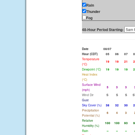
Rain
Thunder
Fog
48-Hour Period Starting:
Date
08/07
Hour (CDT)
05
06
07
0
Temperature
19
19
21
2
(°C)
Dewpoint (°C)
19
19
19
2
Heat Index
(°C)
Surface Wind
5
3
3
(mph)
Wind Dir
S
S
S
S
Gust
Sky Cover (%)
38
32
30
2
Precipitation
6
4
3
Potential (%)
Relative
100
100
93
9
Humidity (%)
Rain
--
--
--
-