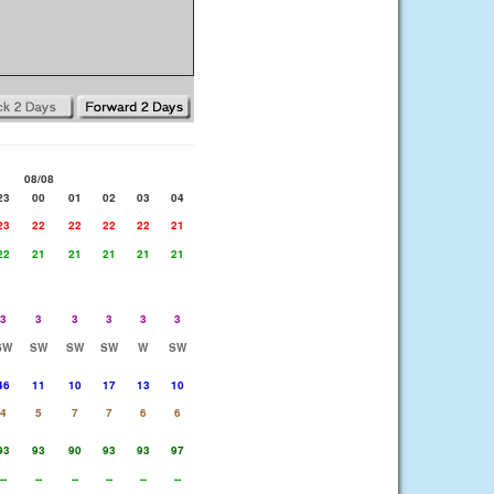
08/08
23
00
01
02
03
04
23
22
22
22
22
21
22
21
21
21
21
21
3
3
3
3
3
3
SW
SW
SW
SW
W
SW
46
11
10
17
13
10
4
5
7
7
6
6
93
93
90
93
93
97
--
--
--
--
--
--