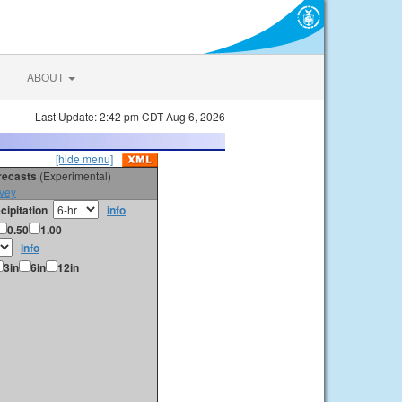
ABOUT
Last Update: 2:42 pm CDT Aug 6, 2026
[hide menu]
orecasts
(Experimental)
vey
cipitation
info
0.50
1.00
info
3in
6in
12in