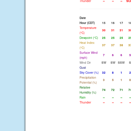
Thunder
--
--
--
SC
Date
Hour (CDT)
15
16
17
1
Temperature
30
31
31
3
(°C)
Dewpoint (°C)
25
25
25
2
Heat Index
37
37
38
3
(°C)
Surface Wind
7
6
6
5
(mph)
Wind Dir
SW
SW
SSW
S
Gust
Sky Cover (%)
32
8
1
2
Precipitation
3
5
1
0
Potential (%)
Relative
74
72
71
7
Humidity (%)
Rain
--
--
--
--
Thunder
--
--
--
--