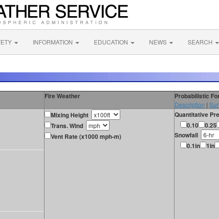
FETY
INFORMATION
EDUCATION
NEWS
SEARCH
Fire Weather
Probabilistic F
Description
|
Sur
Quantitative Pre
Mixing Height
0.10
0.25
Trans. Wind
Snowfall
Vent Rate (x1000 mph-m)
0.1in
1in