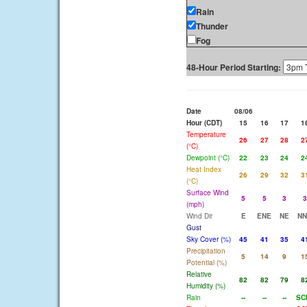
Rain
Thunder
Fog
48-Hour Period Starting:
Date
08/06
Hour (CDT)
15
16
17
1
Temperature
26
27
28
2
(°C)
Dewpoint (°C)
22
23
24
2
Heat Index
26
29
32
3
(°C)
Surface Wind
5
5
3
3
(mph)
Wind Dir
E
ENE
NE
NN
Gust
Sky Cover (%)
45
41
35
4
Precipitation
5
14
9
1
Potential (%)
Relative
82
82
79
8
Humidity (%)
Rain
--
--
--
SC