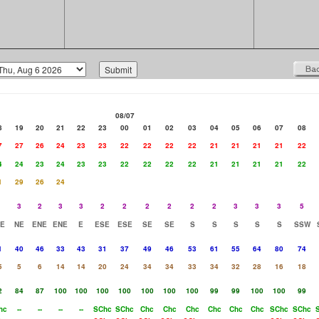
08/07
8
19
20
21
22
23
00
01
02
03
04
05
06
07
08
7
27
26
24
23
23
22
22
22
22
21
21
21
21
22
4
24
23
24
23
23
22
22
22
22
21
21
21
21
22
1
29
26
24
3
2
3
3
2
2
2
2
2
2
3
3
3
5
E
NE
ENE
ENE
E
ESE
ESE
SE
SE
S
S
S
S
S
SSW
1
40
46
33
43
31
37
49
46
53
61
55
64
80
74
5
5
6
14
14
20
24
34
34
33
34
32
28
16
18
2
84
87
100
100
100
100
100
100
100
99
99
100
100
99
hc
--
--
--
--
SChc
SChc
Chc
Chc
Chc
Chc
Chc
Chc
SChc
SChc