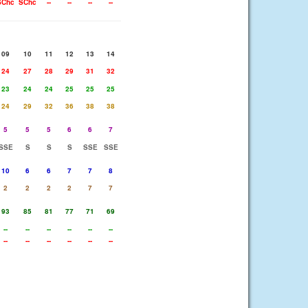
SChc
SChc
--
--
--
--
09
10
11
12
13
14
24
27
28
29
31
32
23
24
24
25
25
25
24
29
32
36
38
38
5
5
5
6
6
7
SSE
S
S
S
SSE
SSE
10
6
6
7
7
8
2
2
2
2
7
7
93
85
81
77
71
69
--
--
--
--
--
--
--
--
--
--
--
--