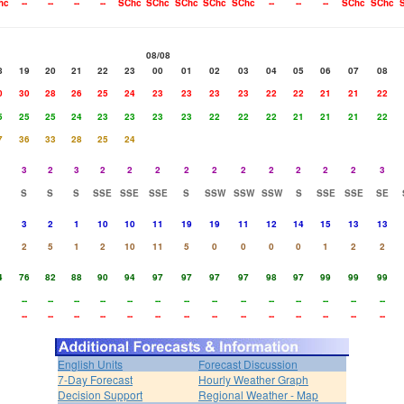
hc
--
--
--
--
SChc
SChc
SChc
SChc
SChc
--
--
--
SChc
SChc
08/08
8
19
20
21
22
23
00
01
02
03
04
05
06
07
08
0
30
28
26
25
24
23
23
23
23
22
22
21
21
22
5
25
25
24
23
23
23
23
22
22
22
21
21
21
22
7
36
33
28
25
24
3
2
3
2
2
2
2
2
2
2
2
2
2
3
S
S
S
SSE
SSE
SSE
S
SSW
SSW
SSW
S
SSE
SSE
SE
3
2
1
10
10
11
19
19
11
12
14
15
13
13
2
5
1
2
10
11
5
0
0
0
0
1
2
2
4
76
82
88
90
94
97
97
97
97
98
97
99
99
99
--
--
--
--
--
--
--
--
--
--
--
--
--
--
--
--
--
--
--
--
--
--
--
--
--
--
--
--
English Units
Forecast Discussion
7-Day Forecast
Hourly Weather Graph
Decision Support
Regional Weather - Map