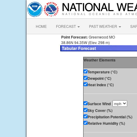
HOME
FORECAST
PAST WEATHER
SA
Point Forecast:
Greenwood MO
38.86N 94.35W (Elev. 298 m)
Weather Elements
Temperature (°C)
Dewpoint (°C)
Heat Index (°C)
Surface Wind
Sky Cover (%)
Precipitation Potential (%)
Relative Humidity (%)