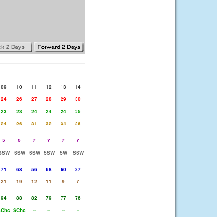
09
10
11
12
13
14
24
26
27
28
29
30
23
23
24
24
24
25
24
26
31
32
34
36
5
6
7
7
7
7
SSW
SSW
SSW
SSW
SW
SSW
71
68
56
68
60
37
21
19
12
11
9
7
94
88
82
79
77
76
SChc
SChc
--
--
--
--