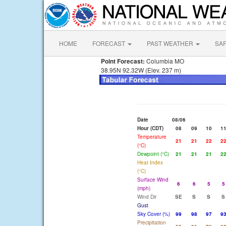
HOME
FORECAST
PAST WEATHER
SA
Point Forecast:
Columbia MO
38.95N 92.32W (Elev. 237 m)
Date
08/06
Hour (CDT)
08
09
10
1
Temperature
21
21
22
2
(°C)
Dewpoint (°C)
21
21
21
2
Heat Index
(°C)
Surface Wind
6
6
5
5
(mph)
Wind Dir
SE
S
S
S
Gust
Sky Cover (%)
99
98
97
9
Precipitation