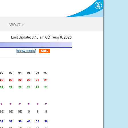
ABOUT
Last Update: 6:46 am CDT Aug 6, 2026
[show menu]
02
03
04
05
06
07
22
22
22
22
21
21
22
22
22
21
21
21
2
2
2
2
2
2
SE
SE
SE
S
S
S
37
37
50
48
65
56