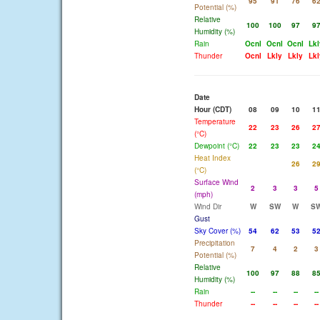
95
91
76
6
Potential (%)
Relative
100
100
97
9
Humidity (%)
Rain
Ocnl
Ocnl
Ocnl
Lkl
Thunder
Ocnl
Lkly
Lkly
Lkl
Date
Hour (CDT)
08
09
10
1
Temperature
22
23
26
2
(°C)
Dewpoint (°C)
22
23
23
2
Heat Index
26
2
(°C)
Surface Wind
2
3
3
5
(mph)
Wind Dir
W
SW
W
S
Gust
Sky Cover (%)
54
62
53
5
Precipitation
7
4
2
3
Potential (%)
Relative
100
97
88
8
Humidity (%)
Rain
--
--
--
--
Thunder
--
--
--
--