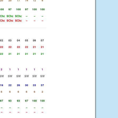
20
20
17
14
12
9
100
97
100
97
100
100
Chc
SChc
SChc
--
--
--
Chc
SChc
SChc
--
--
--
02
03
04
05
06
07
22
22
22
22
21
21
22
21
21
21
21
21
2
1
1
1
1
1
SW
SW
SW
SW
SW
SW
19
22
26
30
33
37
6
6
6
6
6
2
97
93
93
97
100
100
--
--
--
--
--
--
--
--
--
--
--
--