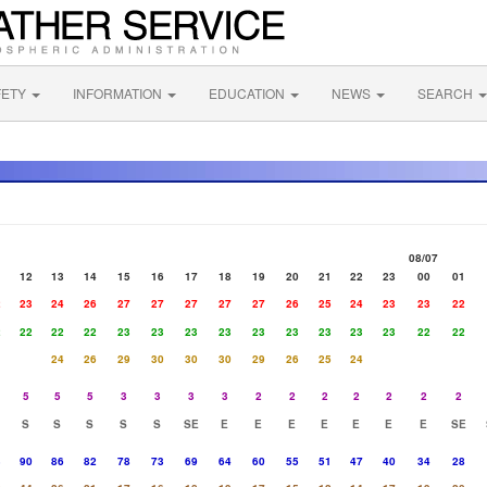
FETY
INFORMATION
EDUCATION
NEWS
SEARCH
08/07
1
12
13
14
15
16
17
18
19
20
21
22
23
00
01
2
23
24
26
27
27
27
27
27
26
25
24
23
23
22
2
22
22
22
23
23
23
23
23
23
23
23
23
22
22
24
26
29
30
30
30
29
26
25
24
5
5
5
3
3
3
3
2
2
2
2
2
2
2
S
S
S
S
S
SE
E
E
E
E
E
E
E
SE
3
90
86
82
78
73
69
64
60
55
51
47
40
34
28