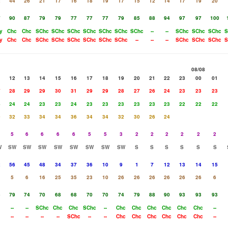
2
44
26
21
17
16
18
19
17
15
12
14
17
19
20
7
90
87
79
79
77
77
77
79
85
88
94
97
97
100
y
Chc
Chc
SChc
SChc
SChc
SChc
SChc
SChc
SChc
--
--
SChc
SChc
SChc
S
y
Chc
Chc
SChc
SChc
SChc
SChc
SChc
SChc
--
--
--
SChc
SChc
SChc
S
08/08
1
12
13
14
15
16
17
18
19
20
21
22
23
00
01
7
28
29
29
30
31
29
29
28
27
26
24
23
23
23
4
24
24
23
23
24
23
23
23
23
23
23
22
22
22
9
32
33
34
34
36
34
34
32
30
26
24
5
6
6
6
6
5
5
3
2
2
2
2
2
2
W
SW
SW
SW
SW
SW
SW
SW
SW
S
S
S
S
S
S
2
56
45
48
34
37
36
10
9
1
7
12
13
14
15
5
6
16
25
35
23
10
26
26
26
26
26
26
6
5
79
74
70
68
68
70
70
74
79
88
90
93
93
93
--
--
SChc
Chc
Chc
SChc
--
Chc
Chc
Chc
Chc
Chc
Chc
--
--
--
--
--
SChc
--
--
Chc
Chc
Chc
Chc
Chc
Chc
--