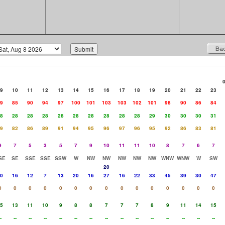
9
10
11
12
13
14
15
16
17
18
19
20
21
22
23
9
85
90
94
97
100
101
103
103
102
101
98
90
86
84
8
28
28
28
28
28
28
28
28
28
29
30
30
30
31
9
82
86
89
91
94
95
96
97
96
95
92
86
83
81
9
7
5
3
5
7
9
10
11
11
10
8
7
6
7
SE
SE
SSE
SSE
SSW
W
NW
NW
NW
NW
NW
WNW
WNW
W
SW
20
0
16
12
7
13
20
16
27
16
22
33
45
39
30
47
0
0
0
0
0
0
0
0
0
0
0
0
0
0
0
5
13
11
10
9
8
8
7
7
7
8
9
11
14
15
-
--
--
--
--
--
--
--
--
--
--
--
--
--
--