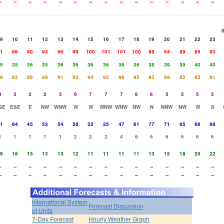
-
--
--
--
--
--
--
--
--
--
--
--
--
--
--
9
10
11
12
13
14
15
16
17
18
19
20
21
22
23
1
86
90
94
96
98
100
101
101
100
98
94
89
85
83
5
35
36
35
36
36
36
36
36
36
38
39
39
40
40
9
83
86
89
91
93
94
95
96
95
93
89
85
82
81
3
3
2
2
3
6
7
7
7
8
6
5
5
5
3
SE
ESE
E
NW
WNW
W
W
WNW
WNW
NW
N
NNW
NW
W
S
1
64
45
53
54
56
32
25
47
61
77
71
65
66
66
1
1
1
1
1
2
2
2
4
6
6
6
6
6
6
9
16
15
13
13
12
11
11
11
11
13
15
18
20
22
-
--
--
--
--
--
--
--
--
--
--
--
--
--
--
-
--
--
--
--
--
--
--
--
--
--
--
--
--
--
International System
Forecast Discussion
of Units
7-Day Forecast
Hourly Weather Graph