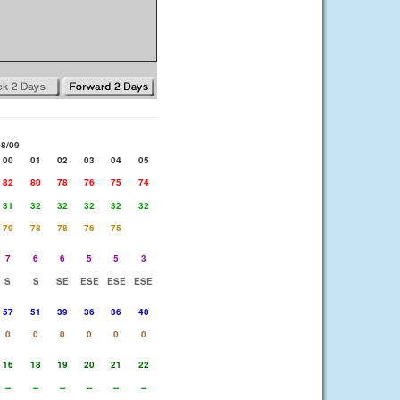
08/09
00
01
02
03
04
05
82
80
78
76
75
74
31
32
32
32
32
32
79
78
78
76
75
7
6
6
5
5
3
S
S
SE
ESE
ESE
ESE
57
51
39
36
36
40
0
0
0
0
0
0
16
18
19
20
21
22
--
--
--
--
--
--