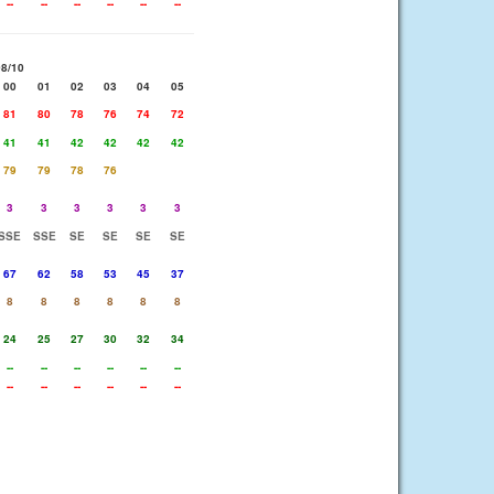
--
--
--
--
--
--
08/10
00
01
02
03
04
05
81
80
78
76
74
72
41
41
42
42
42
42
79
79
78
76
3
3
3
3
3
3
SSE
SSE
SE
SE
SE
SE
67
62
58
53
45
37
8
8
8
8
8
8
24
25
27
30
32
34
--
--
--
--
--
--
--
--
--
--
--
--