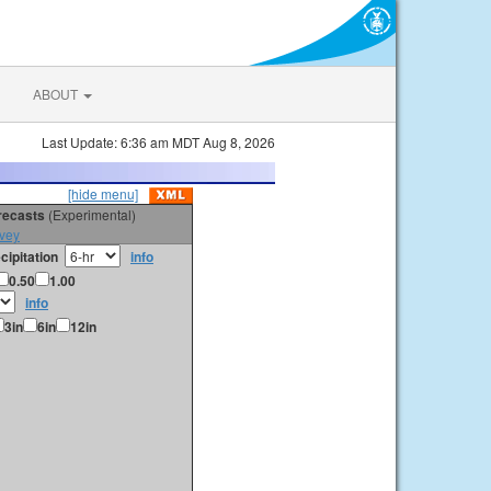
ABOUT
Last Update: 6:36 am MDT Aug 8, 2026
[hide menu]
orecasts
(Experimental)
vey
cipitation
info
0.50
1.00
info
3in
6in
12in