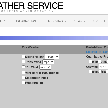
FETY
INFORMATION
EDUCATION
NEWS
SEARCH
Fire Weather
Probabilistic F
Description
|
Sur
Quantitative Pre
Mixing Height
0.10
0.25
Trans. Wind
Snowfall
20ft Wind
0.1in
1in
Vent Rate (x1000 mph-ft)
Dispersion Index
Pressure (in)