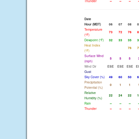
Thunder
--
--
--
-
Date
Hour (MDT)
06
07
08
0
Temperature
73
72
76
8
(°F)
Dewpoint (°F)
32
33
35
3
Heat Index
76
7
(°F)
Surface Wind
5
5
5
(mph)
Wind Dir
ESE
ESE
ESE
E
Gust
Sky Cover (%)
49
60
50
6
Precipitation
0
1
1
Potential (%)
Relative
22
24
22
1
Humidity (%)
Rain
--
--
--
-
Thunder
--
--
--
-