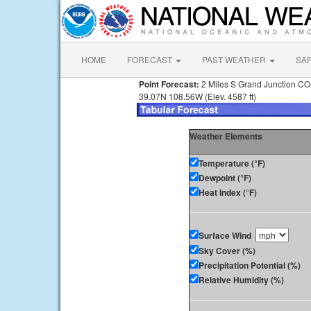
HOME
FORECAST
PAST WEATHER
SA
Point Forecast:
2 Miles S Grand Junction CO
39.07N 108.56W (Elev. 4587 ft)
Weather Elements
Temperature (°F)
Dewpoint (°F)
Heat Index (°F)
Surface Wind
Sky Cover (%)
Precipitation Potential (%)
Relative Humidity (%)