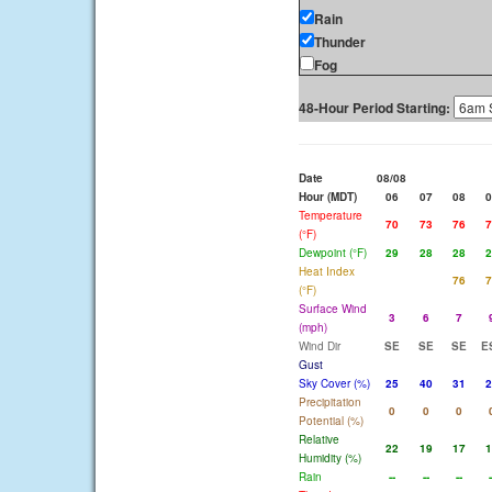
Rain
Thunder
Fog
48-Hour Period Starting:
Date
08/08
Hour (MDT)
06
07
08
0
Temperature
70
73
76
7
(°F)
Dewpoint (°F)
29
28
28
2
Heat Index
76
7
(°F)
Surface Wind
3
6
7
(mph)
Wind Dir
SE
SE
SE
E
Gust
Sky Cover (%)
25
40
31
2
Precipitation
0
0
0
Potential (%)
Relative
22
19
17
1
Humidity (%)
Rain
--
--
--
-