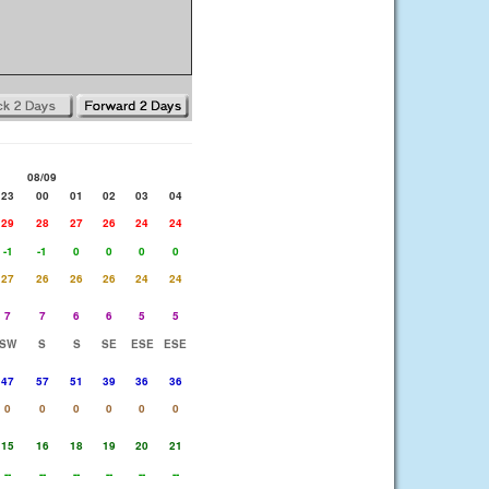
08/09
23
00
01
02
03
04
29
28
27
26
24
24
-1
-1
0
0
0
0
27
26
26
26
24
24
7
7
6
6
5
5
SW
S
S
SE
ESE
ESE
47
57
51
39
36
36
0
0
0
0
0
0
15
16
18
19
20
21
--
--
--
--
--
--