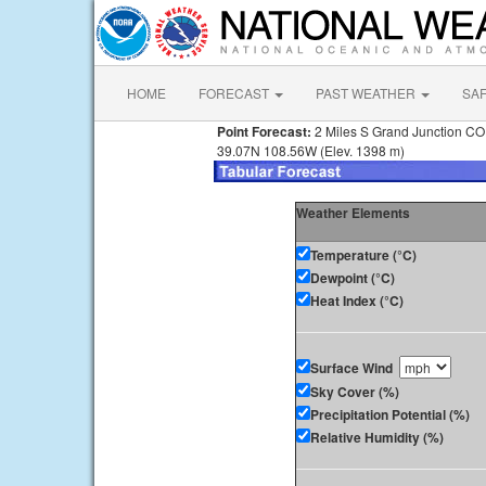
HOME
FORECAST
PAST WEATHER
SA
Point Forecast:
2 Miles S Grand Junction CO
39.07N 108.56W (Elev. 1398 m)
Weather Elements
Temperature (°C)
Dewpoint (°C)
Heat Index (°C)
Surface Wind
Sky Cover (%)
Precipitation Potential (%)
Relative Humidity (%)