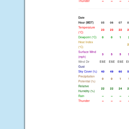
Thunder
--
--
--
-
Date
Hour (MDT)
05
06
07
0
Temperature
23
23
22
2
(°C)
Dewpoint (°C)
0
0
1
Heat Index
2
(°C)
Surface Wind
3
5
5
(mph)
Wind Dir
ESE
ESE
ESE
E
Gust
Sky Cover (%)
40
49
60
5
Precipitation
0
0
1
Potential (%)
Relative
22
22
24
2
Humidity (%)
Rain
--
--
--
-
Thunder
--
--
--
-