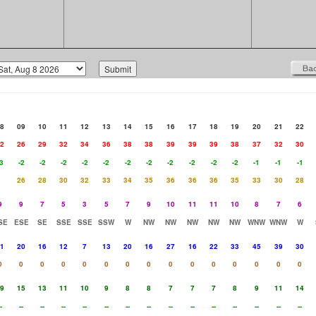
8
09
10
11
12
13
14
15
16
17
18
19
20
21
22
2
26
29
32
34
36
38
38
39
39
39
38
37
32
30
3
-2
-2
-2
-2
-2
-2
-2
-2
-2
-2
-2
-1
-1
-1
26
28
30
32
33
34
35
36
36
36
35
33
30
28
9
9
7
5
3
5
7
9
10
11
11
10
8
7
6
SE
ESE
SE
SSE
SSE
SSW
W
NW
NW
NW
NW
NW
WNW
WNW
W
1
20
16
12
7
13
20
16
27
16
22
33
45
39
30
0
0
0
0
0
0
0
0
0
0
0
0
0
0
0
9
15
13
11
10
9
8
8
7
7
7
8
9
11
14
-
--
--
--
--
--
--
--
--
--
--
--
--
--
--