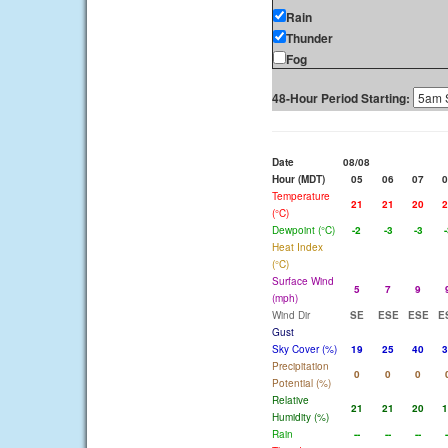
Rain
Thunder
Fog
48-Hour Period Starting:
Date
08/08
Hour (MDT)
05
06
07
0
Temperature
21
21
20
2
(°C)
Dewpoint (°C)
-2
-3
-3
-
Heat Index
(°C)
Surface Wind
5
7
9
(mph)
Wind Dir
SE
ESE
ESE
E
Gust
Sky Cover (%)
19
25
40
3
Precipitation
0
0
0
Potential (%)
Relative
21
21
20
1
Humidity (%)
Rain
--
--
--
-