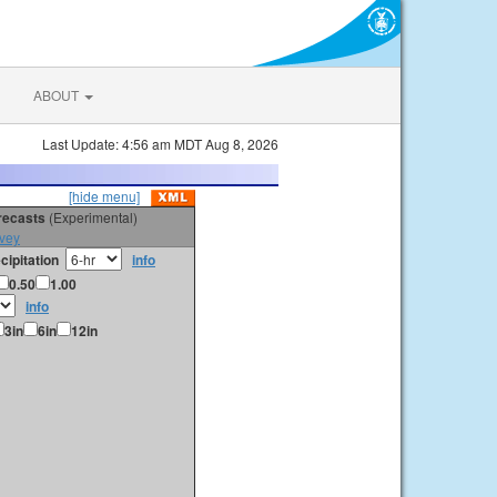
ABOUT
Last Update: 4:56 am MDT Aug 8, 2026
[hide menu]
orecasts
(Experimental)
vey
cipitation
info
0.50
1.00
info
3in
6in
12in