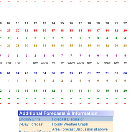
-
--
--
--
--
--
--
--
--
--
--
--
--
--
--
8
09
10
11
12
13
14
15
16
17
18
19
20
21
22
4
27
30
32
34
36
37
38
38
38
38
37
34
32
29
2
2
2
2
2
2
2
2
2
2
2
3
4
4
4
4
26
28
30
32
33
34
34
35
36
35
34
32
29
28
5
3
3
2
2
3
6
7
7
7
8
6
5
5
5
SE
ESE
ESE
E
NW
WNW
W
W
WNW
WNW
NW
N
NNW
NW
W
0
61
64
45
53
54
56
32
25
47
61
77
71
65
66
1
1
1
1
1
1
2
2
2
4
6
6
6
6
6
2
19
16
15
13
13
12
11
11
11
11
13
15
18
20
-
--
--
--
--
--
--
--
--
--
--
--
--
--
--
-
--
--
--
--
--
--
--
--
--
--
--
--
--
--
English Units
Forecast Discussion
7-Day Forecast
Hourly Weather Graph
Area Forecast Discussion (if above
Hazardous Weather