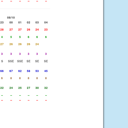
--
--
--
--
--
--
08/10
23
00
01
02
03
04
28
27
27
26
24
23
4
5
5
6
6
6
27
26
26
26
24
3
3
3
3
3
3
S
SSE
SSE
SE
SE
SE
66
67
62
58
53
45
6
8
8
8
8
8
22
24
25
27
30
32
--
--
--
--
--
--
--
--
--
--
--
--