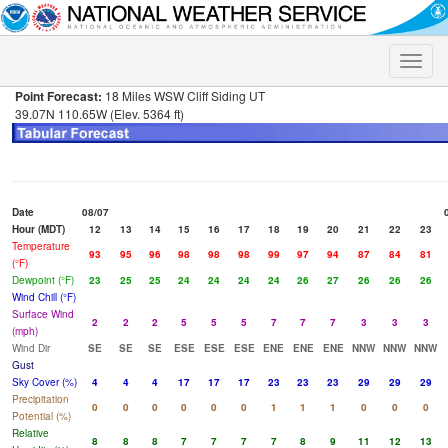
Toggle
naviga
Point Forecast:
18 Miles WSW Cliff Siding UT
39.07N 110.65W (Elev. 5364 ft)
Date
08/07
Hour (MDT)
12
13
14
15
16
17
18
19
20
21
22
23
Temperature
93
95
96
98
98
98
99
97
94
87
84
81
(°F)
Dewpoint (°F)
23
25
25
24
24
24
24
26
27
26
26
26
Wind Chill (°F)
Surface Wind
2
2
2
5
5
5
7
7
7
3
3
3
(mph)
Wind Dir
SE
SE
SE
ESE
ESE
ESE
ENE
ENE
ENE
NNW
NNW
NNW
Gust
Sky Cover (%)
4
4
4
17
17
17
23
23
23
29
29
29
Precipitation
0
0
0
0
0
0
1
1
1
0
0
0
Potential (%)
Relative
8
8
8
7
7
7
7
8
9
11
12
13