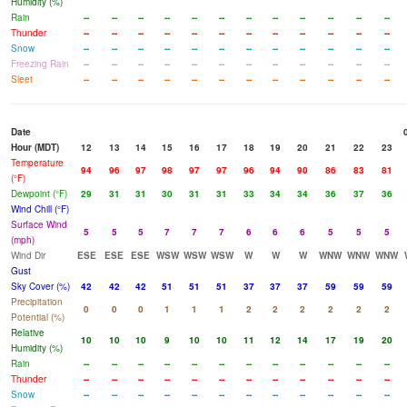
Humidity (%)
Rain
--
--
--
--
--
--
--
--
--
--
--
--
Thunder
--
--
--
--
--
--
--
--
--
--
--
--
Snow
--
--
--
--
--
--
--
--
--
--
--
--
Freezing Rain
--
--
--
--
--
--
--
--
--
--
--
--
Sleet
--
--
--
--
--
--
--
--
--
--
--
--
Date
Hour (MDT)
12
13
14
15
16
17
18
19
20
21
22
23
Temperature
94
96
97
98
97
97
96
94
90
86
83
81
(°F)
Dewpoint (°F)
29
31
31
30
31
31
33
34
34
36
37
36
Wind Chill (°F)
Surface Wind
5
5
5
7
7
7
6
6
6
5
5
5
(mph)
Wind Dir
ESE
ESE
ESE
WSW
WSW
WSW
W
W
W
WNW
WNW
WNW
Gust
Sky Cover (%)
42
42
42
51
51
51
37
37
37
59
59
59
Precipitation
0
0
0
1
1
1
2
2
2
2
2
2
Potential (%)
Relative
10
10
10
9
10
10
11
12
14
17
19
20
Humidity (%)
Rain
--
--
--
--
--
--
--
--
--
--
--
--
Thunder
--
--
--
--
--
--
--
--
--
--
--
--
Snow
--
--
--
--
--
--
--
--
--
--
--
--