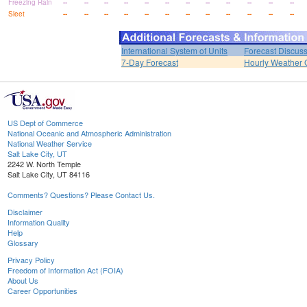
Freezing Rain
--
--
--
--
--
--
--
--
--
--
--
--
Sleet
--
--
--
--
--
--
--
--
--
--
--
--
International System of Units
Forecast Discus
7-Day Forecast
Hourly Weather 
US Dept of Commerce
National Oceanic and Atmospheric Administration
National Weather Service
Salt Lake City, UT
2242 W. North Temple
Salt Lake City, UT 84116
Comments? Questions? Please Contact Us.
Disclaimer
Information Quality
Help
Glossary
Privacy Policy
Freedom of Information Act (FOIA)
About Us
Career Opportunities