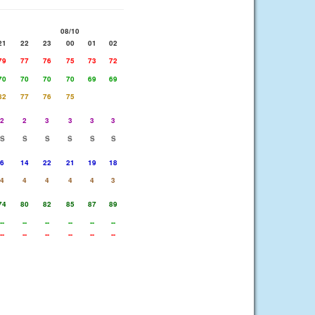
08/10
21
22
23
00
01
02
79
77
76
75
73
72
70
70
70
70
69
69
82
77
76
75
2
2
3
3
3
3
S
S
S
S
S
S
6
14
22
21
19
18
4
4
4
4
4
3
74
80
82
85
87
89
--
--
--
--
--
--
--
--
--
--
--
--