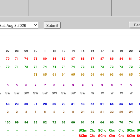
6
07
08
09
10
11
12
13
14
15
16
17
18
19
20
1
70
71
74
78
80
84
86
87
88
87
87
86
84
81
0
70
71
72
74
74
74
74
74
73
73
73
73
73
72
78
85
91
94
95
96
94
94
93
90
85
5
5
6
7
7
8
9
9
9
9
9
8
7
5
W
SW
SW
SW
SW
SW
SW
SW
SW
SW
W
W
W
W
W
5
58
23
30
31
28
30
29
31
48
55
61
66
55
59
2
2
3
5
6
2
2
8
24
32
21
32
26
24
8
100
99
94
88
82
72
68
66
61
64
64
66
70
74
--
--
--
--
--
--
--
--
SChc
Chc
SChc
Chc
Chc
SChc
S
--
--
--
--
--
--
--
--
SChc
Chc
SChc
Chc
Chc
SChc
S