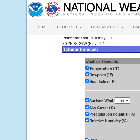
HOME
FORECAST
PAST WEATHER
SA
Point Forecast:
Mulberry OH
39.2N 84.26W (Elev. 794 ft)
Weather Elements
Temperature (°F)
Dewpoint (°F)
Heat Index (°F)
Surface Wind
Sky Cover (%)
Precipitation Potential (%)
Relative Humidity (%)