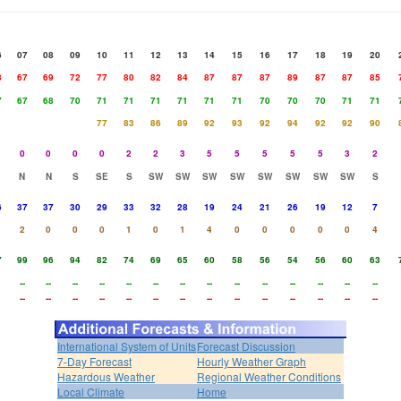
6
07
08
09
10
11
12
13
14
15
16
17
18
19
20
8
67
69
72
77
80
82
84
87
87
87
89
87
87
85
7
67
68
70
71
71
71
71
71
71
70
70
70
71
71
77
83
86
89
92
93
92
94
92
92
90
0
0
0
0
2
2
3
5
5
5
5
5
3
2
N
N
S
SE
S
SW
SW
SW
SW
SW
SW
SW
SW
S
6
37
37
30
29
33
32
28
19
24
21
26
19
12
7
2
0
0
0
1
0
1
4
0
0
0
0
0
4
7
99
96
94
82
74
69
65
60
58
56
54
56
60
63
--
--
--
--
--
--
--
--
--
--
--
--
--
--
--
--
--
--
--
--
--
--
--
--
--
--
--
--
International System of Units
Forecast Discussion
7-Day Forecast
Hourly Weather Graph
Hazardous Weather
Regional Weather Conditions
Local Climate
Home