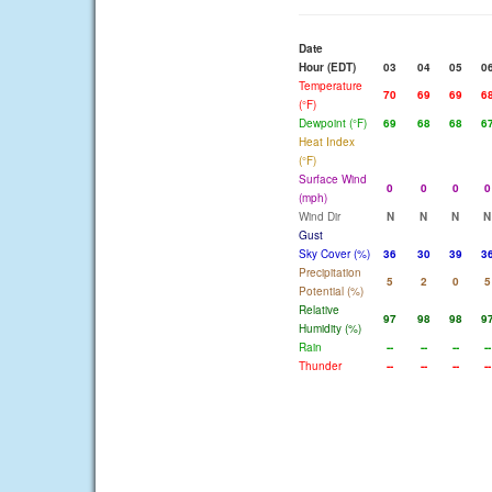
Date
Hour (EDT)
03
04
05
0
Temperature
70
69
69
6
(°F)
Dewpoint (°F)
69
68
68
6
Heat Index
(°F)
Surface Wind
0
0
0
0
(mph)
Wind Dir
N
N
N
N
Gust
Sky Cover (%)
36
30
39
3
Precipitation
5
2
0
5
Potential (%)
Relative
97
98
98
9
Humidity (%)
Rain
--
--
--
--
Thunder
--
--
--
--