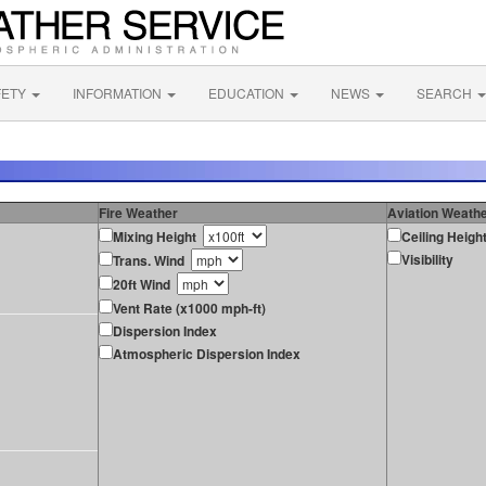
FETY
INFORMATION
EDUCATION
NEWS
SEARCH
Fire Weather
Aviation Weath
Mixing Height
Ceiling Heigh
Visibility
Trans. Wind
20ft Wind
Vent Rate (x1000 mph-ft)
Dispersion Index
Atmospheric Dispersion Index