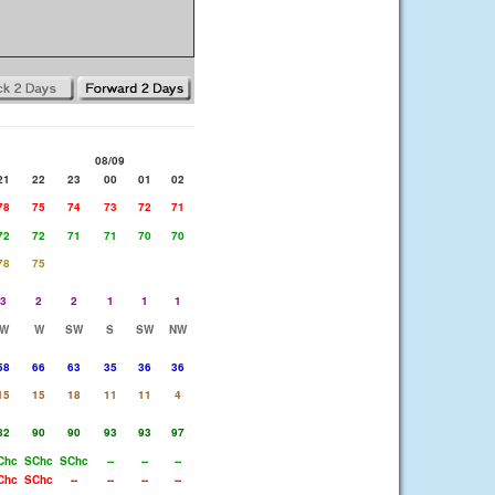
08/09
21
22
23
00
01
02
78
75
74
73
72
71
72
72
71
71
70
70
78
75
3
2
2
1
1
1
W
W
SW
S
SW
NW
58
66
63
35
36
36
15
15
18
11
11
4
82
90
90
93
93
97
Chc
SChc
SChc
--
--
--
Chc
SChc
--
--
--
--