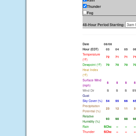
Rain
Thunder
Fog
48-Hour Period Starting:
Date
08/08
Hour (EDT)
03
04
05
0
Temperature
72
71
71
7
(°F)
Dewpoint (°F)
70
70
70
7
Heat Index
(°F)
Surface Wind
5
5
5
5
(mph)
Wind Dir
S
S
S
S
Gust
Sky Cover (%)
54
55
66
6
Precipitation
23
12
11
3
Potential (%)
Relative
93
98
98
9
Humidity (%)
Rain
SChc
--
--
--
Thunder
SChc
--
--
--