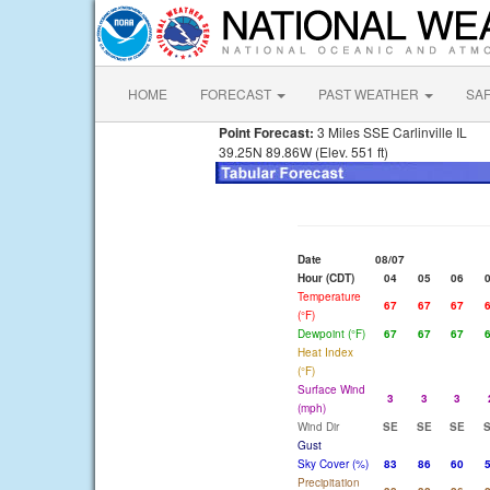
HOME
FORECAST
PAST WEATHER
SA
Point Forecast:
3 Miles SSE Carlinville IL
39.25N 89.86W (Elev. 551 ft)
Date
08/07
Hour (CDT)
04
05
06
Temperature
67
67
67
(°F)
Dewpoint (°F)
67
67
67
Heat Index
(°F)
Surface Wind
3
3
3
(mph)
Wind Dir
SE
SE
SE
Gust
Sky Cover (%)
83
86
60
Precipitation