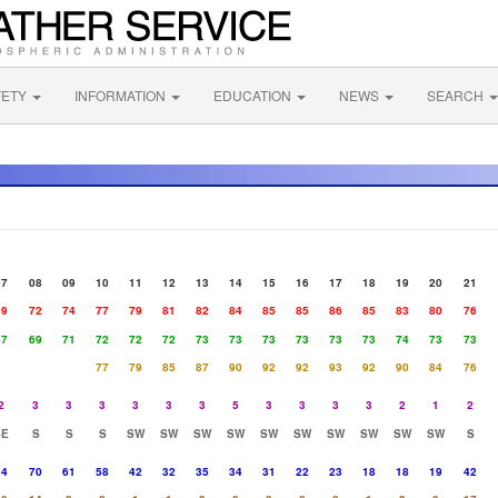
FETY
INFORMATION
EDUCATION
NEWS
SEARCH
07
08
09
10
11
12
13
14
15
16
17
18
19
20
21
69
72
74
77
79
81
82
84
85
85
86
85
83
80
76
67
69
71
72
72
72
73
73
73
73
73
73
74
73
73
77
79
85
87
90
92
92
93
92
90
84
76
2
3
3
3
3
3
3
5
3
3
3
3
2
1
2
SE
S
S
S
SW
SW
SW
SW
SW
SW
SW
SW
SW
SW
S
54
70
61
58
42
32
35
34
31
22
23
18
18
19
42