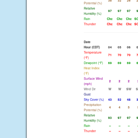
38
32
26
Potential (%)
Relative
97
97
97
Humidity (%)
Rain
Chc
Chc
Chc
S
Thunder
Chc
Chc
Chc
S
Date
Hour (CDT)
04
05
06
Temperature
71
70
70
(°F)
Dewpoint (°F)
69
69
69
Heat Index
(°F)
Surface Wind
2
2
2
(mph)
Wind Dir
W
W
SW
Gust
Sky Cover (%)
43
52
48
Precipitation
4
4
5
Potential (%)
Relative
93
97
97
Humidity (%)
Rain
--
--
--
Thunder
--
--
--