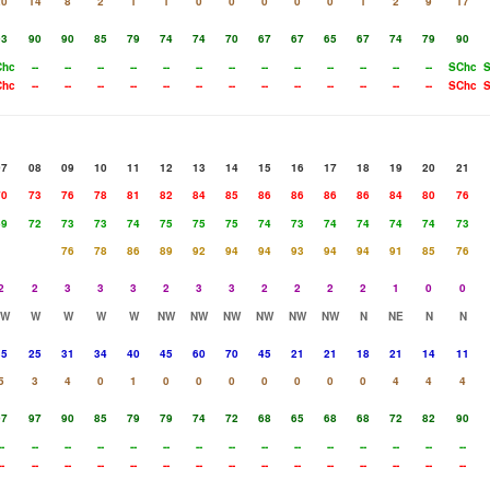
20
14
8
2
1
1
0
0
0
0
0
1
2
9
17
93
90
90
85
79
74
74
70
67
67
65
67
74
79
90
Chc
--
--
--
--
--
--
--
--
--
--
--
--
--
SChc
Chc
--
--
--
--
--
--
--
--
--
--
--
--
--
SChc
07
08
09
10
11
12
13
14
15
16
17
18
19
20
21
70
73
76
78
81
82
84
85
86
86
86
86
84
80
76
69
72
73
73
74
75
75
75
74
73
74
74
74
74
73
76
78
86
89
92
94
94
93
94
94
91
85
76
2
2
3
3
3
2
3
3
2
2
2
2
1
0
0
SW
W
W
W
W
NW
NW
NW
NW
NW
NW
N
NE
N
N
35
25
31
34
40
45
60
70
45
21
21
18
21
14
11
5
3
4
0
1
0
0
0
0
0
0
0
4
4
4
97
97
90
85
79
79
74
72
68
65
68
68
72
82
90
--
--
--
--
--
--
--
--
--
--
--
--
--
--
--
--
--
--
--
--
--
--
--
--
--
--
--
--
--
--