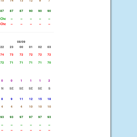
15
14
13
12
9
7
87
87
87
90
90
90
SChc
--
--
--
--
--
SChc
--
--
--
--
--
08/09
22
23
00
01
02
03
74
73
72
72
72
72
72
71
71
71
71
70
0
0
1
1
1
2
N
SE
SE
SE
SE
S
8
9
11
12
15
18
4
4
4
10
10
10
93
93
97
97
97
93
--
--
--
--
--
--
--
--
--
--
--
--