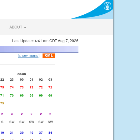
ABOUT
Last Update: 4:41 am CDT Aug 7, 2026
[show menu]
08/08
22
23
00
01
02
03
75
74
73
72
72
72
71
70
69
69
69
69
75
2
3
2
2
2
2
S
SW
SW
SW
SW
SW
19
31
39
49
37
34