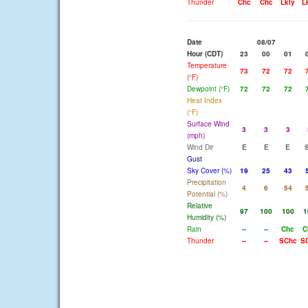
Thunder
Chc
Chc
Lkly
L
Date
08/07
Hour (CDT)
23
00
01
Temperature
73
72
72
(°F)
Dewpoint (°F)
72
72
72
Heat Index
(°F)
Surface Wind
3
3
3
(mph)
Wind Dir
E
E
E
Gust
Sky Cover (%)
19
25
43
Precipitation
4
6
54
Potential (%)
Relative
97
100
100
1
Humidity (%)
Rain
--
--
Chc
C
Thunder
--
--
SChc
S