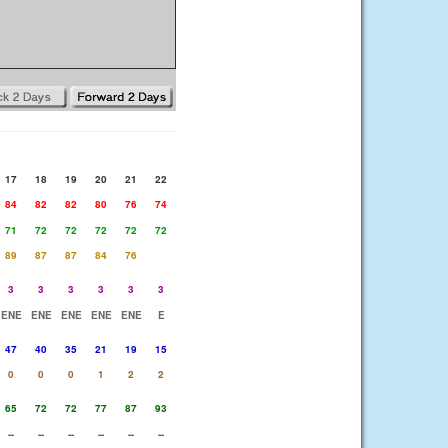
17
18
19
20
21
22
84
82
82
80
76
74
71
72
72
72
72
72
89
87
87
84
76
3
3
3
3
3
3
ENE
ENE
ENE
ENE
ENE
E
47
40
35
21
19
15
0
0
0
1
2
2
65
72
72
77
87
93
--
--
--
--
--
--