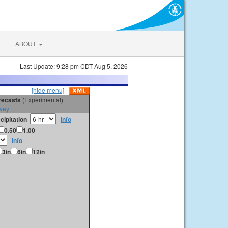
ABOUT
Last Update: 9:28 pm CDT Aug 5, 2026
[hide menu]
orecasts
(Experimental)
vey
cipitation
info
0.50
1.00
info
3in
6in
12in