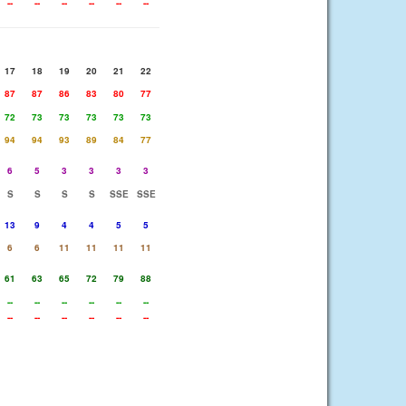
--
--
--
--
--
--
17
18
19
20
21
22
87
87
86
83
80
77
72
73
73
73
73
73
94
94
93
89
84
77
6
5
3
3
3
3
S
S
S
S
SSE
SSE
13
9
4
4
5
5
6
6
11
11
11
11
61
63
65
72
79
88
--
--
--
--
--
--
--
--
--
--
--
--