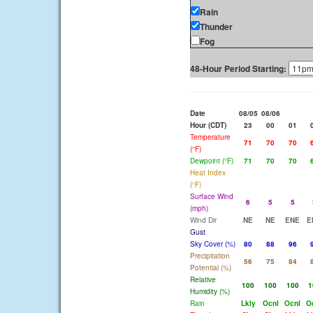
Rain
Thunder
Fog
48-Hour Period Starting:
Date
08/05
08/06
Hour (CDT)
23
00
01
Temperature
71
70
70
(°F)
Dewpoint (°F)
71
70
70
Heat Index
(°F)
Surface Wind
6
5
5
(mph)
Wind Dir
NE
NE
ENE
E
Gust
Sky Cover (%)
80
88
96
Precipitation
56
75
84
Potential (%)
Relative
100
100
100
1
Humidity (%)
Rain
Lkly
Ocnl
Ocnl
O