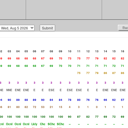
02
03
04
05
06
07
08
09
10
11
12
13
14
15
16
69
69
68
68
68
67
69
70
73
75
77
79
82
82
82
69
69
68
68
68
67
69
70
70
71
71
71
71
72
71
75
77
79
86
87
86
3
3
3
3
3
3
3
3
3
3
3
3
3
3
3
NE
NNE
ENE
ENE
E
E
ESE
E
ESE
ESE
E
E
ENE
ENE
ENE
94
90
89
88
89
90
84
84
78
80
76
76
66
62
57
86
81
80
82
72
53
21
15
4
3
1
0
1
1
1
00
100
100
100
100
100
100
100
90
87
82
77
69
72
69
cnl
Ocnl
Ocnl
Ocnl
Lkly
Chc
SChc
SChc
--
--
--
--
--
--
--