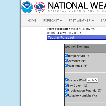
HOME
FORECAST
PAST WEATHER
SA
Point Forecast:
5 Miles N Liberty MO
39.3N 94.43W (Elev. 899 ft)
Weather Elements
Temperature (°F)
Dewpoint (°F)
Heat Index (°F)
Surface Wind
Sky Cover (%)
Precipitation Potential (%)
Relative Humidity (%)