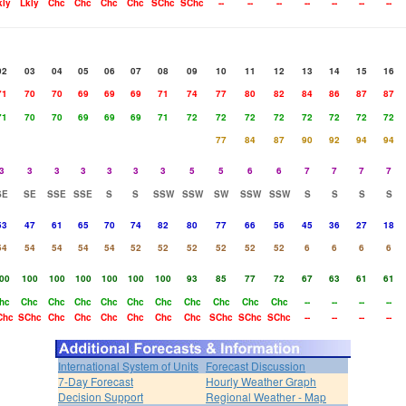
kly
Lkly
Chc
Chc
Chc
Chc
SChc
SChc
--
--
--
--
--
--
--
02
03
04
05
06
07
08
09
10
11
12
13
14
15
16
71
70
70
69
69
69
71
74
77
80
82
84
86
87
87
71
70
70
69
69
69
71
72
72
72
72
72
72
72
72
77
84
87
90
92
94
94
3
3
3
3
3
3
3
5
5
6
6
7
7
7
7
SE
SE
SSE
SSE
S
S
SSW
SSW
SW
SSW
SSW
S
S
S
S
53
47
61
65
70
74
82
80
77
66
56
45
36
27
18
54
54
54
54
54
52
52
52
52
52
52
6
6
6
6
00
100
100
100
100
100
100
93
85
77
72
67
63
61
61
hc
Chc
Chc
Chc
Chc
Chc
Chc
Chc
Chc
Chc
Chc
--
--
--
--
Chc
SChc
Chc
Chc
Chc
Chc
Chc
Chc
SChc
SChc
SChc
--
--
--
--
International System of Units
Forecast Discussion
7-Day Forecast
Hourly Weather Graph
Decision Support
Regional Weather - Map