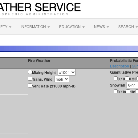
FETY
INFORMATION
EDUCATION
NEWS
SEARCH
Fire Weather
Probabilistic F
Description
|
Sur
Quantitative Pre
Mixing Height
0.10
0.25
Trans. Wind
Snowfall
Vent Rate (x1000 mph-ft)
0.1in
1in