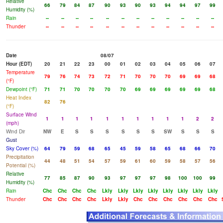
Relative
66
79
84
87
90
93
90
93
94
94
97
99
Humidity (%)
Rain
--
--
--
--
--
--
--
--
--
--
--
--
Thunder
--
--
--
--
--
--
--
--
--
--
--
--
Date
08/07
Hour (EDT)
20
21
22
23
00
01
02
03
04
05
06
07
Temperature
79
76
74
73
72
71
70
70
70
69
69
68
(°F)
Dewpoint (°F)
71
71
70
70
70
70
69
69
69
69
69
68
Heat Index
82
76
(°F)
Surface Wind
1
1
1
1
1
1
1
1
1
1
2
2
(mph)
Wind Dir
NW
E
S
S
S
S
S
S
SW
S
S
S
Gust
Sky Cover (%)
64
79
59
68
65
45
59
58
65
68
66
70
Precipitation
44
48
51
54
57
59
61
60
59
58
57
56
Potential (%)
Relative
77
85
87
90
93
97
97
97
98
100
100
99
Humidity (%)
Rain
Chc
Chc
Chc
Chc
Lkly
Lkly
Lkly
Lkly
Lkly
Lkly
Lkly
Lkly
Thunder
Chc
Chc
Chc
Chc
Lkly
Lkly
Chc
Chc
Chc
Chc
Chc
Chc