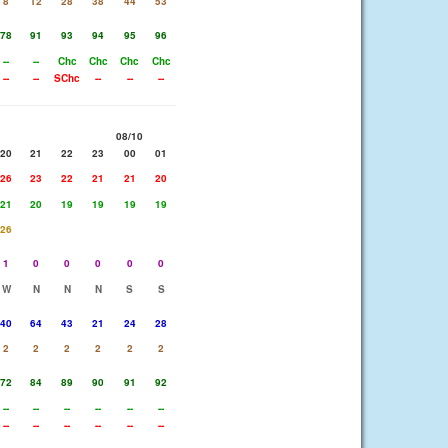
8
12
28
38
44
53
78
91
93
94
95
96
--
--
Chc
Chc
Chc
Chc
--
--
SChc
--
--
--
08/10
20
21
22
23
00
01
26
23
22
21
21
20
21
20
19
19
19
19
26
1
0
0
0
0
0
W
N
N
N
S
S
40
64
43
21
24
28
2
2
2
2
2
2
72
84
89
90
91
92
--
--
--
--
--
--
--
--
--
--
--
--