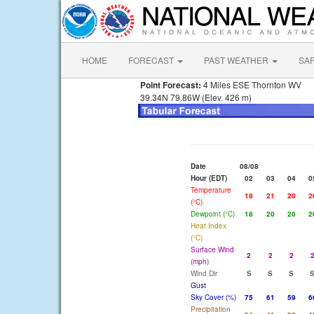
HOME
FORECAST
PAST WEATHER
SA
Point Forecast:
4 Miles ESE Thornton WV
39.34N 79.86W (Elev. 426 m)
Date
08/08
Hour (EDT)
02
03
04
0
Temperature
18
21
20
2
(°C)
Dewpoint (°C)
18
20
20
2
Heat Index
(°C)
Surface Wind
2
2
2
(mph)
Wind Dir
S
S
S
Gust
Sky Cover (%)
75
61
59
6
Precipitation