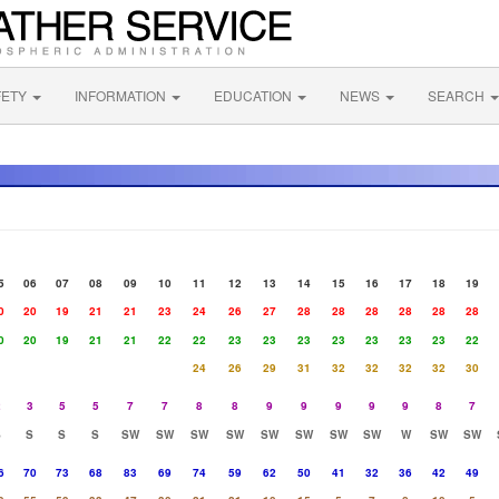
FETY
INFORMATION
EDUCATION
NEWS
SEARCH
5
06
07
08
09
10
11
12
13
14
15
16
17
18
19
0
20
19
21
21
23
24
26
27
28
28
28
28
28
28
0
20
19
21
21
22
22
23
23
23
23
23
23
23
22
24
26
29
31
32
32
32
32
30
2
3
5
5
7
7
8
8
9
9
9
9
9
8
7
S
S
S
S
SW
SW
SW
SW
SW
SW
SW
SW
W
SW
SW
6
70
73
68
83
69
74
59
62
50
41
32
36
42
49