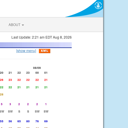
ABOUT
Last Update: 2:21 am EDT Aug 8, 2026
[show menu]
08/09
20
21
22
23
00
01
26
23
22
22
22
21
22
22
21
21
21
21
28
5
3
2
2
2
1
SW
SW
S
S
SW
SW
55
56
65
80
76
69