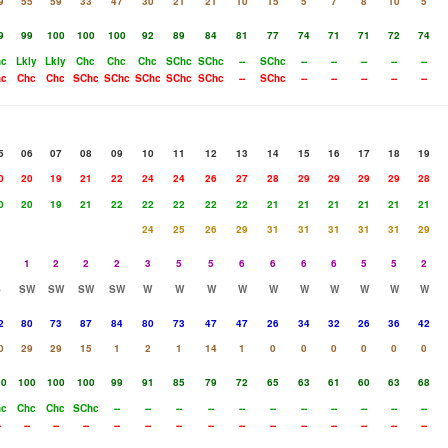
9
55
59
33
47
30
21
21
10
15
5
7
8
10
5
9
99
100
100
100
92
89
84
81
77
74
71
71
72
74
hc
Lkly
Lkly
Chc
Chc
Chc
SChc
SChc
--
SChc
--
--
--
--
--
hc
Chc
Chc
SChc
SChc
SChc
SChc
SChc
--
SChc
--
--
--
--
--
5
06
07
08
09
10
11
12
13
14
15
16
17
18
19
0
20
19
21
22
24
24
26
27
28
29
29
29
29
28
0
20
19
21
22
22
22
22
22
21
21
21
21
21
21
24
25
26
29
31
31
31
31
31
29
1
1
2
2
2
3
5
5
6
6
6
6
5
5
2
S
SW
SW
SW
SW
W
W
W
W
W
W
W
W
W
W
2
80
73
87
84
80
73
47
47
26
34
32
26
36
42
0
29
29
15
1
2
1
14
1
0
0
0
0
0
0
00
100
100
100
99
91
85
79
72
65
63
61
60
63
68
hc
Chc
Chc
SChc
--
--
--
--
--
--
--
--
--
--
--
-
--
--
--
--
--
--
--
--
--
--
--
--
--
--