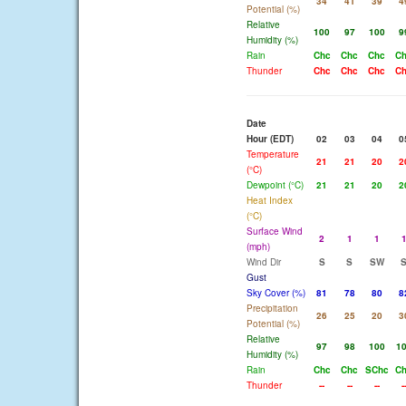
34
41
39
4
Potential (%)
Relative
100
97
100
9
Humidity (%)
Rain
Chc
Chc
Chc
C
Thunder
Chc
Chc
Chc
C
Date
Hour (EDT)
02
03
04
0
Temperature
21
21
20
2
(°C)
Dewpoint (°C)
21
21
20
2
Heat Index
(°C)
Surface Wind
2
1
1
(mph)
Wind Dir
S
S
SW
Gust
Sky Cover (%)
81
78
80
8
Precipitation
26
25
20
3
Potential (%)
Relative
97
98
100
1
Humidity (%)
Rain
Chc
Chc
SChc
C
Thunder
--
--
--
-