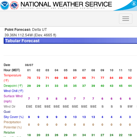
Toggle
naviga
Point Forecast:
Delta UT
39.36N 112.54W (Elev. 4665 ft)
Date
08/07
Hour (MDT)
01
02
03
04
05
06
07
08
09
10
11
12
Temperature
75
72
71
69
68
67
66
71
77
84
89
92
(°F)
Dewpoint (°F)
29
29
31
33
35
35
37
39
40
43
45
44
Wind Chill (°F)
Surface Wind
7
7
8
8
8
7
7
7
6
6
6
6
(mph)
Wind Dir
ESE
ESE
SSE
SSE
SSE
SSE
SSE
SSE
S
S
S
SW
Gust
Sky Cover (%)
9
9
9
9
9
13
13
13
4
4
4
3
Precipitation
0
0
0
0
0
0
0
0
0
0
0
0
Potential (%)
Relative
18
20
23
26
29
31
34
31
27
24
22
19