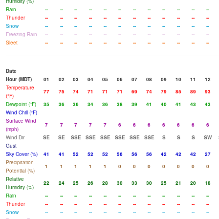
Humidity (%)
Rain
--
--
--
--
--
--
--
--
--
--
--
--
Thunder
--
--
--
--
--
--
--
--
--
--
--
--
Snow
--
--
--
--
--
--
--
--
--
--
--
--
Freezing Rain
--
--
--
--
--
--
--
--
--
--
--
--
Sleet
--
--
--
--
--
--
--
--
--
--
--
--
Date
Hour (MDT)
01
02
03
04
05
06
07
08
09
10
11
12
Temperature
77
75
74
71
71
71
69
74
79
85
89
93
(°F)
Dewpoint (°F)
35
36
36
34
36
38
39
41
40
41
43
43
Wind Chill (°F)
Surface Wind
7
7
7
7
7
6
6
6
6
6
6
6
(mph)
Wind Dir
SE
SE
SSE
SSE
SSE
SSE
SSE
SSE
S
S
S
SW
Gust
Sky Cover (%)
41
41
52
52
52
56
56
56
42
42
42
27
Precipitation
1
1
1
1
1
0
0
0
0
0
0
0
Potential (%)
Relative
22
24
25
26
28
30
33
30
25
21
20
18
Humidity (%)
Rain
--
--
--
--
--
--
--
--
--
--
--
--
Thunder
--
--
--
--
--
--
--
--
--
--
--
--
Snow
--
--
--
--
--
--
--
--
--
--
--
--