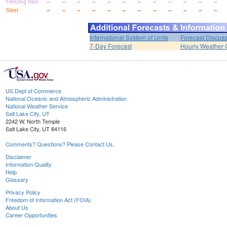
Freezing Rain
--
--
--
--
--
--
--
--
--
--
--
--
Sleet
--
--
--
--
--
--
--
--
--
--
--
--
International System of Units
Forecast Discus
7-Day Forecast
Hourly Weather 
US Dept of Commerce
National Oceanic and Atmospheric Administration
National Weather Service
Salt Lake City, UT
2242 W. North Temple
Salt Lake City, UT 84116
Comments? Questions? Please Contact Us.
Disclaimer
Information Quality
Help
Glossary
Privacy Policy
Freedom of Information Act (FOIA)
About Us
Career Opportunities