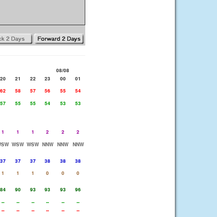
08/08
20
21
22
23
00
01
62
58
57
56
55
54
57
55
55
54
53
53
1
1
1
2
2
2
WSW
WSW
WSW
NNW
NNW
NNW
37
37
37
38
38
38
1
1
1
0
0
0
84
90
93
93
93
96
--
--
--
--
--
--
--
--
--
--
--
--