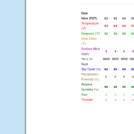
Date
Hour (PDT)
02
03
04
0
Temperature
54
54
53
5
(°F)
Dewpoint (°F)
53
53
52
5
Heat Index
(°F)
Surface Wind
3
3
3
3
(mph)
Wind Dir
NNW
NNW
NNW
N
Gust
Sky Cover (%)
60
60
60
6
Precipitation
0
0
0
0
Potential (%)
Relative
96
96
96
9
Humidity (%)
Rain
--
--
--
--
Thunder
--
--
--
--