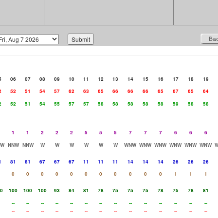
5
06
07
08
09
10
11
12
13
14
15
16
17
18
19
2
52
51
54
57
62
63
65
66
66
66
65
67
65
64
2
52
51
54
55
57
57
58
58
58
58
58
59
58
58
1
1
2
2
2
5
5
5
7
7
7
6
6
6
NW
NNW
NNW
W
W
W
W
W
W
WNW
WNW
WNW
WNW
WNW
WNW
1
81
81
67
67
67
11
11
11
14
14
14
26
26
26
0
0
0
0
0
0
0
0
0
0
0
1
1
1
0
100
100
100
93
84
81
78
75
75
75
78
75
78
81
--
--
--
--
--
--
--
--
--
--
--
--
--
--
--
--
--
--
--
--
--
--
--
--
--
--
--
--