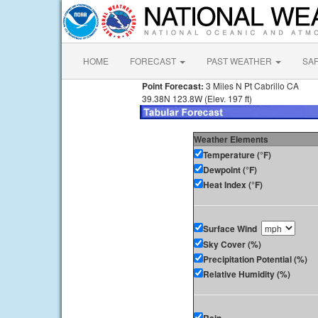
HOME
FORECAST
PAST WEATHER
SA
Point Forecast:
3 Miles N Pt Cabrillo CA
39.38N 123.8W (Elev. 197 ft)
Weather Elements
Temperature (°F)
Dewpoint (°F)
Heat Index (°F)
Surface Wind
Sky Cover (%)
Precipitation Potential (%)
Relative Humidity (%)