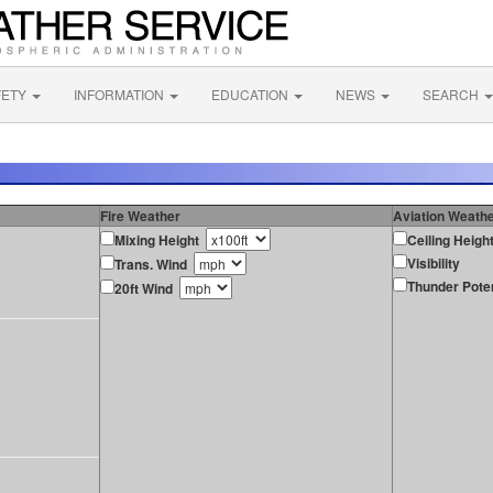
FETY
INFORMATION
EDUCATION
NEWS
SEARCH
Fire Weather
Aviation Weath
Mixing Height
Ceiling Heigh
Visibility
Trans. Wind
Thunder Poten
20ft Wind