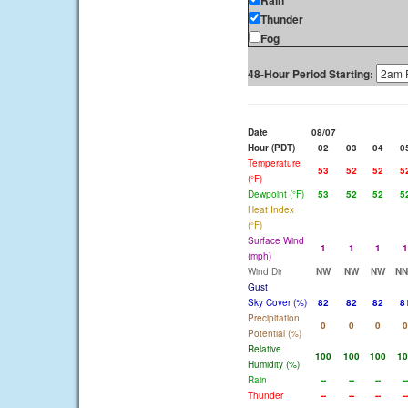
Rain
Thunder
Fog
48-Hour Period Starting:
Date
08/07
Hour (PDT)
02
03
04
0
Temperature
53
52
52
5
(°F)
Dewpoint (°F)
53
52
52
5
Heat Index
(°F)
Surface Wind
1
1
1
1
(mph)
Wind Dir
NW
NW
NW
N
Gust
Sky Cover (%)
82
82
82
8
Precipitation
0
0
0
0
Potential (%)
Relative
100
100
100
10
Humidity (%)
Rain
--
--
--
--
Thunder
--
--
--
--