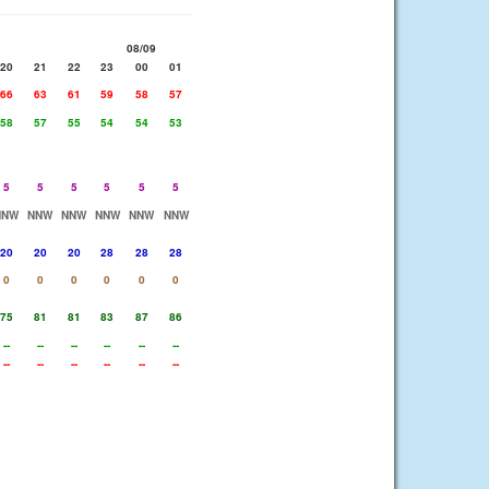
08/09
20
21
22
23
00
01
66
63
61
59
58
57
58
57
55
54
54
53
5
5
5
5
5
5
NNW
NNW
NNW
NNW
NNW
NNW
20
20
20
28
28
28
0
0
0
0
0
0
75
81
81
83
87
86
--
--
--
--
--
--
--
--
--
--
--
--