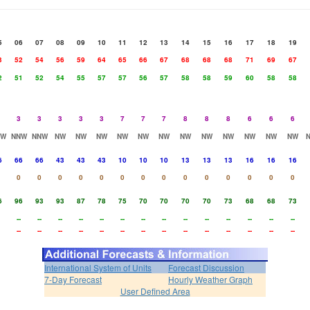
5
06
07
08
09
10
11
12
13
14
15
16
17
18
19
3
52
54
56
59
64
65
66
67
68
68
68
71
69
67
2
51
52
54
55
57
57
56
57
58
58
59
60
58
58
3
3
3
3
3
7
7
7
8
8
8
6
6
6
NW
NNW
NNW
NW
NW
NW
NW
NW
NW
NW
NW
NW
NW
NW
NW
6
66
66
43
43
43
10
10
10
13
13
13
16
16
16
0
0
0
0
0
0
0
0
0
0
0
0
0
0
6
96
93
93
87
78
75
70
70
70
70
73
68
68
73
--
--
--
--
--
--
--
--
--
--
--
--
--
--
--
--
--
--
--
--
--
--
--
--
--
--
--
--
International System of Units
Forecast Discussion
7-Day Forecast
Hourly Weather Graph
User Defined Area