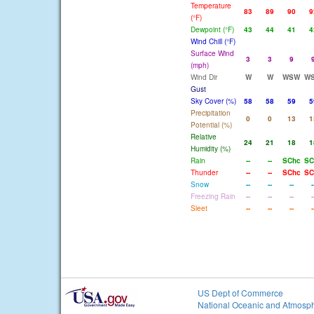
Temperature
83
89
90
9
(°F)
Dewpoint (°F)
43
44
41
4
Wind Chill (°F)
Surface Wind
3
3
9
(mph)
Wind Dir
W
W
WSW
W
Gust
Sky Cover (%)
58
58
59
5
Precipitation
0
0
13
1
Potential (%)
Relative
24
21
18
1
Humidity (%)
Rain
--
--
SChc
SC
Thunder
--
--
SChc
SC
Snow
--
--
--
-
Freezing Rain
--
--
--
-
Sleet
--
--
--
-
US Dept of Commerce
National Oceanic and Atmosph