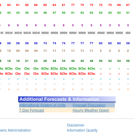
2
93
91
90
88
85
84
81
77
75
73
72
70
69
67
2
43
43
45
44
46
47
50
51
52
52
52
52
52
51
9
9
9
9
9
8
8
8
5
5
5
5
5
5
3
SW
WSW
WSW
WSW
WSW
WNW
WNW
WNW
WNW
WNW
WNW
WNW
WNW
WNW
NW
9
59
59
59
59
74
74
74
77
77
77
60
60
60
59
3
13
34
34
34
11
11
11
11
11
11
2
2
2
2
8
18
19
21
22
26
28
34
40
45
48
50
52
54
56
hc
SChc
Chc
Chc
Chc
SChc
SChc
SChc
SChc
SChc
SChc
--
--
--
--
hc
SChc
Chc
Chc
Chc
SChc
SChc
SChc
SChc
SChc
SChc
--
--
--
--
-
--
--
--
--
--
--
--
--
--
--
--
--
--
--
-
--
--
--
--
--
--
--
--
--
--
--
--
--
--
-
--
--
--
--
--
--
--
--
--
--
--
--
--
--
International System of Units
Forecast Discussion
7-Day Forecast
Hourly Weather Graph
Disclaimer
eric Administration
Information Quality