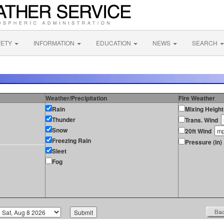
FETY
INFORMATION
EDUCATION
NEWS
SEARCH
Weather/Precipitation
Fire Weather
Rain
Mixing Height
Thunder
Trans. Wind
Snow
20ft Wind
Freezing Rain
Pressure (in)
Sleet
Fog