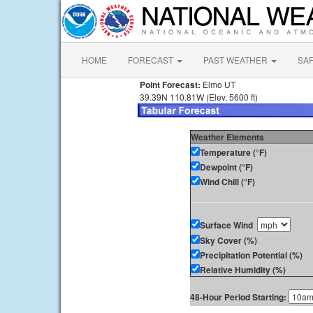
HOME
FORECAST
PAST WEATHER
SA
Point Forecast:
Elmo UT
39.39N 110.81W (Elev. 5600 ft)
Weather Elements
Temperature (°F)
Dewpoint (°F)
Wind Chill (°F)
Surface Wind
Sky Cover (%)
Precipitation Potential (%)
Relative Humidity (%)
48-Hour Period Starting: