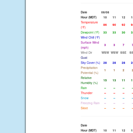
Date
08/08
Hour (MDT)
10
11
12
1
Temperature
86
90
92
9
(°F)
Dewpoint (°F)
33
33
30
3
Wind Chill (°F)
Surface Wind
3
3
7
(mph)
Wind Dir
WSW
WSW
SSE
S
Gust
Sky Cover (%)
28
28
28
2
Precipitation
1
1
2
Potential (%)
Relative
15
13
11
1
Humidity (%)
Rain
--
--
--
-
Thunder
--
--
--
-
Snow
--
--
--
-
Freezing Rain
--
--
--
-
Sleet
--
--
--
-
Date
Hour (MDT)
10
11
12
1