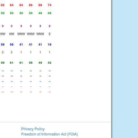
65
64
64
66
69
74
50
50
50
50
49
49
3
3
3
3
3
2
NW
NW
WNW
WNW
WNW
E
59
59
41
41
41
19
2
2
1
1
1
1
59
61
61
56
49
42
--
--
--
--
--
--
--
--
--
--
--
--
--
--
--
--
--
--
--
--
--
--
--
--
--
--
--
--
--
--
Privacy Policy
Freedom of Information Act (FOIA)