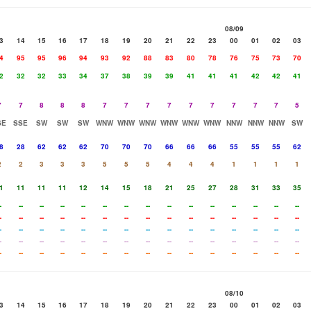
08/09
3
14
15
16
17
18
19
20
21
22
23
00
01
02
03
4
95
95
96
94
93
92
88
83
80
78
76
75
73
70
2
32
32
33
34
37
38
39
39
41
41
41
42
42
41
7
7
8
8
8
7
7
7
7
7
7
7
7
7
5
SE
SSE
SW
SW
SW
WNW
WNW
WNW
WNW
WNW
WNW
NNW
NNW
NNW
SW
8
28
62
62
62
70
70
70
66
66
66
55
55
55
62
2
2
3
3
3
5
5
5
4
4
4
1
1
1
1
1
11
11
11
12
14
15
18
21
25
27
28
31
33
35
-
--
--
--
--
--
--
--
--
--
--
--
--
--
--
-
--
--
--
--
--
--
--
--
--
--
--
--
--
--
-
--
--
--
--
--
--
--
--
--
--
--
--
--
--
-
--
--
--
--
--
--
--
--
--
--
--
--
--
--
-
--
--
--
--
--
--
--
--
--
--
--
--
--
--
08/10
3
14
15
16
17
18
19
20
21
22
23
00
01
02
03