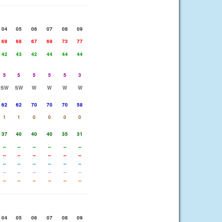
04
05
06
07
08
09
69
68
67
69
73
77
42
43
42
44
44
44
5
5
5
5
5
3
SW
SW
W
W
W
W
62
62
70
70
70
58
1
1
0
0
0
0
37
40
40
40
35
31
--
--
--
--
--
--
--
--
--
--
--
--
--
--
--
--
--
--
--
--
--
--
--
--
--
--
--
--
--
--
04
05
06
07
08
09