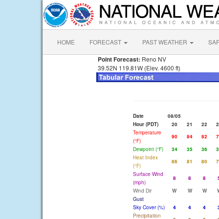
HOME
FORECAST
PAST WEATHER
SA
Point Forecast:
Reno NV
39.52N 119.81W (Elev. 4600 ft)
Date
08/05
Hour (PDT)
20
21
22
2
Temperature
90
84
82
7
(°F)
Dewpoint (°F)
34
35
36
3
Heat Index
86
81
80
7
(°F)
Surface Wind
8
8
8
(mph)
Wind Dir
W
W
W
Gust
Sky Cover (%)
4
4
4
Precipitation