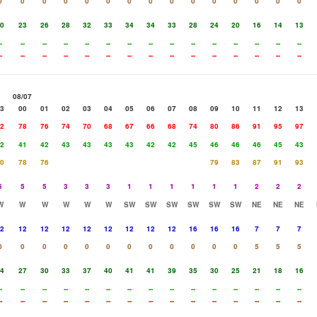
0
0
0
0
0
0
0
0
0
0
0
0
0
0
0
0
23
26
28
32
33
34
34
33
28
24
20
16
14
13
-
--
--
--
--
--
--
--
--
--
--
--
--
--
--
-
--
--
--
--
--
--
--
--
--
--
--
--
--
--
08/07
3
00
01
02
03
04
05
06
07
08
09
10
11
12
13
2
78
76
74
70
68
67
66
68
74
80
86
91
95
97
2
41
42
43
43
43
43
42
42
45
46
46
46
45
43
0
78
76
79
83
87
91
93
5
5
5
3
3
3
1
1
1
1
1
1
2
2
2
W
W
W
W
W
W
SW
SW
SW
SW
SW
SW
NE
NE
NE
2
12
12
12
12
12
12
12
12
16
16
16
7
7
7
0
0
0
0
0
0
0
0
0
0
0
0
5
5
5
4
27
30
33
37
40
41
41
39
35
30
25
21
18
16
-
--
--
--
--
--
--
--
--
--
--
--
--
--
--
-
--
--
--
--
--
--
--
--
--
--
--
--
--
--