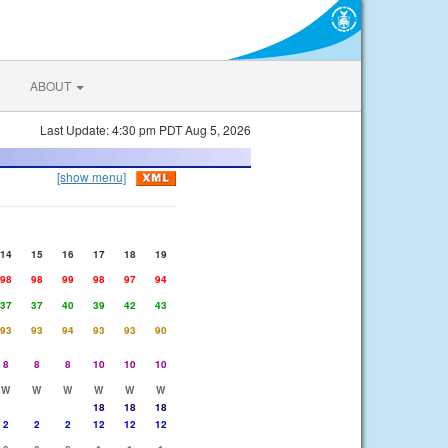
ABOUT
Last Update: 4:30 pm PDT Aug 5, 2026
[show menu]
14
15
16
17
18
19
98
98
99
98
97
94
37
37
40
39
42
43
93
93
94
93
93
90
8
8
8
10
10
10
W
W
W
W
W
W
18
18
18
2
2
2
12
12
12