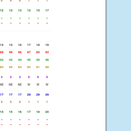
0
0
0
1
1
1
12
12
13
13
15
17
--
--
--
--
--
--
--
--
--
--
--
--
14
15
16
17
18
19
98
99
98
97
95
93
43
43
44
45
45
46
94
95
94
93
91
89
3
3
3
5
5
5
NE
NE
NE
W
W
W
17
17
17
29
29
29
5
5
5
1
1
1
15
15
16
17
18
20
--
--
--
--
--
--
--
--
--
--
--
--