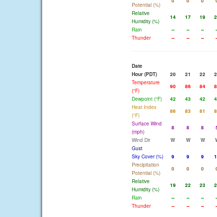
0
0
0
Potential (%)
Relative
14
17
19
2
Humidity (%)
Rain
--
--
--
-
Thunder
--
--
--
-
Date
Hour (PDT)
20
21
22
2
Temperature
90
86
84
8
(°F)
Dewpoint (°F)
42
43
42
4
Heat Index
86
83
81
8
(°F)
Surface Wind
8
8
8
(mph)
Wind Dir
W
W
W
Gust
Sky Cover (%)
9
9
9
1
Precipitation
0
0
0
Potential (%)
Relative
19
22
23
2
Humidity (%)
Rain
--
--
--
-
Thunder
--
--
--
-