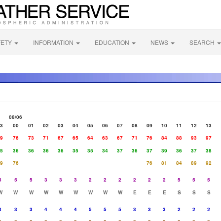
FETY
INFORMATION
EDUCATION
NEWS
SEARCH
08/06
3
00
01
02
03
04
05
06
07
08
09
10
11
12
13
9
76
73
71
67
65
64
63
67
71
76
84
88
93
97
5
36
36
36
36
35
35
34
37
36
37
39
36
37
38
9
76
76
81
84
89
92
5
5
5
3
3
3
2
2
2
2
2
2
5
5
5
W
W
W
W
W
W
W
W
W
E
E
E
S
S
S
3
3
3
4
4
4
5
5
5
3
3
3
2
2
2